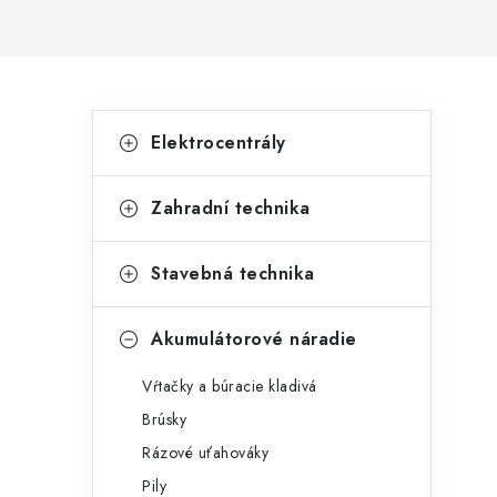
B
K
Preskočiť
Elektrocentrály
kategórie
a
o
t
č
Zahradní technika
e
n
g
Stavebná technika
ý
ó
p
r
Akumulátorové náradie
a
i
Vŕtačky a búracie kladivá
e
n
Brúsky
e
Rázové uťahováky
Pily