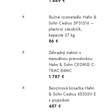
1 449 €
Ručné rozmetadlo Hahn &
Sohn Cedrus SP31516 –
plastový zásobník,
kapacita 27 kg
86 €
Záhradný traktor s
manuálnou prevodovkou
Hahn & Sohn CEDRUS C-
TRAC-86MC
1 787 €
Benzínová kosačka Hahn
& Sohn Cedrus KS53SV-E
s pojazdom
487 €