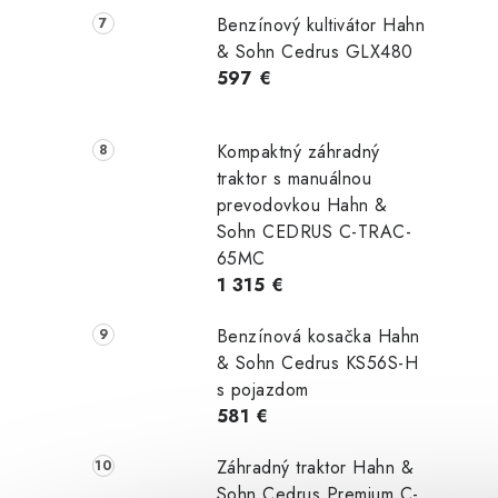
Benzínový kultivátor Hahn
& Sohn Cedrus GLX480
597 €
Kompaktný záhradný
traktor s manuálnou
prevodovkou Hahn &
Sohn CEDRUS C-TRAC-
65MC
1 315 €
Benzínová kosačka Hahn
& Sohn Cedrus KS56S-H
s pojazdom
581 €
Záhradný traktor Hahn &
Sohn Cedrus Premium C-