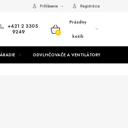
Prihlásenie
Registrácia
Prázdny
+421 2 3305
9249
NÁKUPNÝ
košík
KOŠÍK
ÁRADIE
ODVLHČOVAČE A VENTILÁTORY
OHR