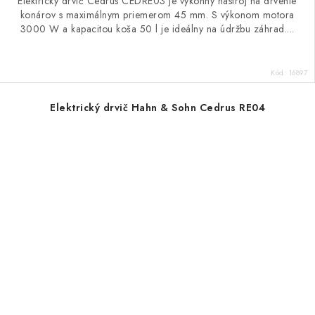
Elektrický drvič Cedrus CEDRE03 je výkonný nástroj na drvenie
konárov s maximálnym priemerom 45 mm. S výkonom motora
3000 W a kapacitou koša 50 l je ideálny na údržbu záhrad....
Kód:
16897
Elektrický drvič Hahn & Sohn Cedrus RE04