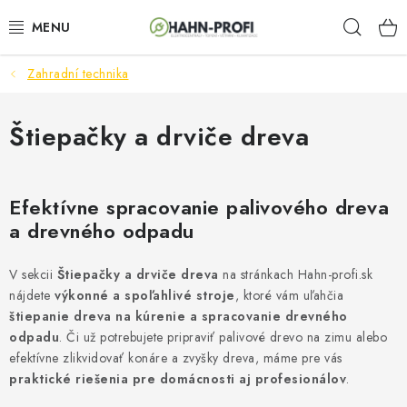
Prejsť
Hľad
na
obsah
Zahradní technika
ELEKTROCENTRÁLY
ZAHRADNÍ TECHNIKA
Štiepačky a drviče dreva
STAVEBNÁ TECHNIKA
Efektívne spracovanie palivového dreva
AKUMULÁTOROVÉ NÁRADIE
a drevného odpadu
ODVLHČOVAČE A VENTILÁTORY
V sekcii
Štiepačky a drviče dreva
na stránkach Hahn-profi.sk
nájdete
výkonné a spoľahlivé stroje
, ktoré vám uľahčia
OHRIEVAČE
štiepanie dreva na kúrenie a spracovanie drevného
odpadu
. Či už potrebujete pripraviť palivové drevo na zimu alebo
efektívne zlikvidovať konáre a zvyšky dreva, máme pre vás
KLIMATIZÁCIA
praktické riešenia pre domácnosti aj profesionálov
.