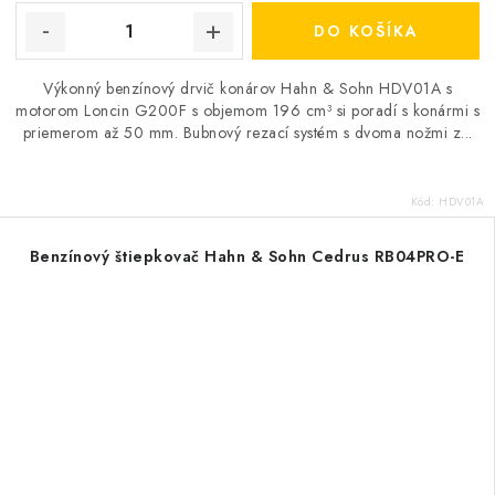
DO KOŠÍKA
Výkonný benzínový drvič konárov Hahn & Sohn HDV01A s
motorom Loncin G200F s objemom 196 cm³ si poradí s konármi s
priemerom až 50 mm. Bubnový rezací systém s dvoma nožmi z...
Kód:
HDV01A
Benzínový štiepkovač Hahn & Sohn Cedrus RB04PRO-E