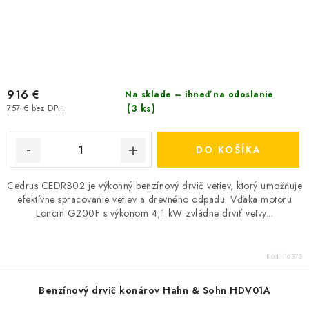
916 €
Na sklade – ihneď na odoslanie
(3 ks)
757 € bez DPH
DO KOŠÍKA
Cedrus CEDRB02 je výkonný benzínový drvič vetiev, ktorý umožňuje
efektívne spracovanie vetiev a drevného odpadu. Vďaka motoru
Loncin G200F s výkonom 4,1 kW zvládne drviť vetvy...
Kód:
16375
Benzínový drvič konárov Hahn & Sohn HDV01A