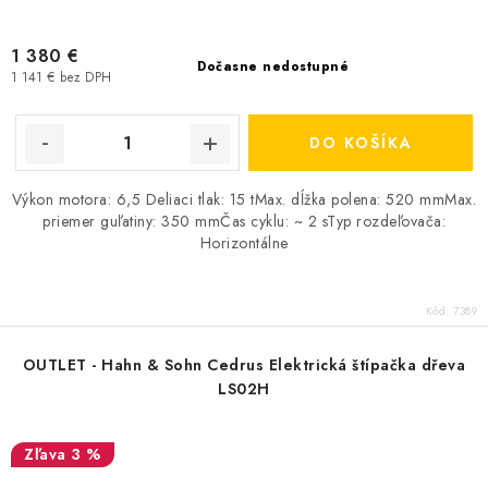
1 380 €
Dočasne nedostupné
1 141 € bez DPH
DO KOŠÍKA
Výkon motora: 6,5 Deliaci tlak: 15 tMax. dĺžka polena: 520 mmMax.
priemer guľatiny: 350 mmČas cyklu: ~ 2 sTyp rozdeľovača:
Horizontálne
Kód:
7389
OUTLET - Hahn & Sohn Cedrus Elektrická štípačka dřeva
LS02H
3 %