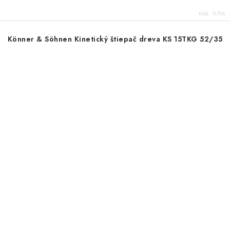
Kód:
11706
Könner & Söhnen Kinetický štiepač dreva KS 15TKG 52/35