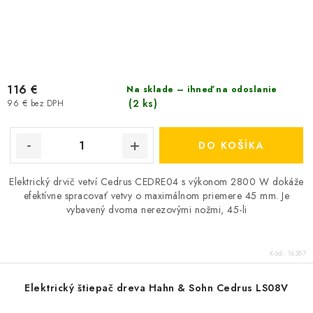
116 €
Na sklade – ihneď na odoslanie
(2 ks)
96 € bez DPH
DO KOŠÍKA
Elektrický drvič vetví Cedrus CEDRE04 s výkonom 2800 W dokáže
efektívne spracovať vetvy o maximálnom priemere 45 mm. Je
vybavený dvoma nerezovými nožmi, 45-li
Kód:
16387
Elektrický štiepač dreva Hahn & Sohn Cedrus LS08V