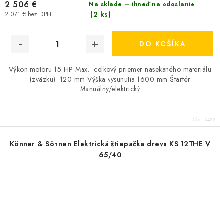
2 506 €
Na sklade – ihneď na odoslanie
(2 ks)
2 071 € bez DPH
DO KOŠÍKA
Výkon motoru 15 HP Max. celkový priemer nasekaného materiálu
(zväzku) 120 mm Výška vysunutia 1600 mm Štartér
Manuálny/elektrický
Kód:
7422
Könner & Söhnen Elektrická štiepačka dreva KS 12THE V
65/40