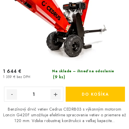
o
k
v
t
o
v
1 644 €
Na sklade – ihneď na odoslanie
(9 ks)
1 359 € bez DPH
DO KOŠÍKA
Benzínový drvič vetiev Cedrus CEDRB03 s výkonným motorom
Loncin G420F umožňuje efektívne spracovanie vetiev o priemere až
120 mm. Vďaka robustnej konštrukcii a veľkej kapacite...