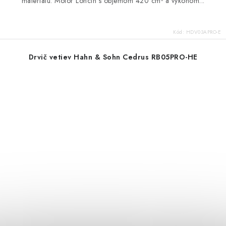
materiálu. Motor Loncin s objemom 420 cm³ a výkonom...
Kód:
HDV03APRO-E
Drvič vetiev Hahn & Sohn Cedrus RB05PRO-HE