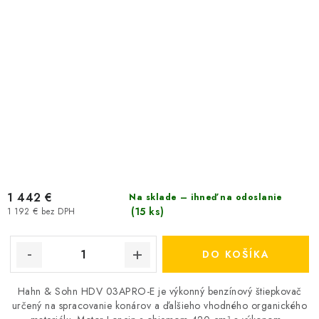
1 442 €
Na sklade – ihneď na odoslanie
(15 ks)
1 192 € bez DPH
DO KOŠÍKA
Hahn & Sohn HDV 03APRO-E je výkonný benzínový štiepkovač
určený na spracovanie konárov a ďalšieho vhodného organického