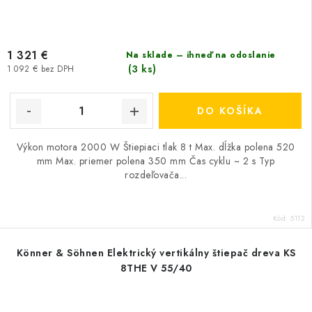
1 321 €
Na sklade – ihneď na odoslanie
(3 ks)
1 092 € bez DPH
DO KOŠÍKA
Výkon motora 2000 W Štiepiaci tlak 8 t Max. dĺžka polena 520
mm Max. priemer polena 350 mm Čas cyklu ~ 2 s Typ
rozdeľovača...
Kód:
5112
Könner & Söhnen Elektrický vertikálny štiepač dreva KS
8THE V 55/40