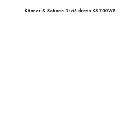
Könner & Söhnen Drvič dreva KS 700WS