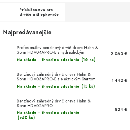
Príslušenstvo pre
drviče a štiepkovače
Najpredávanejšie
Profesionálny benzínový drvič dreva Hahn &
Sohn HDV04APRO-E s hydraulickým
2 060 €
podávaním a elektrickým štartérom
(16 ks)
Na sklade – ihneď na odoslanie
Benzínový záhradný drvič dreva Hahn &
Sohn HDV03APRO-E s elektrickým štartom
1 442 €
(15 ks)
Na sklade – ihneď na odoslanie
Benzínový záhradný drvič dreva Hahn &
Sohn HDV02APRO
824 €
Na sklade – ihneď na odoslanie
(>50 ks)