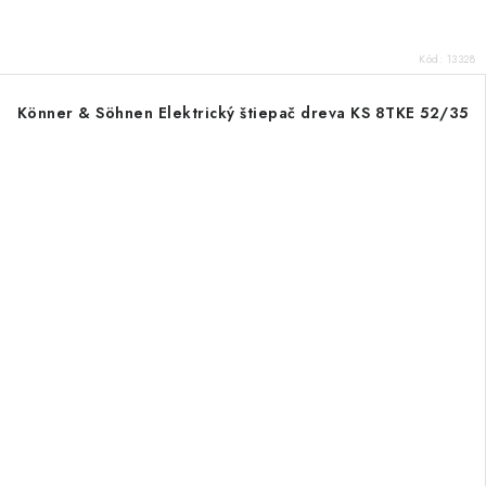
Kód:
13328
Könner & Söhnen Elektrický štiepač dreva KS 8TKE 52/35