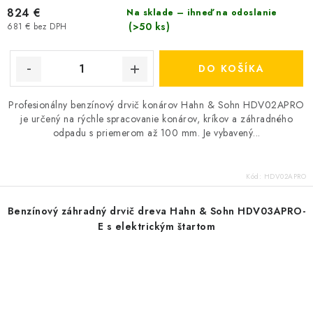
824 €
Na sklade – ihneď na odoslanie
(>50 ks)
681 € bez DPH
DO KOŠÍKA
Profesionálny benzínový drvič konárov Hahn & Sohn HDV02APRO
je určený na rýchle spracovanie konárov, kríkov a záhradného
odpadu s priemerom až 100 mm. Je vybavený...
Kód:
HDV02APRO
Benzínový záhradný drvič dreva Hahn & Sohn HDV03APRO-
E s elektrickým štartom