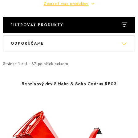
Zobraziť viac produktov
FILTROVAŤ PRODUKTY
V
R
ODPORÚČAME
ý
a
p
d
i
e
Stránka
1
z
4
-
87
položiek celkom
s
n
p
i
Benzínový drvič Hahn & Sohn Cedrus RB03
r
e
o
p
d
r
u
o
k
d
t
u