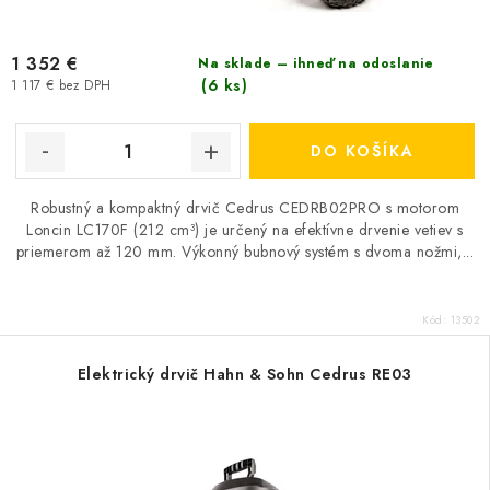
1 352 €
Na sklade – ihneď na odoslanie
(6 ks)
1 117 € bez DPH
DO KOŠÍKA
Robustný a kompaktný drvič Cedrus CEDRB02PRO s motorom
Loncin LC170F (212 cm³) je určený na efektívne drvenie vetiev s
priemerom až 120 mm. Výkonný bubnový systém s dvoma nožmi,...
Kód:
13502
Elektrický drvič Hahn & Sohn Cedrus RE03