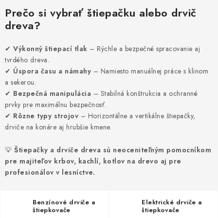
VYHRIEVANIE
Prečo si vybrať štiepačku alebo drvič
dreva?
OUTLET
✔
Výkonný štiepací tlak
– Rýchle a bezpečné spracovanie aj
ELEKTRICKÉ KRBY
tvrdého dreva.
✔
Úspora času a námahy
– Namiesto manuálnej práce s klinom
VRÁTENIE TOVARU A REKLAMÁCIE
a sekerou.
✔
Bezpečná manipulácia
– Stabilná konštrukcia a ochranné
BLOG
prvky pre maximálnu bezpečnosť.
✔
Rôzne typy strojov
– Horizontálne a vertikálne štiepačky,
drviče na konáre aj hrubšie kmene.
REFERENCIE
💡
Štiepačky a drviče dreva sú neoceniteľným pomocníkom
KONTAKTY
pre majiteľov krbov, kachlí, kotlov na drevo aj pre
profesionálov v lesníctve.
Obchodné podmienky
Zásady ochrany osobných údajov
Ceny přepravy
Kontakty
Benzínové drviče a
Elektrické drviče a
štiepkovače
štiepkovače