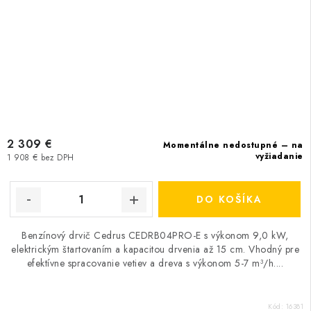
2 309 €
Momentálne nedostupné – na
vyžiadanie
1 908 € bez DPH
DO KOŠÍKA
Benzínový drvič Cedrus CEDRB04PRO-E s výkonom 9,0 kW,
elektrickým štartovaním a kapacitou drvenia až 15 cm. Vhodný pre
efektívne spracovanie vetiev a dreva s výkonom 5-7 m³/h....
Kód:
16381