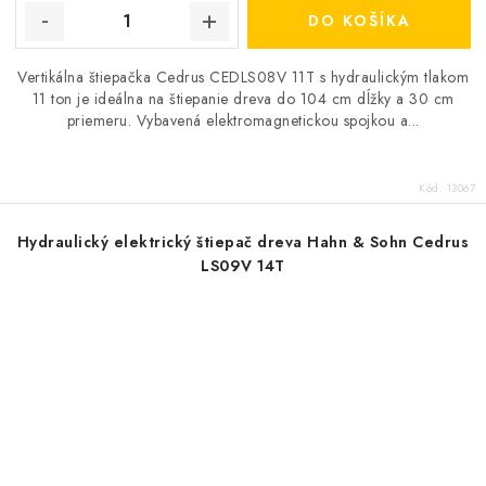
DO KOŠÍKA
Vertikálna štiepačka Cedrus CEDLS08V 11T s hydraulickým tlakom
11 ton je ideálna na štiepanie dreva do 104 cm dĺžky a 30 cm
priemeru. Vybavená elektromagnetickou spojkou a...
Kód:
13067
Hydraulický elektrický štiepač dreva Hahn & Sohn Cedrus
LS09V 14T