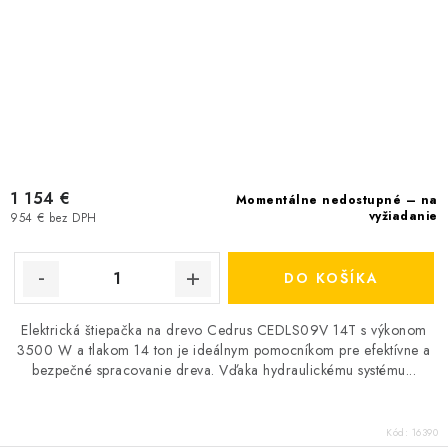
1 154 €
Momentálne nedostupné – na
vyžiadanie
954 € bez DPH
DO KOŠÍKA
Elektrická štiepačka na drevo Cedrus CEDLS09V 14T s výkonom
3500 W a tlakom 14 ton je ideálnym pomocníkom pre efektívne a
bezpečné spracovanie dreva. Vďaka hydraulickému systému...
Kód:
16390