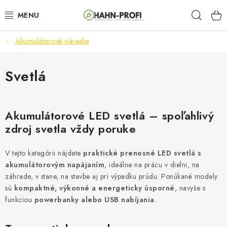
Prejsť
Hľad
na
obsah
Akumulátorové náradie
ELEKTROCENTRÁLY
ZAHRADNÍ TECHNIKA
Svetlá
STAVEBNÁ TECHNIKA
Akumulátorové LED svetlá – spoľahlivý
AKUMULÁTOROVÉ NÁRADIE
zdroj svetla vždy poruke
ODVLHČOVAČE A VENTILÁTORY
V tejto kategórii nájdete
praktické prenosné LED svetlá s
akumulátorovým napájaním
, ideálne na prácu v dielni, na
OHRIEVAČE
záhrade, v stane, na stavbe aj pri výpadku prúdu. Ponúkané modely
sú
kompaktné, výkonné a energeticky úsporné
, navyše s
funkciou
powerbanky alebo USB nabíjania
.
KLIMATIZÁCIA