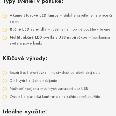
Typy svetiel v ponuke:
VYHRIEVANIE
OUTLET
Akumulátorové LED lampy
– stabilné osvetlenie na prácu či
servis
ELEKTRICKÉ KRBY
Ručné LED svietidlá
– ideálne na mobilné použitie v teréne
Multifunkčné LED svetlá s USB nabíjačkou
– kombinácia
VRÁTENIE TOVARU A REKLAMÁCIE
svetla a powerbanky
BLOG
Kľúčové výhody:
REFERENCIE
Bezdrôtová prevádzka – nezávislosť od elektrickej siete
Dlhá výdrž a rýchle nabíjanie
KONTAKTY
Možnosť nabíjania mobilných zariadení cez USB
Obchodné podmienky
Zásady ochrany osobných údajov
Odolná a praktická konštrukcia na každodenné použitie
Ceny přepravy
Kontakty
Ideálne využitie: