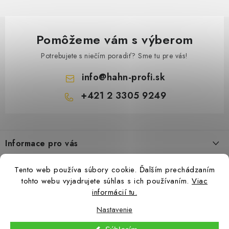
á
d
a
Pomôžeme vám s výberom
c
i
Potrebujete s niečím poradiť? Sme tu pre vás!
e
info
@
hahn-profi.sk
p
+421 2 3305 9249
r
v
Z
k
á
y
Informace pro vás
p
v
ä
ý
Obchodné podmienky
Tento web používa súbory cookie. Ďalším prechádzaním
t
p
Zásady ochrany osobných údajov
tohto webu vyjadrujete súhlas s ich používaním.
Viac
i
i
informácií tu.
Ceny přepravy
s
e
Nastavenie
Kontakty
u
Copyright 2026
Hahn-Profi.sk
. Všetky práva vyhradené.
Upraviť nastavenie