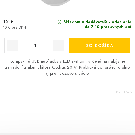
12 €
Skladom u dodávateľa - odoslanie
do 7-10 pracovných dní
10 € bez DPH
DO KOŠÍKA
Kompaktná USB nabíjačka s LED svetlom, určená na nabíjanie
zariadení z akumulátora Cedrus 20 V. Praktická do terénu, dielne
aj pre núdzové situácie.
Kód:
17768
O
v
l