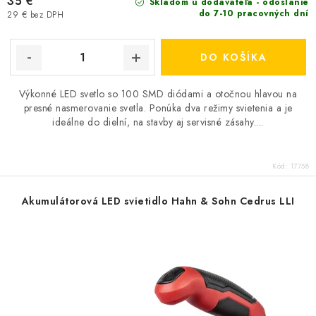
35 €
Skladom u dodávateľa - odoslanie
do 7-10 pracovných dní
29 € bez DPH
DO KOŠÍKA
Výkonné LED svetlo so 100 SMD diódami a otočnou hlavou na
presné nasmerovanie svetla. Ponúka dva režimy svietenia a je
ideálne do dielní, na stavby aj servisné zásahy....
Kód:
17758
Akumulátorová LED svietidlo Hahn & Sohn Cedrus LLI