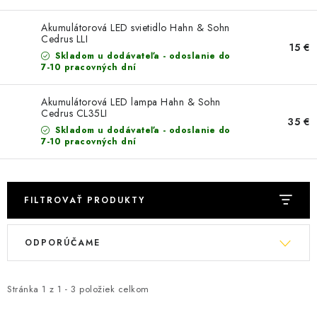
Akumulátorová LED svietidlo Hahn & Sohn
Cedrus LLI
15 €
Skladom u dodávateľa - odoslanie do
7-10 pracovných dní
Akumulátorová LED lampa Hahn & Sohn
Cedrus CL35LI
35 €
Skladom u dodávateľa - odoslanie do
7-10 pracovných dní
FILTROVAŤ PRODUKTY
V
R
ODPORÚČAME
ý
a
p
d
i
e
Stránka
1
z
1
-
3
položiek celkom
s
n