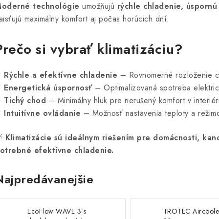
oderné technológie
umožňujú
rýchle chladenie, úsporn
aisťujú maximálny komfort aj počas horúcich dní.
Prečo si vybrať klimatizáciu?
✔
Rýchle a efektívne chladenie
– Rovnomerné rozloženie ch
✔
Energetická úspornosť
– Optimalizovaná spotreba elektric
✔
Tichý chod
– Minimálny hluk pre nerušený komfort v interiér
✔
Intuitívne ovládanie
– Možnosť nastavenia teploty a režim

Klimatizácie sú ideálnym riešením pre domácnosti, kanc
otrebné efektívne chladenie.
Najpredávanejšie
EcoFlow WAVE 3 s
TROTEC Aircoole