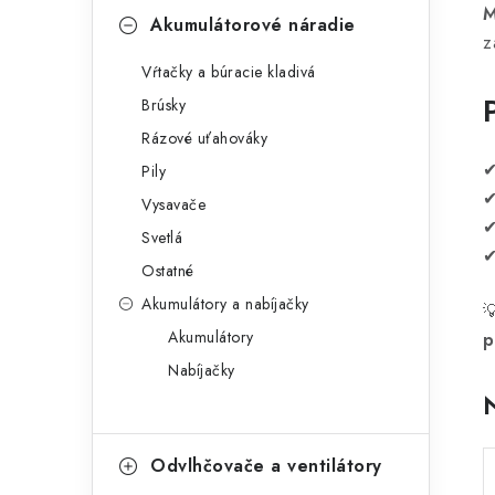
p
M
r
Akumulátorové náradie
z
a
i
Vŕtačky a búracie kladivá
e
n
Brúsky
e
Rázové uťahováky
Pily
l
Vysavače
Svetlá
Ostatné
Akumulátory a nabíjačky

Akumulátory
p
Nabíjačky
Odvlhčovače a ventilátory