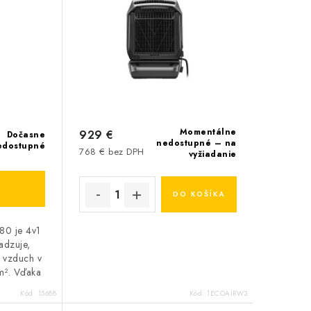
Momentálne
929 €
Dočasne
nedostupné – na
edostupné
768 € bez DPH
vyžiadanie
DO KOŠÍKA
80 je 4v1
adzuje,
je vzduch v
m². Vďaka
vaciemu
Kód:
15688
Kód:
1ECOAIRW3
...