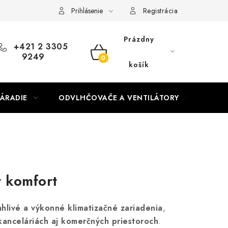
Prihlásenie
Registrácia
Prázdny
+421 2 3305
9249
NÁKUPNÝ
košík
KOŠÍK
ÁRADIE
ODVLHČOVAČE A VENTILÁTORY
OHR
y komfort
ahlivé a výkonné klimatizačné zariadenia
,
kanceláriách aj komerčných priestoroch
.