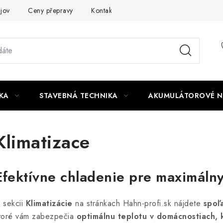
jov
Ceny přepravy
Kontakty
KA
STAVEBNÁ TECHNIKA
AKUMULÁTOROVÉ N
Klimatizace
Efektívne chladenie pre maximáln
 sekcii
Klimatizácie
na stránkach Hahn-profi.sk nájdete
spoľ
toré vám zabezpečia
optimálnu teplotu v domácnostiach, 