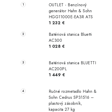
OUTLET - Benzínový
generátor Hahn & Sohn
r
HGG11000E-EA3R ATS
1 232 €
Batériová stanica Bluetti
AC300
1 028 €
Batériová stanica BLUETTI
AC200PL
i
1 449 €
Ručné rozmetadlo Hahn &
Sohn Cedrus SP31516 –
plastový zásobník,
kapacita 27 kg