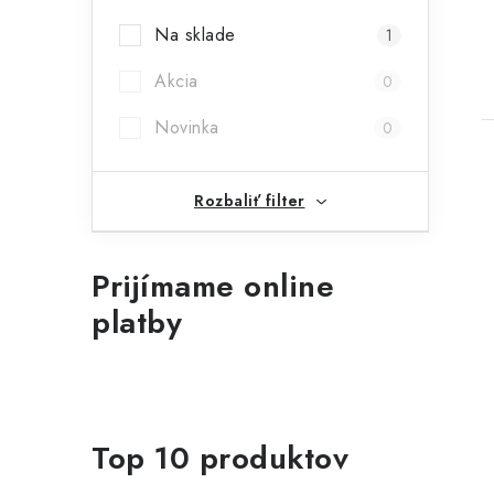
Na sklade
1
Akcia
0
Novinka
0
Rozbaliť filter
l
Prijímame online
platby
Top 10 produktov
i