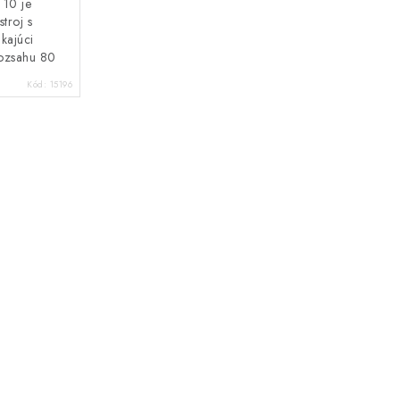
 10 je
stroj s
kajúci
rozsahu 80
losti pre
Kód:
15196
 v...