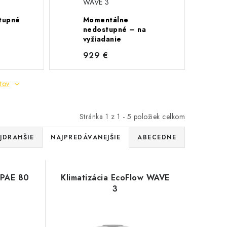
WAVE 3
tupné
Momentálne
nedostupné – na
vyžiadanie
929 €
tov
Stránka
1
z
1
-
5
položiek celkom
JDRAHŠIE
NAJPREDÁVANEJŠIE
ABECEDNE
 PAE 80
Klimatizácia EcoFlow WAVE
3