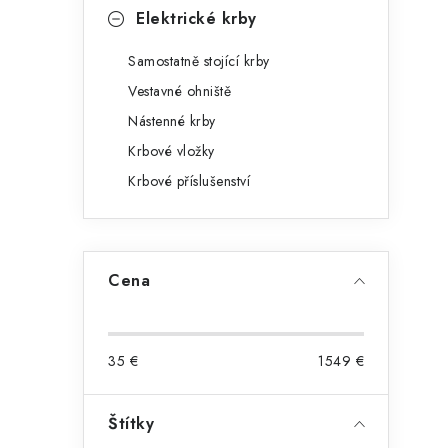
Elektrické krby
Samostatně stojící krby
Vestavné ohniště
Nástenné krby
Krbové vložky
Krbové příslušenství
Cena
35
€
1549
€
Štítky