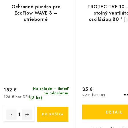
Ochranné puzdro pre
TROTEC TVE 10 -
EcoFlow WAVE 3 –
stolný ventilát
strieborné
osciláciou 80 ° 
Na sklade – ihneď
35 €
152 €
na odoslanie
n
29 € bez DPH
126 € bez DPH
(3 ks)
DETAIL
DO KOŠÍKA