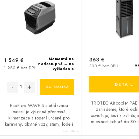
i
s
e
p
p
r
r
o
o
d
d
Momentálne
363 €
1 549 €
nedostupné – na
n
300 € bez DPH
u
1 280 € bez DPH
vyžiadanie
u
k
k
DETAIL
DO KOŠÍKA
t
o
TROTEC Aircooler PAE 
o
EcoFlow WAVE 3 s přídavnou
zariadenie, ktoré ochl
baterií je výkonná přenosná
v
osviežuje, čistí a zvlhču
v
klimatizace a topení určené pro
miestnostiach až do 80 
karavany, obytné vozy, stany, lodě i
prirodzenému odparo
chaty. Nabízí chladicí výkon 6100
Kód:
20705
chladeniu a veľkej
BTU, topný výkon...