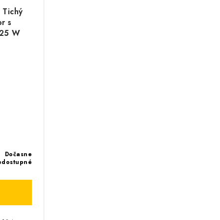
 Tichý
or s
| 25 W
Dočasne
edostupné