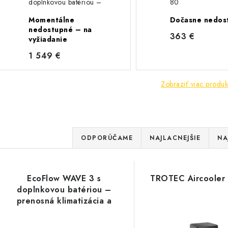
doplnkovou batériou –
80
prenosná klimatizácia a
Momentálne
Dočasne nedos
kúrenie
nedostupné – na
363 €
vyžiadanie
1 549 €
Zobraziť viac produk
R
ODPORÚČAME
NAJLACNEJŠIE
NA
a
V
d
EcoFlow WAVE 3 s
TROTEC Aircooler
ý
e
doplnkovou batériou –
prenosná klimatizácia a
p
n
kúrenie