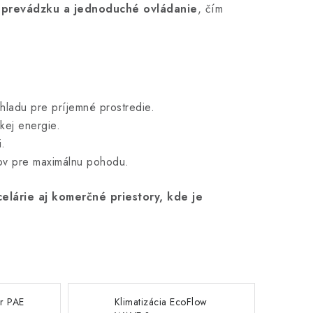
ú prevádzku a jednoduché ovládanie
, čím
ladu pre príjemné prostredie.
kej energie.
i.
ov pre maximálnu pohodu.
elárie aj komerčné priestory, kde je
r PAE
Klimatizácia EcoFlow