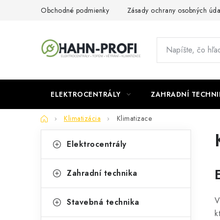
Prejsť
Obchodné podmienky
Zásady ochrany osobných úda
na
obsah
ELEKTROCENTRÁLY
ZAHRADNÍ TECHNI
Domov
Klimatizácia
Klimatizace
B
K
Preskočiť
Elektrocentrály
kategórie
a
o
t
č
Zahradní technika
e
n
g
V
Stavebná technika
ý
k
ó