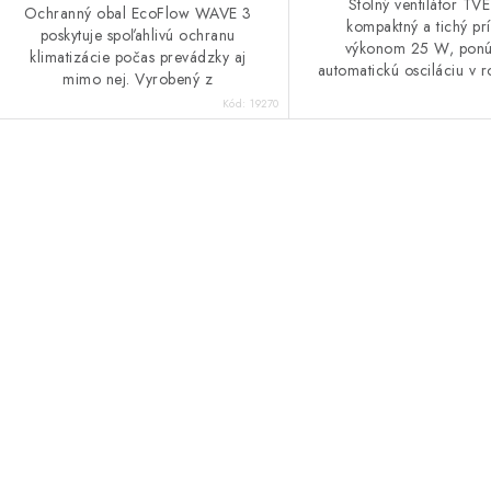
Stolný ventilátor TVE
Ochranný obal EcoFlow WAVE 3
kompaktný a tichý prí
poskytuje spoľahlivú ochranu
výkonom 25 W, ponú
klimatizácie počas prevádzky aj
automatickú osciláciu v 
mimo nej. Vyrobený z
° a dve nastaviteľné rých
vodoodolného materiálu so
Kód:
19270
efektívne osvieženie
strieborným reflexným povrchom,
ktorý...
O
v
á
d
a
c