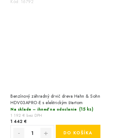
Kód:
16792
Benzínový záhradný drvič dreva Hahn & Sohn
HDV03APRO-E s elektrickým štartom
(15 ks)
Na sklade – ihneď na odoslanie
1 192 € bez DPH
1 442 €
DO KOŠÍKA