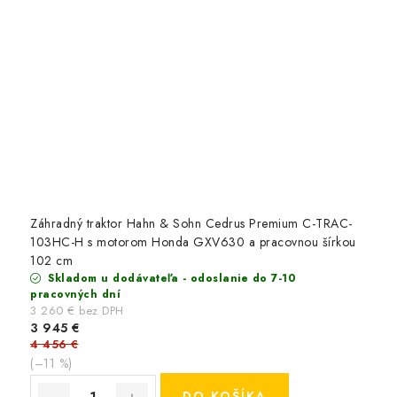
Záhradný traktor Hahn & Sohn Cedrus Premium C-TRAC-
103HC-H s motorom Honda GXV630 a pracovnou šírkou
102 cm
Skladom u dodávateľa - odoslanie do 7-10
pracovných dní
3 260 € bez DPH
3 945 €
4 456 €
(–11 %)
DO KOŠÍKA