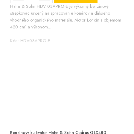
Hahn & Sohn HDV 03APRO-E je výkonný benzínový
štiepkovač určený na spracovanie konárov a ďalšieho
vhodného organického materiálu. Motor Loncin s objemom
420 cm³ a výkonom...
Kód:
HDV03APRO-E
Benzínový kultivátor Hahn & Sohn Cedrus GLX480