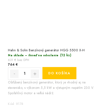
Hahn & Sohn Benzínový generátor HGG 5500 X-H
(12 ks)
Na sklade – ihneď na odoslanie
631 € bez DPH
764 €
DO KOŠÍKA
Obľúbený benzínový generátor, ktorý je vhodný aj na
stavenisko, s výkonom 5,5 kW a výstupným napätím 230 V.
Spoľahlivý motor a veľká nádrž.
Kód:
9178