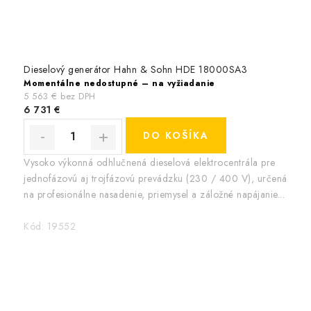
Dieselový generátor Hahn & Sohn HDE 18000SA3
Momentálne nedostupné – na vyžiadanie
5 563 € bez DPH
6 731 €
DO KOŠÍKA
Vysoko výkonná odhlučnená dieselová elektrocentrála pre
jednofázovú aj trojfázovú prevádzku (230 / 400 V), určená
na profesionálne nasadenie, priemysel a záložné napájanie...
Kód:
19552