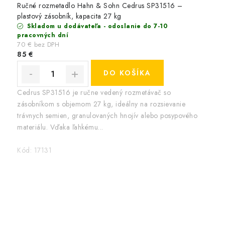
Ručné rozmetadlo Hahn & Sohn Cedrus SP31516 –
plastový zásobník, kapacita 27 kg
Skladom u dodávateľa - odoslanie do 7-10
pracovných dní
70 € bez DPH
85 €
DO KOŠÍKA
Cedrus SP31516 je ručne vedený rozmetávač so
zásobníkom s objemom 27 kg, ideálny na rozsievanie
trávnych semien, granulovaných hnojív alebo posypového
materiálu. Vďaka ľahkému...
Kód:
17131