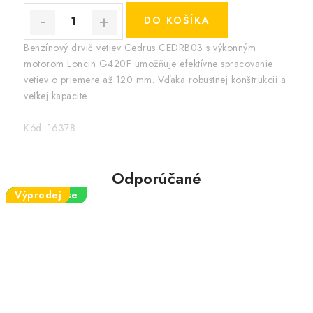
DO KOŠÍKA
Benzínový drvič vetiev Cedrus CEDRB03 s výkonným
motorom Loncin G420F umožňuje efektívne spracovanie
vetiev o priemere až 120 mm. Vďaka robustnej konštrukcii a
veľkej kapacite...
Kód:
16378
Odporúčané
Výprodej
Neue Klasse
Neue Klasse
Neue Klasse
Neue Klasse
Neue Klasse
Neue Klasse