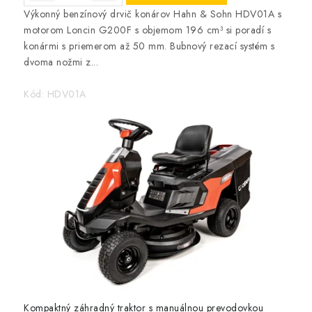
Výkonný benzínový drvič konárov Hahn & Sohn HDV01A s
motorom Loncin G200F s objemom 196 cm³ si poradí s
konármi s priemerom až 50 mm. Bubnový rezací systém s
dvoma nožmi z...
Kód:
HDV01A
Kompaktný záhradný traktor s manuálnou prevodovkou