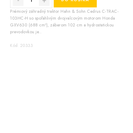
Prémiový záhradný traktor Hahn & Sohn Cedrus C-TRAC-
103HC-H so spoľahlivým dvojvalcovým motorom Honda
GXV630 (688 cm³), záberom 102 cm a hydrostatickou
prevodovkou je...
Kód:
20333