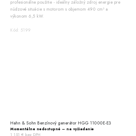
profesionálne použitie - ideálny záložný zdroj energie pre
núdzové situácie s motorom s objemom 490 cm³ a
výkonom 6,5 kW.
Kód:
5199
Hahn & Sohn Benzínový generátor HGG 11000E-E3
Momentálne nedostupné – na vyžiadanie
1 151 € bez DPH