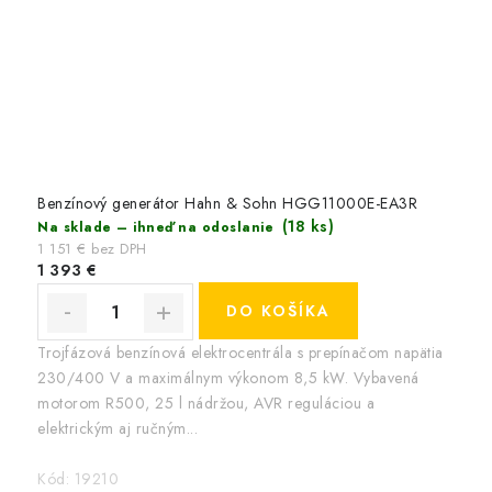
Benzínový generátor Hahn & Sohn HGG11000E-EA3R
(18 ks)
Na sklade – ihneď na odoslanie
1 151 € bez DPH
1 393 €
DO KOŠÍKA
Trojfázová benzínová elektrocentrála s prepínačom napätia
230/400 V a maximálnym výkonom 8,5 kW. Vybavená
motorom R500, 25 l nádržou, AVR reguláciou a
elektrickým aj ručným...
Kód:
19210