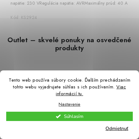
napätie: 230 VRegulácia napätia: AVRMaximálny prúd: 40 A
Kód:
KS2924
Outlet – skvelé ponuky na osvedčené
produkty
Tento web používa súbory cookie. Ďalším prechádzaním
tohto webu vyjadrujete súhlas s ich používaním.
Viac
informácií tu.
Nastavenie
Súhlasím
Odmietnuť