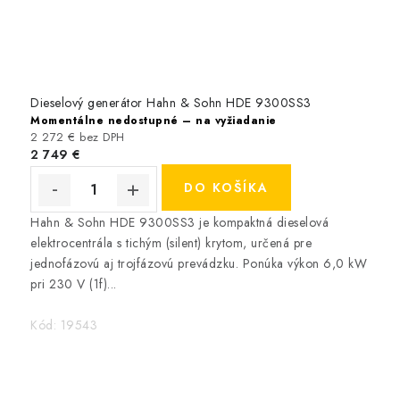
Dieselový generátor Hahn & Sohn HDE 9300SS3
Momentálne nedostupné – na vyžiadanie
2 272 € bez DPH
2 749 €
DO KOŠÍKA
Hahn & Sohn HDE 9300SS3 je kompaktná dieselová
elektrocentrála s tichým (silent) krytom, určená pre
jednofázovú aj trojfázovú prevádzku. Ponúka výkon 6,0 kW
pri 230 V (1f)...
Kód:
19543