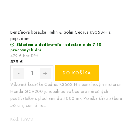
Benzínová kosačka Hahn & Sohn Cedrus KS56S-H s
pojazdom
Skladom u dodávateľa - odoslanie do 7-10
pracovných dní
479 € bez DPH
579 €
DO KOŠÍKA
Výkonná kosačka Cedrus KS56S-H s benzínovým motorom
Honda GCV200 je ideálnou voľbou pre náročných
používateľov s plochami do 4000 m². Ponúka šírku záberu
56 cm, centrálne...
Kód:
13978