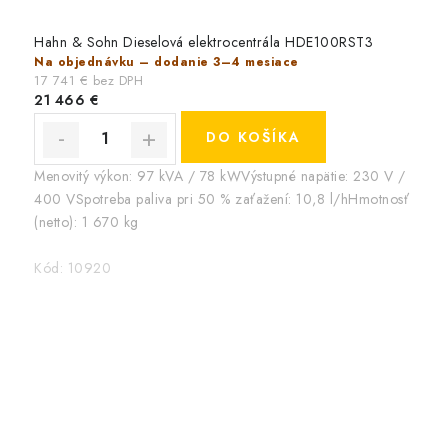
Hahn & Sohn Dieselová elektrocentrála HDE100RST3
Na objednávku – dodanie 3–4 mesiace
17 741 € bez DPH
21 466 €
DO KOŠÍKA
Menovitý výkon: 97 kVA / 78 kWVýstupné napätie: 230 V /
400 VSpotreba paliva pri 50 % zaťažení: 10,8 l/hHmotnosť
(netto): 1 670 kg
Kód:
10920