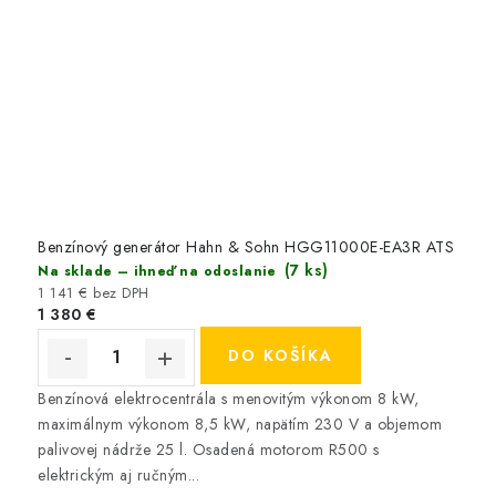
Benzínový generátor Hahn & Sohn HGG11000E-EA3R ATS
(7 ks)
Na sklade – ihneď na odoslanie
1 141 € bez DPH
1 380 €
DO KOŠÍKA
Benzínová elektrocentrála s menovitým výkonom 8 kW,
maximálnym výkonom 8,5 kW, napätím 230 V a objemom
palivovej nádrže 25 l. Osadená motorom R500 s
elektrickým aj ručným...