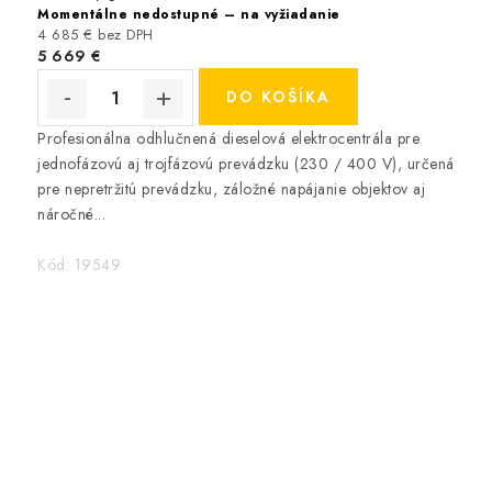
Momentálne nedostupné – na vyžiadanie
4 685 € bez DPH
5 669 €
DO KOŠÍKA
Profesionálna odhlučnená dieselová elektrocentrála pre
jednofázovú aj trojfázovú prevádzku (230 / 400 V), určená
pre nepretržitú prevádzku, záložné napájanie objektov aj
náročné...
Kód:
19549