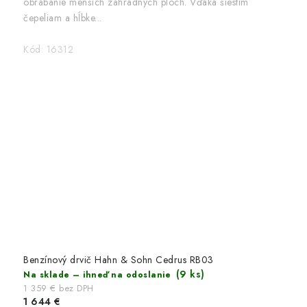
obrábanie menších záhradných plôch. Vďaka šiestim
čepeliam a hĺbke...
Kód:
16312
Benzínový drvič Hahn & Sohn Cedrus RB03
(9 ks)
Na sklade – ihneď na odoslanie
1 359 € bez DPH
1 644 €