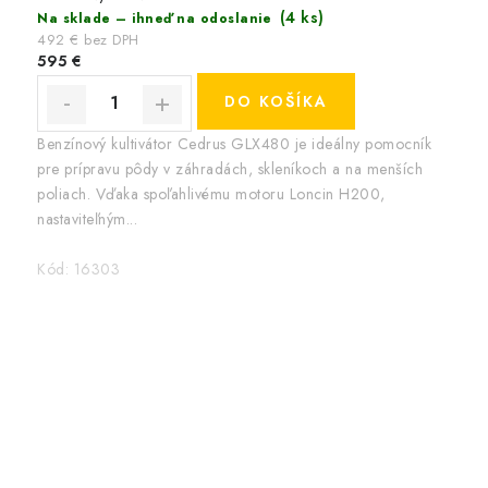
(4 ks)
Na sklade – ihneď na odoslanie
492 € bez DPH
595 €
DO KOŠÍKA
Benzínový kultivátor Cedrus GLX480 je ideálny pomocník
pre prípravu pôdy v záhradách, skleníkoch a na menších
poliach. Vďaka spoľahlivému motoru Loncin H200,
nastaviteľným...
Kód:
16303