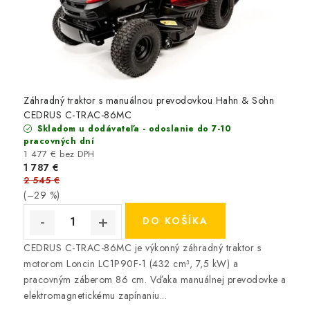
VYHRIEVANIE
o
č
OUTLET
n
ELEKTRICKÉ KRBY
o
Záhradný traktor s manuálnou prevodovkou Hahn & Sohn
s
VRÁTENIE TOVARU A REKLAMÁCIE
CEDRUS C-TRAC-86MC
t
Skladom u dodávateľa - odoslanie do 7-10
pracovných dní
BLOG
i
1 477 € bez DPH
1 787 €
H
2 545 €
REFERENCIE
a
(–29 %)
h
KONTAKTY
DO KOŠÍKA
n
CEDRUS C-TRAC-86MC je výkonný záhradný traktor s
Obchodné podmienky
Zásady ochrany osobných údajov
a
motorom Loncin LC1P90F-1 (432 cm³, 7,5 kW) a
Ceny přepravy
Kontakty
pracovným záberom 86 cm. Vďaka manuálnej prevodovke a
S
elektromagnetickému zapínaniu...