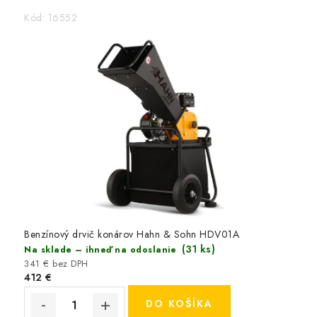
y
Kód:
16552
n
Benzínový drvič konárov Hahn & Sohn HDV01A
(31 ks)
Na sklade – ihneď na odoslanie
341 € bez DPH
412 €
DO KOŠÍKA