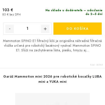
103 €
Na sklade u dodávateľa – odoslanie
do 2–5 dní
85 € bez DPH
DO KOŠÍKA
Mammotion SPINO E1 filtračný kôš je originálna náhradná filtračná
vložka určená pre robotický bazénový vysávač Mammotion SPINO
E1. Slúži na zachytávanie lístia, piesku, hmyzu aj...
Kód:
20765
Garáž Mammotion mini 2026 pre robotické kosačky LUBA
mini a YUKA mini