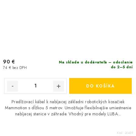
90 €
Na sklade u dodávateľa – odoslanie
do 2–5 dní
74 € bez DPH
DO KOŠÍKA
Predlžovací kábel k nabíjacej základni robotických kosačiek
Mammotion s dĺžkou 5 metrov. Umožňuje flexibilnejšie umiestnenie
nabíjacej stanice v záhrade. Vhodný pre modely LUBA...
Kód:
20429