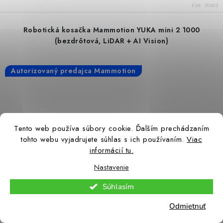
Kód:
20462
Robotická kosačka Mammotion YUKA mini 2 1000
(bezdrôtová, LiDAR + AI Vision)
Autorizovaný predajca Mammotion
Tento web používa súbory cookie. Ďalším prechádzaním
tohto webu vyjadrujete súhlas s ich používaním.
Viac
informácií tu.
Nastavenie
Súhlasím
Odmietnuť