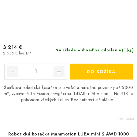
3 214 €
(1 ks)
Na sklade – ihneď na odoslanie
2 656 € bez DPH
DO KOŠÍKA
Špičková robotická kosačka pre veľké a náročné pozemky až 5000
m², vybavená Tri-Fusion navigáciou (LiDAR + AI Vision + NetRTK) a
pohonom všetkých kolies. Bez nutnosti inštalácie...
Kód:
20384
Robotická kosačka Mammotion LUBA mini 2 AWD 1000