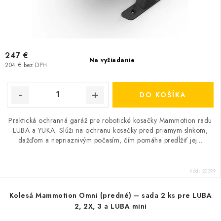
247 €
Na vyžiadanie
204 € bez DPH
DO KOŠÍKA
Praktická ochranná garáž pre robotické kosačky Mammotion radu
LUBA a YUKA. Slúži na ochranu kosačky pred priamym slnkom,
dažďom a nepriaznivým počasím, čím pomáha predĺžiť jej...
Kód:
20399
Kolesá Mammotion Omni (predné) – sada 2 ks pre LUBA
2, 2X, 3 a LUBA mini