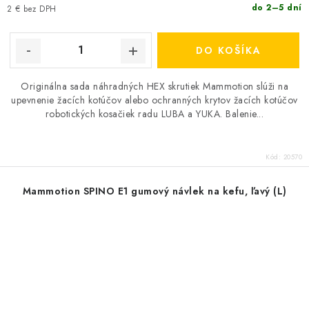
do 2–5 dní
2 € bez DPH
DO KOŠÍKA
Originálna sada náhradných HEX skrutiek Mammotion slúži na
upevnenie žacích kotúčov alebo ochranných krytov žacích kotúčov
robotických kosačiek radu LUBA a YUKA. Balenie...
Kód:
20570
Mammotion SPINO E1 gumový návlek na kefu, ľavý (L)