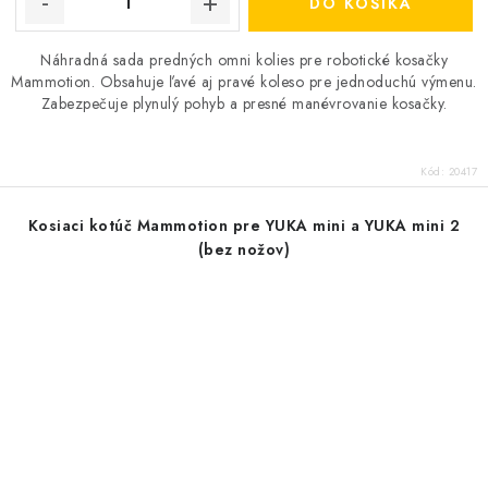
DO KOŠÍKA
Náhradná sada predných omni kolies pre robotické kosačky
Mammotion. Obsahuje ľavé aj pravé koleso pre jednoduchú výmenu.
Zabezpečuje plynulý pohyb a presné manévrovanie kosačky.
Kód:
20417
Kosiaci kotúč Mammotion pre YUKA mini a YUKA mini 2
(bez nožov)