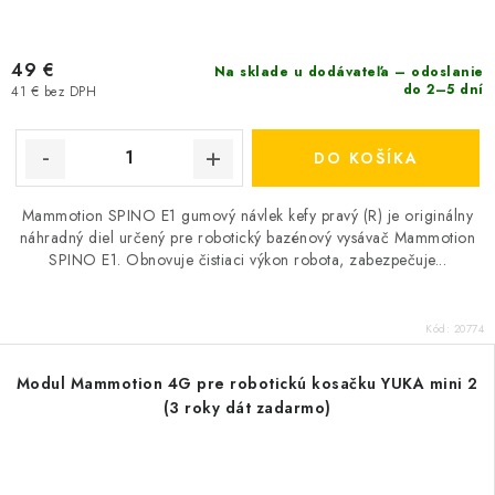
49 €
Na sklade u dodávateľa – odoslanie
do 2–5 dní
41 € bez DPH
DO KOŠÍKA
Mammotion SPINO E1 gumový návlek kefy pravý (R) je originálny
náhradný diel určený pre robotický bazénový vysávač Mammotion
SPINO E1. Obnovuje čistiaci výkon robota, zabezpečuje...
Kód:
20774
Modul Mammotion 4G pre robotickú kosačku YUKA mini 2
(3 roky dát zadarmo)