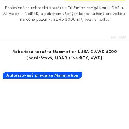
Profesionálna robotická kosačka s Tri-Fusion navigáciou (LiDAR +
AI Vision + NetRTK) a pohonom všetkých kolies. Určená pre veľké a
náročné pozemky až do 3000 m², bez nutnosti...
Kód:
20381
Robotická kosačka Mammotion LUBA 3 AWD 5000
(bezdrôtová, LiDAR + NetRTK, AWD)
Autorizovaný predajca Mammotion