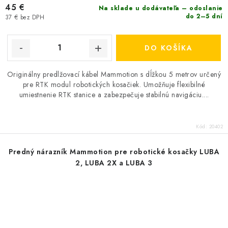
45 €
Na sklade u dodávateľa – odoslanie
do 2–5 dní
37 € bez DPH
DO KOŠÍKA
Originálny predlžovací kábel Mammotion s dĺžkou 5 metrov určený
pre RTK modul robotických kosačiek. Umožňuje flexibilné
umiestnenie RTK stanice a zabezpečuje stabilnú navigáciu....
Kód:
20402
Predný nárazník Mammotion pre robotické kosačky LUBA
2, LUBA 2X a LUBA 3