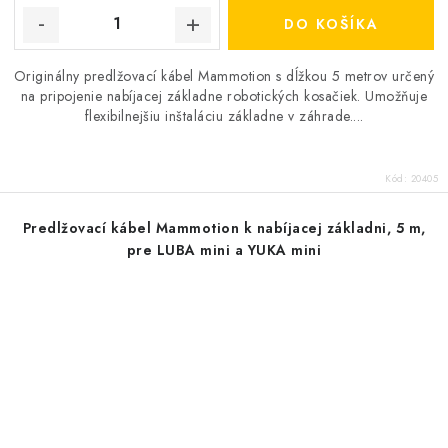
DO KOŠÍKA
Originálny predlžovací kábel Mammotion s dĺžkou 5 metrov určený
na pripojenie nabíjacej základne robotických kosačiek. Umožňuje
flexibilnejšiu inštaláciu základne v záhrade....
Kód:
20405
Predlžovací kábel Mammotion k nabíjacej základni, 5 m,
pre LUBA mini a YUKA mini