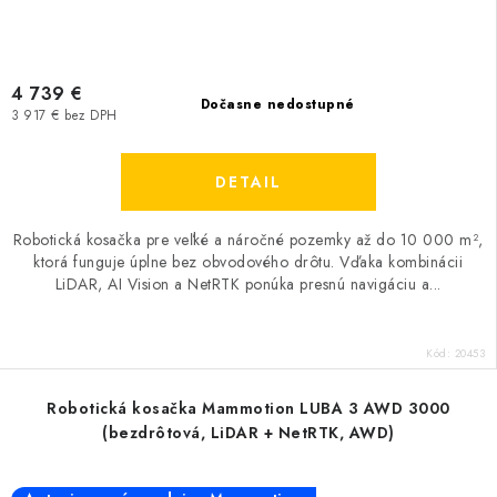
4 739 €
Dočasne nedostupné
3 917 € bez DPH
DETAIL
Robotická kosačka pre veľké a náročné pozemky až do 10 000 m²,
ktorá funguje úplne bez obvodového drôtu. Vďaka kombinácii
LiDAR, AI Vision a NetRTK ponúka presnú navigáciu a...
Kód:
20453
Robotická kosačka Mammotion LUBA 3 AWD 3000
(bezdrôtová, LiDAR + NetRTK, AWD)