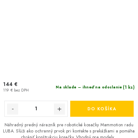
144 €
(1 ks)
Na sklade – ihneď na odoslanie
119 € bez DPH
DO KOŠÍKA
Náhradný predný nárazník pre robotické kosačky Mammotion radu
LUBA. Slúži ako ochranný prvok pri kontakte s prekážkami a pomáha
chrániť konštrukciu kosačky. Vhodný pre modely...