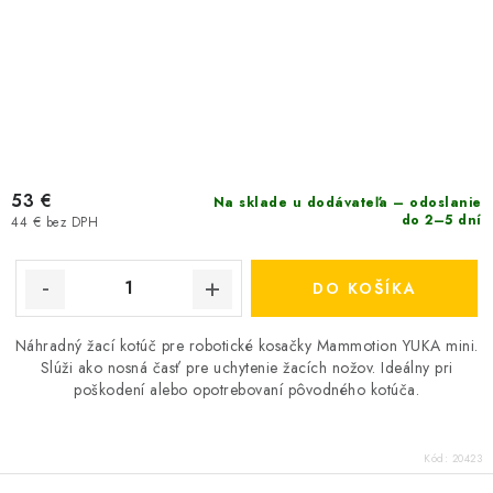
53 €
Na sklade u dodávateľa – odoslanie
do 2–5 dní
44 € bez DPH
DO KOŠÍKA
Náhradný žací kotúč pre robotické kosačky Mammotion YUKA mini.
Slúži ako nosná časť pre uchytenie žacích nožov. Ideálny pri
poškodení alebo opotrebovaní pôvodného kotúča.
Kód:
20423