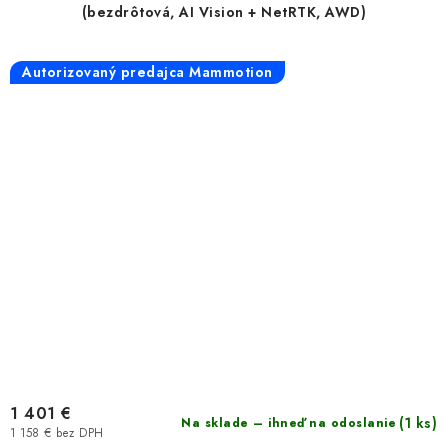
(bezdrôtová, AI Vision + NetRTK, AWD)
Autorizovaný predajca Mammotion
1 401 €
(1 ks)
Na sklade – ihneď na odoslanie
1 158 € bez DPH