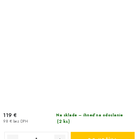
119 €
Na sklade – ihneď na odoslanie
(2 ks)
98 € bez DPH