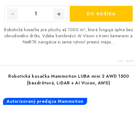
DO KOŠÍKA
Robotická kosačka pre plochy až 1000 m², ktorá funguje úplne bez
obvodového drôtu. Vďaka kombinácii AI Vision s tromi kamerami a
NetRTK navigácie si sama vytvorí presnú mapu...
Kód:
20459
Robotická kosačka Mammotion LUBA mini 2 AWD 1500
(bezdrôtová, LiDAR + AI Vision, AWD)
Autorizovaný predajca Mammotion