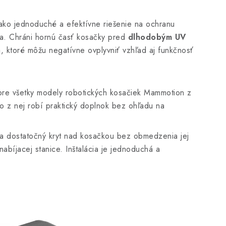
ko jednoduché a efektívne riešenie na ochranu
ia. Chráni hornú časť kosačky pred
dlhodobým UV
a
, ktoré môžu negatívne ovplyvniť vzhľad aj funkčnosť
 pre všetky modely robotických kosačiek Mammotion z
 To z nej robí praktický doplnok bez ohľadu na
ala dostatočný kryt nad kosačkou bez obmedzenia jej
abíjacej stanice. Inštalácia je jednoduchá a