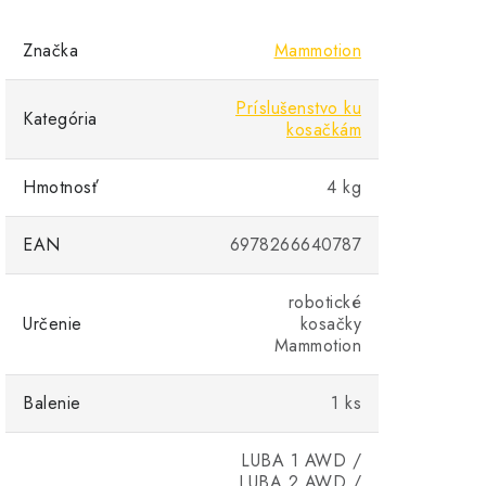
Značka
Mammotion
Príslušenstvo ku
Kategória
kosačkám
Hmotnosť
4 kg
EAN
6978266640787
robotické
Určenie
kosačky
Mammotion
Balenie
1 ks
LUBA 1 AWD /
LUBA 2 AWD /