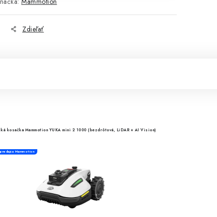
načka:
Mammotion
Zdieľať