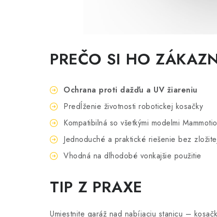
Darček: 
2 705 €
PREČO SI HO ZÁKAZN
Na
2 236 € bez DPH
Ochrana proti dažďu a UV žiareniu
Predĺženie životnosti robotickej kosačky
Robotická kosačka Mammotion LUBA
Kompatibilná so všetkými modelmi Mammoti
Jednoduché a praktické riešenie bez zložitej
Vhodná na dlhodobé vonkajšie použitie
Autorizovaný predajca Mammotion
TIP Z PRAXE
Umiestnite garáž nad nabíjaciu stanicu – kosačk