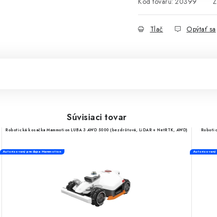
Kód tovaru:
20399
Z
Tlač
Opýtať sa
Súvisiaci tovar