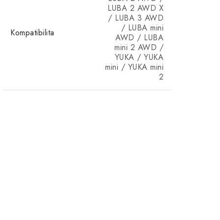
LUBA 2 AWD X
/ LUBA 3 AWD
/ LUBA mini
Kompatibilita
AWD / LUBA
Robotická kosačka Mammotion LUBA 3 AWD 5000
mini 2 AWD /
YUKA / YUKA
mini / YUKA mini
2
Autorizovaný predajca Mammotion