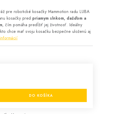
aráž pre robotické kosačky Mammotion radu LUBA
ranu kosačky pred
priamym slnkom, dažďom a
ím
, čím pomáha predĺžiť jej životnosť. Ideálny
kto chce mať svoju kosačku bezpečne uloženú aj
informácií
DO KOŠÍKA