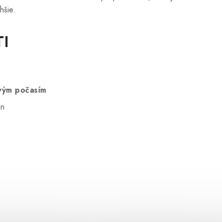
hšie.
I
vým počasím
on
Sada nožov Mammotion (24 ks)
časne nedostupné
DETAIL