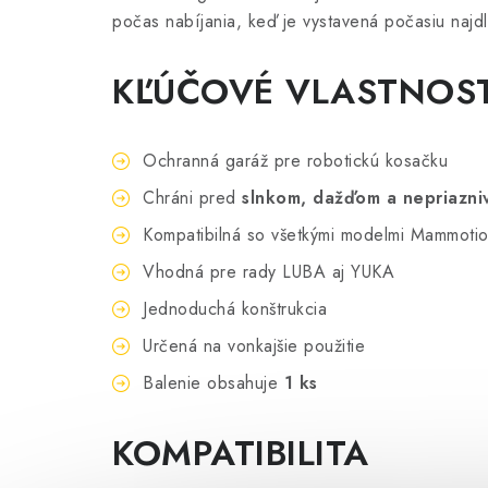
počas nabíjania, keď je vystavená počasiu najdl
KĽÚČOVÉ VLASTNOST
Ochranná garáž pre robotickú kosačku
Chráni pred
slnkom, dažďom a nepriazni
Kompatibilná so všetkými modelmi Mammoti
Darček: 
Vhodná pre rady LUBA aj YUKA
4 750 €
Do
3 926 € bez DPH
Jednoduchá konštrukcia
Určená na vonkajšie použitie
Balenie obsahuje
1 ks
KOMPATIBILITA