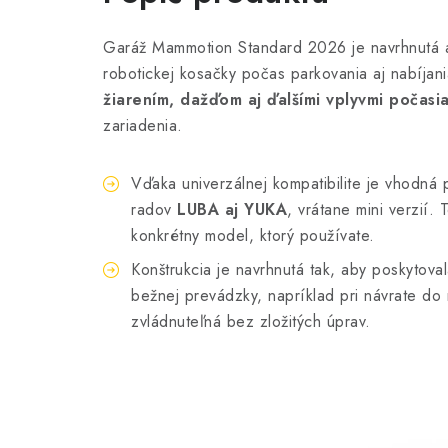
Garáž Mammotion Standard 2026 je navrhnutá a
robotickej kosačky počas parkovania aj nabíjan
žiarením, dažďom aj ďalšími vplyvmi počasi
zariadenia.
Vďaka univerzálnej kompatibilite je vhodná
radov
LUBA aj YUKA
, vrátane mini verzií.
konkrétny model, ktorý používate.
Konštrukcia je navrhnutá tak, aby poskytov
bežnej prevádzky, napríklad pri návrate do n
zvládnuteľná bez zložitých úprav.