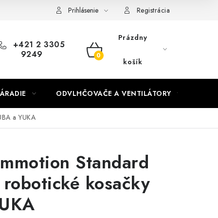
Prihlásenie
Registrácia
Prázdny
+421 2 3305
9249
NÁKUPNÝ
košík
KOŠÍK
ÁRADIE
ODVLHČOVAČE A VENTILÁTORY
OHR
LUBA a YUKA
mmotion Standard
 robotické kosačky
YUKA