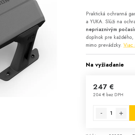
Praktická ochranná g
a YUKA. Slúži na och
nepriaznivým počas
doplnok pre každého, 
mimo prevádzky.
Viac 
Na vyžiadanie
247 €
204 € bez DPH
Jednotková cena: