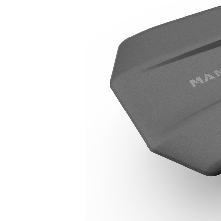
Robotická kosačka Mammotion LUBA
Autorizovaný predajca Mammotion