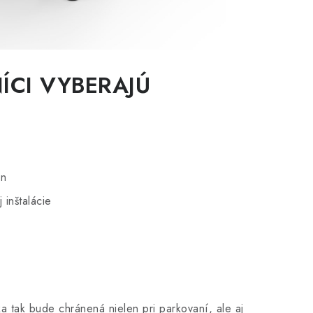
Sada nožov Mammotion (24 ks)
ÍCI VYBERAJÚ
 vyžiadanie
DO KOŠÍKA
 3 AWD 10000 (bezdrôtová, LiDAR + NetRTK, AWD)
on
 inštalácie
a tak bude chránená nielen pri parkovaní, ale aj