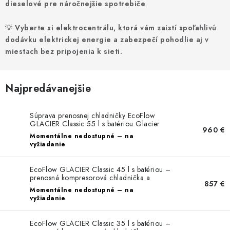
dieselové pre náročnejšie spotrebiče
.
💡
Vyberte si elektrocentrálu, ktorá vám zaistí spoľahlivú
dodávku elektrickej energie a zabezpečí pohodlie aj v
miestach bez pripojenia k sieti.
Najpredávanejšie
Súprava prenosnej chladničky EcoFlow
GLACIER Classic 55 l s batériou Glacier
960 €
Momentálne nedostupné – na
vyžiadanie
EcoFlow GLACIER Classic 45 l s batériou –
prenosná kompresorová chladnička a
857 €
mraznička s dvoma zónami
Momentálne nedostupné – na
vyžiadanie
EcoFlow GLACIER Classic 35 l s batériou –