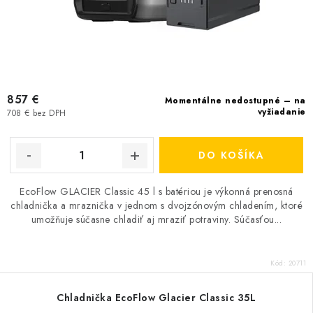
857 €
Momentálne nedostupné – na
vyžiadanie
708 € bez DPH
DO KOŠÍKA
EcoFlow GLACIER Classic 45 l s batériou je výkonná prenosná
chladnička a mraznička v jednom s dvojzónovým chladením, ktoré
umožňuje súčasne chladiť aj mraziť potraviny. Súčasťou...
Kód:
20711
Chladnička EcoFlow Glacier Classic 35L