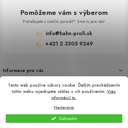
d
a
Pomôžeme vám s výberom
c
i
Potrebujete s niečím poradiť? Sme tu pre vás!
e
info
@
hahn-profi.sk
p
+421 2 3305 9249
r
v
Z
k
á
y
Informace pro vás
p
v
ä
ý
Obchodné podmienky
Tento web používa súbory cookie. Ďalším prechádzaním
t
p
Zásady ochrany osobných údajov
tohto webu vyjadrujete súhlas s ich používaním.
Viac
i
i
informácií tu.
Ceny přepravy
s
e
Nastavenie
Kontakty
u
Copyright 2026
Hahn-Profi.sk
. Všetky práva vyhradené.
Upraviť nastavenie
Súhlasím
cookies