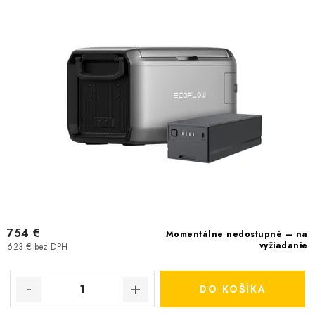
u
o
k
d
t
u
o
k
v
t
o
v
754 €
Momentálne nedostupné – na
vyžiadanie
623 € bez DPH
DO KOŠÍKA