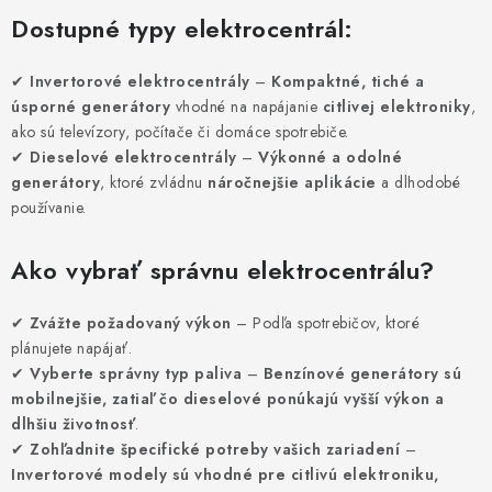
VYHRIEVANIE
Dostupné typy elektrocentrál:
OUTLET
✔
Invertorové elektrocentrály
–
Kompaktné, tiché a
úsporné generátory
vhodné na napájanie
citlivej elektroniky
,
ELEKTRICKÉ KRBY
ako sú televízory, počítače či domáce spotrebiče.
✔
Dieselové elektrocentrály
–
Výkonné a odolné
VRÁTENIE TOVARU A REKLAMÁCIE
generátory
, ktoré zvládnu
náročnejšie aplikácie
a dlhodobé
používanie.
BLOG
Ako vybrať správnu elektrocentrálu?
REFERENCIE
✔
Zvážte požadovaný výkon
– Podľa spotrebičov, ktoré
KONTAKTY
plánujete napájať.
✔
Vyberte správny typ paliva
–
Benzínové generátory sú
mobilnejšie, zatiaľ čo dieselové ponúkajú vyšší výkon a
Obchodné podmienky
Zásady ochrany osobných údajov
dlhšiu životnosť
.
Ceny přepravy
Kontakty
✔
Zohľadnite špecifické potreby vašich zariadení
–
Invertorové modely sú vhodné pre citlivú elektroniku,