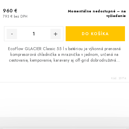
960 €
Momentálne nedostupné – na
vyžiadanie
793 € bez DPH
DO KOŠÍKA
EcoFlow GLACIER Classic 55 l s batériou je výkonná prenosná
kompresorová chladnička a mraznička v jednom, určená na
cestovanie, kempovanie, karavany aj off-grid dobrodružstvá....
Kód:
20714
O
v
l
á