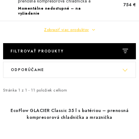
prenosná kompresorová chladnička a
754 €
mraznička
Momentálne nedostupné – na
vyžiadanie
Zobraziť viac produktov
FILTROVAŤ PRODUKTY
V
R
ODPORÚČAME
ý
a
p
d
i
e
Stránka
1
z
1
-
11
položiek celkom
s
n
p
i
EcoFlow GLACIER Classic 35 l s batériou – prenosná
r
e
kompresorová chladnička a mraznička
o
p
d
r