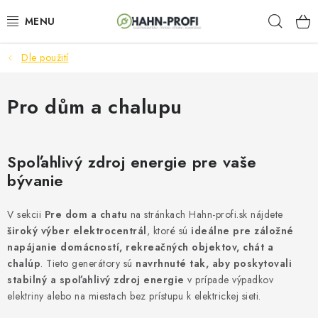
Prejsť
Hľad
na
obsah
Dle použití
ELEKTROCENTRÁLY
ZAHRADNÍ TECHNIKA
Pro dům a chalupu
STAVEBNÁ TECHNIKA
Spoľahlivý zdroj energie pre vaše
AKUMULÁTOROVÉ NÁRADIE
bývanie
ODVLHČOVAČE A VENTILÁTORY
V sekcii
Pre dom a chatu
na stránkach Hahn-profi.sk nájdete
široký výber elektrocentrál
, ktoré sú
ideálne pre záložné
OHRIEVAČE
napájanie domácností, rekreačných objektov, chát a
chalúp
. Tieto generátory sú
navrhnuté tak, aby poskytovali
stabilný a spoľahlivý zdroj energie
v prípade výpadkov
KLIMATIZÁCIA
elektriny alebo na miestach bez prístupu k elektrickej sieti.