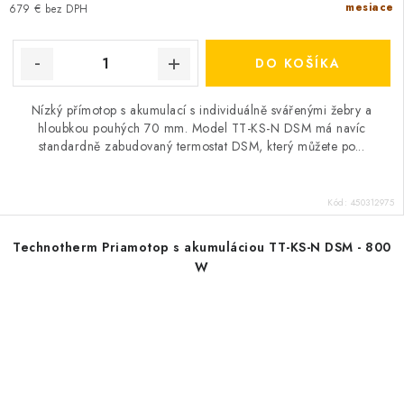
mesiace
679 € bez DPH
DO KOŠÍKA
Nízký přímotop s akumulací s individuálně svářenými žebry a
hloubkou pouhých 70 mm. Model TT-KS-N DSM má navíc
standardně zabudovaný termostat DSM, který můžete po...
Kód:
450312975
Technotherm Priamotop s akumuláciou TT-KS-N DSM - 800
W