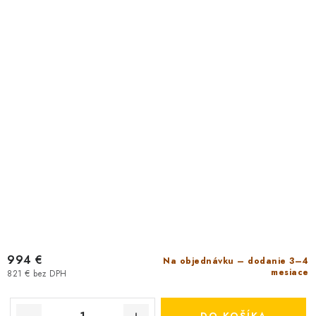
994 €
Na objednávku – dodanie 3–4
mesiace
821 € bez DPH