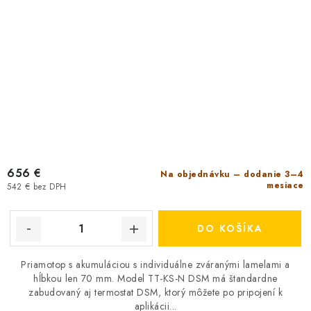
656 €
Na objednávku – dodanie 3–4
mesiace
542 € bez DPH
DO KOŠÍKA
Priamotop s akumuláciou s individuálne zváranými lamelami a
hĺbkou len 70 mm. Model TT-KS-N DSM má štandardne
zabudovaný aj termostat DSM, ktorý môžete po pripojení k
aplikácii...