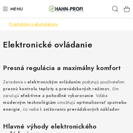
Prejsť
Hľad
na
obsah
Priamotopy s akumuláciou
ELEKTROCENTRÁLY
ZAHRADNÍ TECHNIKA
Elektronické ovládanie
STAVEBNÁ TECHNIKA
Presná regulácia a maximálny komfort
AKUMULÁTOROVÉ NÁRADIE
Zariadenia s
elektronickým ovládaním
poskytujú používateľom
ODVLHČOVAČE A VENTILÁTORY
presnú kontrolu teploty a prevádzkových režimov
, čím
zaručujú
efektívne a pohodlné vykurovanie
. Vďaka
moderným technológiám
OHRIEVAČE
umožňujú
optimalizovať spotrebu
energie
, čo vedie k
znižovaniu prevádzkových nákladov
.
KLIMATIZÁCIA
Hlavné výhody elektronického