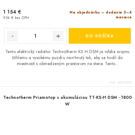
1 154 €
Na objednávku – dodanie 3–4
mesiace
954 € bez DPH
DO KOŠÍKA
Tento elektrický radiátor Technotherm KS H DSM je vďaka svojmu
štíhlemu a vysokému puzdru navrhnutý tak, aby sa hodil do
miestností s obmedzeným priestorom na stene. Tento...
Kód:
450122975
Technotherm Priamotop s akumuláciou TT-KS-H DSM - 1800
W