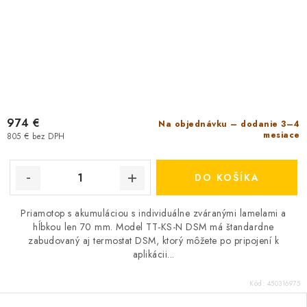
974 €
Na objednávku – dodanie 3–4
mesiace
805 € bez DPH
DO KOŠÍKA
Priamotop s akumuláciou s individuálne zváranými lamelami a
hĺbkou len 70 mm. Model TT-KS-N DSM má štandardne
zabudovaný aj termostat DSM, ktorý môžete po pripojení k
aplikácii...
Kód:
450316975