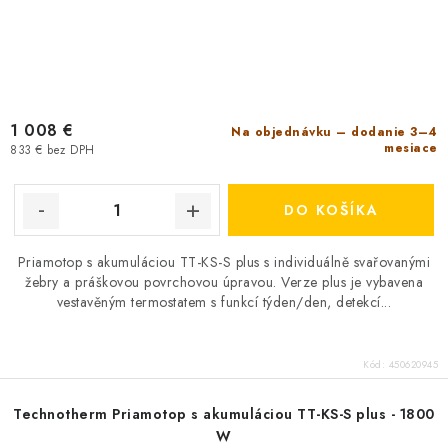
1 008 €
Na objednávku – dodanie 3–4
mesiace
833 € bez DPH
DO KOŠÍKA
Priamotop s akumuláciou TT-KS-S plus s individuálně svařovanými
žebry a práškovou povrchovou úpravou. Verze plus je vybavena
vestavěným termostatem s funkcí týden/den, detekcí...
Kód:
450620945
Technotherm Priamotop s akumuláciou TT-KS-S plus - 1800
W