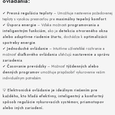
ovládania:
VYHRIEVANIE
✔
Presná regulácia teploty
– Umožňuje nastavenie požadovanej
OUTLET
teploty s vysokou presnosťou pre
maximálny tepelný komfort
.
✔
Úspora energie
– Vďaka možnosti
programovania a
ELEKTRICKÉ KRBY
inteligentným funkciám
, ako je
detekcia otvoreného okna
alebo adaptívne riadenie štartu
, dochádza k
optimalizácii
VRÁTENIE TOVARU A REKLAMÁCIE
spotreby energie
.
✔
Jednoduché ovládanie
– Intuitívne užívateľské rozhranie a
BLOG
možnosť
diaľkového ovládania
uľahčujú
nastavenie a správu
zariadenia
.
✔
Časovanie prevádzky
– Možnosť
týždenných alebo
REFERENCIE
denných programov
umožňuje prispôsobiť vykurovanie vašim
individuálnym potrebám.
KONTAKTY
💡
Elektronické ovládanie je ideálnym riešením pre
Obchodné podmienky
Zásady ochrany osobných údajov
každého, kto hľadá efektívny, inteligentný a komfortný
spôsob regulácie vykurovacích systémov, priamotopov
Ceny přepravy
Kontakty
alebo iných zariadení.