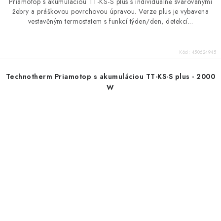
Priamotop s akumuláciou TT-KS-S plus s individuálně svařovanými
žebry a práškovou povrchovou úpravou. Verze plus je vybavena
vestavěným termostatem s funkcí týden/den, detekcí...
Kód:
450624945
Technotherm Priamotop s akumuláciou TT-KS-S plus - 2000
W