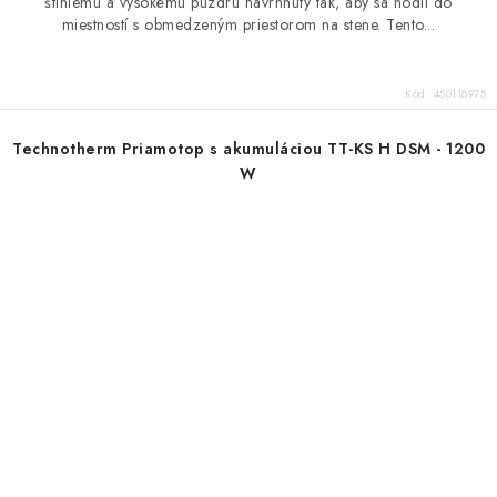
štíhlemu a vysokému puzdru navrhnutý tak, aby sa hodil do
miestností s obmedzeným priestorom na stene. Tento...
Kód:
450118975
Technotherm Priamotop s akumuláciou TT-KS H DSM - 1200
W