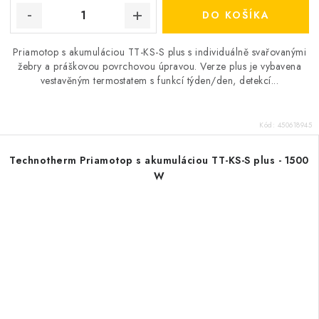
DO KOŠÍKA
Priamotop s akumuláciou TT-KS-S plus s individuálně svařovanými
žebry a práškovou povrchovou úpravou. Verze plus je vybavena
vestavěným termostatem s funkcí týden/den, detekcí...
Kód:
450618945
Technotherm Priamotop s akumuláciou TT-KS-S plus - 1500
W