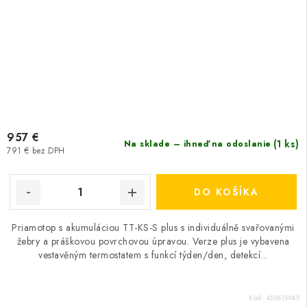
957 €
(1 ks)
Na sklade – ihneď na odoslanie
791 € bez DPH
DO KOŠÍKA
Priamotop s akumuláciou TT-KS-S plus s individuálně svařovanými
žebry a práškovou povrchovou úpravou. Verze plus je vybavena
vestavěným termostatem s funkcí týden/den, detekcí...
Kód:
450615945