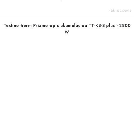
Kód:
450308975
Technotherm Priamotop s akumuláciou TT-KS-S plus - 2800
W