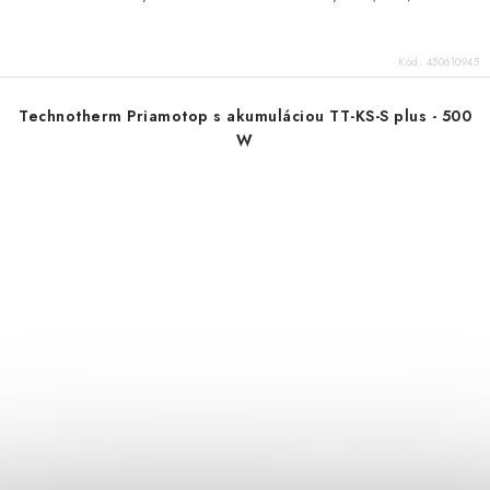
Kód:
450610945
Technotherm Priamotop s akumuláciou TT-KS-S plus - 500
W