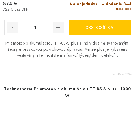
874 €
Na objednávku – dodanie 3–4
mesiace
722 € bez DPH
DO KOŠÍKA
Priamotop s akumuláciou TT-KS-S plus s individuálně svařovanými
žebry a práškovou povrchovou úpravou. Verze plus je vybavena
vestavěným termostatem s funkcí týden/den, detekcí...
Kód:
450612945
Technotherm Priamotop s akumuláciou TT-KS-S plus - 1000
W