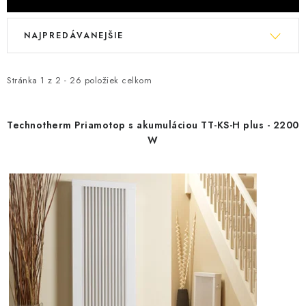
V
R
NAJPREDÁVANEJŠIE
ý
a
p
d
i
e
Stránka
1
z
2
-
26
položiek celkom
s
n
p
i
Technotherm Priamotop s akumuláciou TT-KS-H plus - 2200
r
e
W
o
p
d
r
u
o
k
d
t
u
o
k
v
t
o