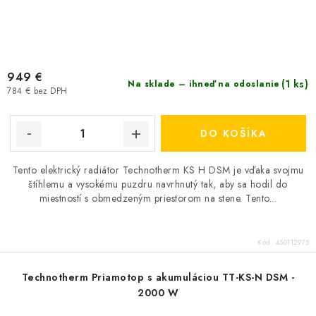
949 €
(1 ks)
Na sklade – ihneď na odoslanie
784 € bez DPH
DO KOŠÍKA
Tento elektrický radiátor Technotherm KS H DSM je vďaka svojmu
štíhlemu a vysokému puzdru navrhnutý tak, aby sa hodil do
miestností s obmedzeným priestorom na stene. Tento...
Kód:
450112975
Technotherm Priamotop s akumuláciou TT-KS-N DSM -
2000 W