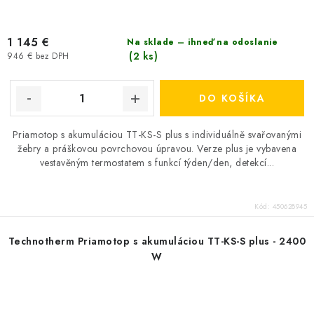
1 145 €
Na sklade – ihneď na odoslanie
(2 ks)
946 € bez DPH
DO KOŠÍKA
Priamotop s akumuláciou TT-KS-S plus s individuálně svařovanými
žebry a práškovou povrchovou úpravou. Verze plus je vybavena
vestavěným termostatem s funkcí týden/den, detekcí...
Kód:
450628945
Technotherm Priamotop s akumuláciou TT-KS-S plus - 2400
W