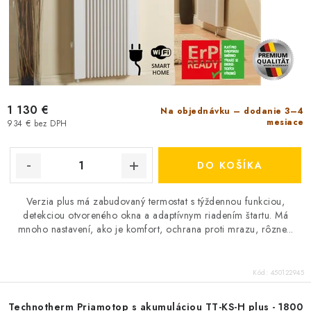
v
1 130 €
Na objednávku – dodanie 3–4
mesiace
934 € bez DPH
DO KOŠÍKA
Verzia plus má zabudovaný termostat s týždennou funkciou,
detekciou otvoreného okna a adaptívnym riadením štartu. Má
mnoho nastavení, ako je komfort, ochrana proti mrazu, rôzne...
Kód:
450122945
Technotherm Priamotop s akumuláciou TT-KS-H plus - 1800