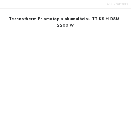
Kód:
450112945
Technotherm Priamotop s akumuláciou TT-KS-H DSM -
2200 W