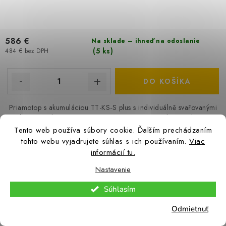
586 €
Na sklade – ihneď na odoslanie
(5 ks)
484 € bez DPH
DO KOŠÍKA
Priamotop s akumuláciou TT-KS-S plus s individuálně svařovanými
žebry a práškovou povrchovou úpravou. Verze plus je vybavena
vestavěným termostatem s funkcí týden/den, detekcí...
Tento web používa súbory cookie. Ďalším prechádzaním
tohto webu vyjadrujete súhlas s ich používaním.
Viac
informácií tu.
Kód:
450605945
Nastavenie
Technotherm Priamotop s akumuláciou TT-KS-S DSM - 2800
Súhlasím
W
Odmietnuť