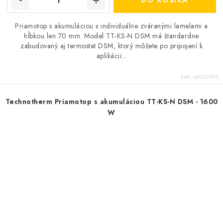
DO KOŠÍKA
Priamotop s akumuláciou s individuálne zváranými lamelami a
hĺbkou len 70 mm. Model TT-KS-N DSM má štandardne
zabudovaný aj termostat DSM, ktorý môžete po pripojení k
aplikácii...
Kód:
450320975
Technotherm Priamotop s akumuláciou TT-KS-N DSM - 1600
W