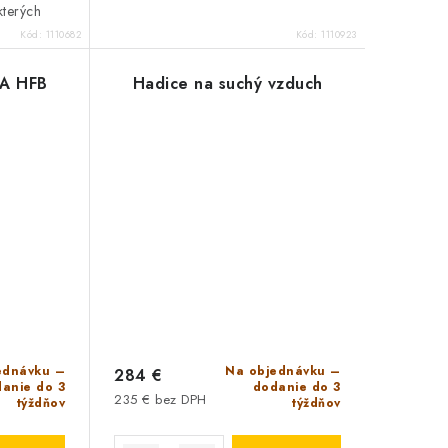
kterých
 -li k
Kód:
1110682
Kód:
1110923
 vodou.
EPA HFB
Hadice na suchý vzduch
ednávku –
Na objednávku –
284 €
anie do 3
dodanie do 3
235 € bez DPH
týždňov
týždňov