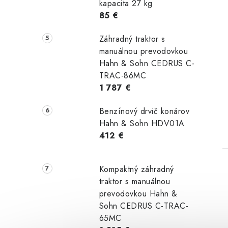
kapacita 27 kg
85 €
Záhradný traktor s
manuálnou prevodovkou
Hahn & Sohn CEDRUS C-
TRAC-86MC
1 787 €
Benzínový drvič konárov
Hahn & Sohn HDV01A
412 €
Kompaktný záhradný
traktor s manuálnou
prevodovkou Hahn &
Sohn CEDRUS C-TRAC-
65MC