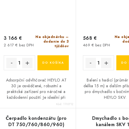
Na objednávku –
Na obj
3 166 €
568 €
dodanie do 3
dod
2 617 € bez DPH
469 € bez DPH
týždňov
DO KOŠÍKA
DO 
Adsorpční odvlhčovač HEYLO AT
Balení s hadicí (průmě
30 je osvědčené, robustní a
délka 15 m) a dalším přís
praktické zařízení pro náročné a
pro dmychadlo s boční
každodenní použití. Je ideální při
HEYLO SKV.
odstraňování škod způsobených
Kód:
1110712
vodou a v průmyslovém...
Čerpadlo kondenzátu (pro
Dmychadlo s bo
DT 750/760/860/960)
kanálem SKV 