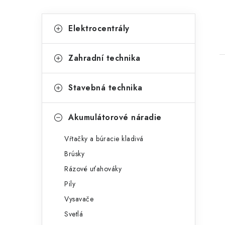
B
K
Preskočiť
Elektrocentrály
kategórie
a
o
t
č
Zahradní technika
e
n
g
Stavebná technika
ý
ó
p
r
Akumulátorové náradie
i
a
i
Vŕtačky a búracie kladivá
e
n
Brúsky
e
Rázové uťahováky
Pily
l
Vysavače
Svetlá