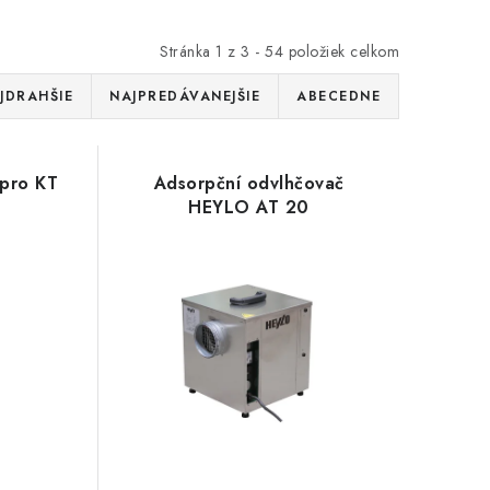
Stránka
1
z
3
-
54
položiek celkom
JDRAHŠIE
NAJPREDÁVANEJŠIE
ABECEDNE
(pro KT
Adsorpční odvlhčovač
HEYLO AT 20