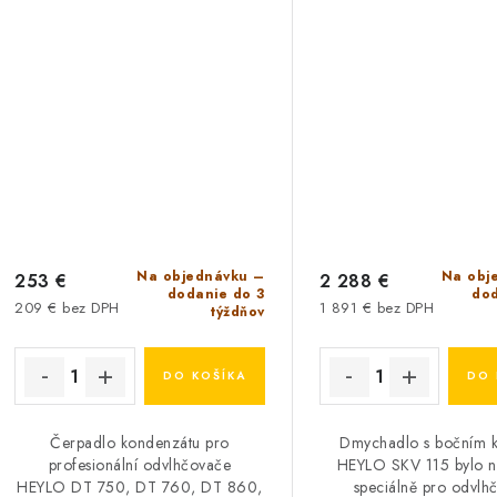
Na objednávku –
Na obj
253 €
2 288 €
dodanie do 3
dod
209 € bez DPH
1 891 € bez DPH
týždňov
DO KOŠÍKA
DO 
Čerpadlo kondenzátu pro
Dmychadlo s bočním 
profesionální odvlhčovače
HEYLO SKV 115 bylo n
HEYLO DT 750, DT 760, DT 860,
speciálně pro odvlh