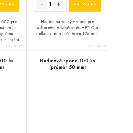
KOŠÍKA
DO KOŠÍKA
B 600 pro
Hadice na suchý vzduch pro
nálem je
adsorpční odvlhčovače HEYLO s
systému
délkou 5 m a průměrem 125 mm.
. Filtrační
je částice
Kód:
1110860
Kód:
1110745
100 ks
Hadicová spona 100 ks
m)
(průměr 50 mm)