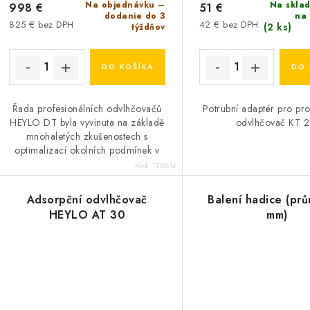
d
d
Na objednávku –
Na sklad
998 €
51 €
dodanie do 3
na
u
825 € bez DPH
42 € bez DPH
(2 ks)
týždňov
u
k
k
DO KOŠÍKA
DO 
t
o
o
Řada profesionálních odvlhčovačů
Potrubní adaptér pro pro
HEYLO DT byla vyvinuta na základě
odvlhčovač KT 2
v
v
mnohaletých zkušenostech s
optimalizací okolních podmínek v
místnostech. Díky těmto zařízením
Kód:
1110614
jsou pokoje...
Adsorpční odvlhčovač
Balení hadice (pr
HEYLO AT 30
mm)