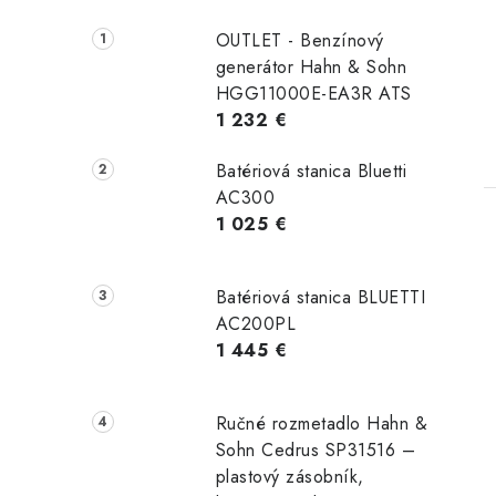
OUTLET - Benzínový
generátor Hahn & Sohn
HGG11000E-EA3R ATS
1 232 €
Batériová stanica Bluetti
AC300
1 025 €
Batériová stanica BLUETTI
AC200PL
1 445 €
Ručné rozmetadlo Hahn &
Sohn Cedrus SP31516 –
plastový zásobník,