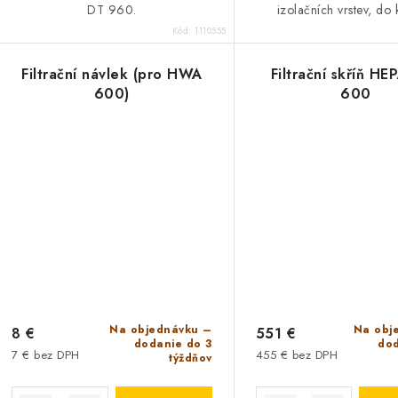
DT 960.
izolačních vrstev, do 
proniká vlhkost, dojde
Kód:
1110555
poškození způsobené
Odvlhčení...
Filtrační návlek (pro HWA
Filtrační skříň H
600)
600
Na objednávku –
Na obj
8 €
551 €
dodanie do 3
dod
7 € bez DPH
455 € bez DPH
týždňov