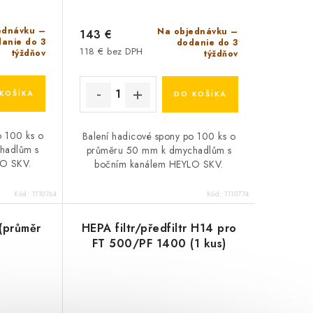
ednávku –
Na objednávku –
143 €
anie do 3
dodanie do 3
118 € bez DPH
týždňov
týždňov
KOŠÍKA
DO KOŠÍKA
o 100 ks o
Balení hadicové spony po 100 ks o
hadlům s
průměru 50 mm k dmychadlům s
LO SKV.
bočním kanálem HEYLO SKV.
Kód:
1110764
Kód:
1110774
(průměr
HEPA filtr/předfiltr H14 pro
FT 500/PF 1400 (1 kus)