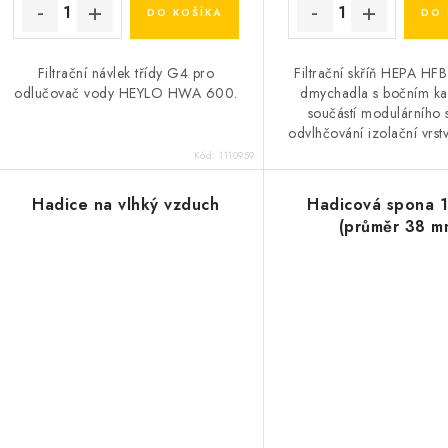
DO KOŠÍKA
DO 
Filtrační návlek třídy G4 pro
Filtrační skříň HEPA HF
odlučovač vody HEYLO HWA 600.
dmychadla s bočním ka
součástí modulárního 
odvlhčování izolační vrstvy
skříň HEPA účinně filtru
Kód:
1110959
z...
Hadice na vlhký vzduch
Hadicová spona 
(průměr 38 m