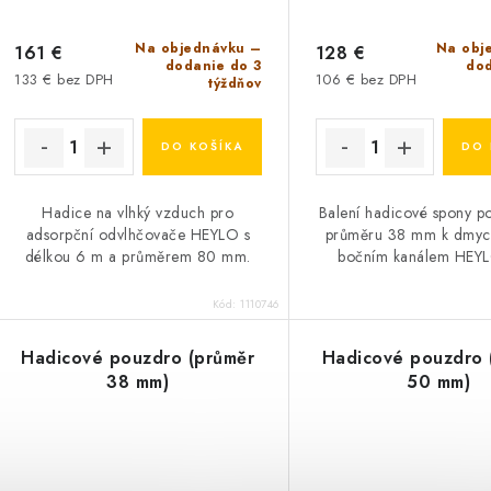
Na objednávku –
Na obj
161 €
128 €
dodanie do 3
dod
133 € bez DPH
106 € bez DPH
týždňov
DO KOŠÍKA
DO 
Hadice na vlhký vzduch pro
Balení hadicové spony p
adsorpční odvlhčovače HEYLO s
průměru 38 mm k dmyc
délkou 6 m a průměrem 80 mm.
bočním kanálem HEY
Kód:
1110746
Hadicové pouzdro (průměr
Hadicové pouzdro 
38 mm)
50 mm)