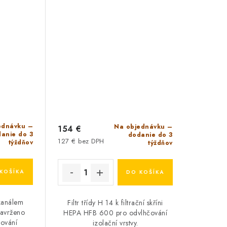
ednávku –
Na objednávku –
154 €
anie do 3
dodanie do 3
127 € bez DPH
týždňov
týždňov
KOŠÍKA
DO KOŠÍKA
kanálem
Filtr třídy H 14 k filtrační skříni
avrženo
HEPA HFB 600 pro odvlhčování
čování
izolační vrstvy.