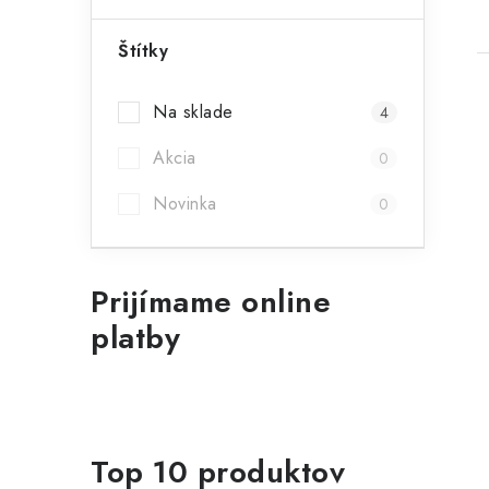
Štítky
Na sklade
4
Akcia
0
Novinka
0
Prijímame online
platby
Top 10 produktov