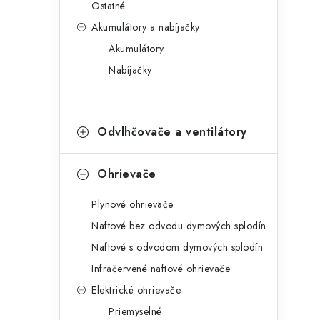
Ostatné
Akumulátory a nabíjačky
Akumulátory
Nabíjačky
t
Odvlhčovače a ventilátory
Ohrievače
Plynové ohrievače
Naftové bez odvodu dymových splodín
Naftové s odvodom dymových splodín
Infračervené naftové ohrievače
Elektrické ohrievače
Priemyselné