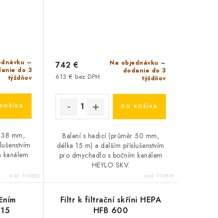
ednávku –
Na objednávku –
742 €
anie do 3
dodanie do 3
613 € bez DPH
týždňov
týždňov
KOŠÍKA
DO KOŠÍKA
r 38 mm,
Balení s hadicí (průměr 50 mm,
lušenstvím
délka 15 m) a dalším příslušenstvím
m kanálem
pro dmychadlo s bočním kanálem
HEYLO SKV.
Kód:
1110850
Kód:
1110851
čním
Filtr k filtrační skříni HEPA
115
HFB 600