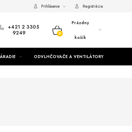
Prihlásenie
Registrácia
Prázdny
+421 2 3305
9249
NÁKUPNÝ
košík
KOŠÍK
ÁRADIE
ODVLHČOVAČE A VENTILÁTORY
OHR