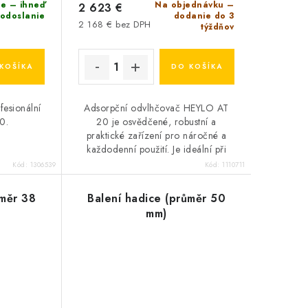
e – ihneď
Na objednávku –
2 623 €
 odoslanie
dodanie do 3
2 168 € bez DPH
týždňov
KOŠÍKA
DO KOŠÍKA
fesionální
Adsorpční odvlhčovač HEYLO AT
0.
20 je osvědčené, robustní a
praktické zařízení pro náročné a
každodenní použití. Je ideální při
odstraňování škod způsobených
Kód:
1306539
Kód:
1110711
vodou a v průmyslovém...
ůměr 38
Balení hadice (průměr 50
mm)