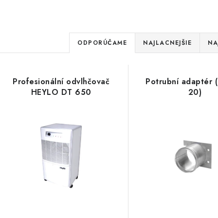
R
ODPORÚČAME
NAJLACNEJŠIE
NA
a
V
d
Profesionální odvlhčovač
Potrubní adaptér 
ý
e
HEYLO DT 650
20)
p
n
i
s
e
p
p
r
r
o
o