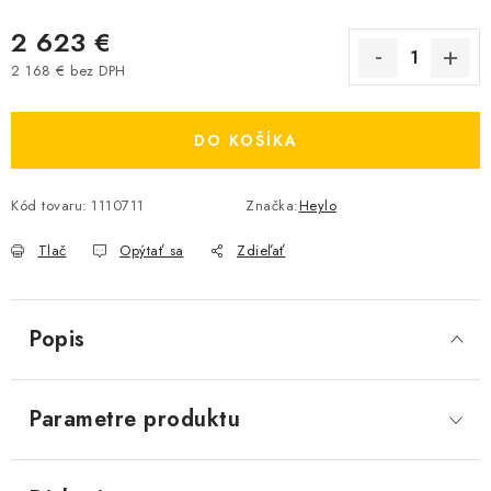
2 623 €
2 168 € bez DPH
Jednotková cena:
DO KOŠÍKA
Kód tovaru:
1110711
Značka:
Heylo
Tlač
Opýtať sa
Zdieľať
Popis
Parametre produktu