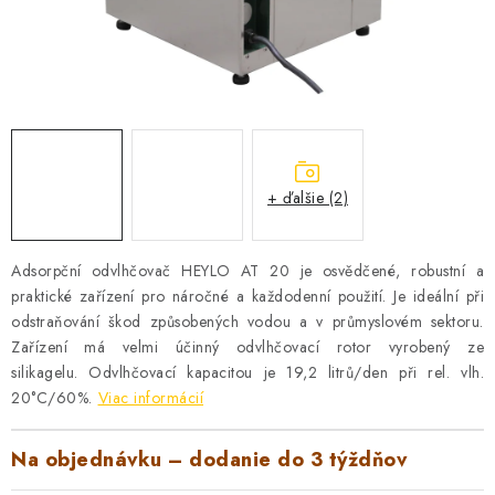
VYHRIEVANIE
OUTLET
ELEKTRICKÉ KRBY
VRÁTENIE TOVARU A REKLAMÁCIE
+ ďalšie (2)
BLOG
Adsorpční odvlhčovač HEYLO AT 20 je osvědčené, robustní a
REFERENCIE
praktické zařízení pro náročné a každodenní použití. Je ideální při
odstraňování škod způsobených vodou a v průmyslovém sektoru.
KONTAKTY
Zařízení má velmi účinný odvlhčovací rotor vyrobený ze
silikagelu. Odvlhčovací kapacitou je 19,2 litrů/den při rel. vlh.
20°C/60%.
Viac informácií
Obchodné podmienky
Zásady ochrany osobných údajov
Ceny přepravy
Kontakty
Na objednávku – dodanie do 3 týždňov