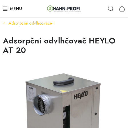
Prejsť
Hľad
na
obsah
Adsorpčné odvlhčovače
ELEKTROCENTRÁLY
Adsorpční odvlhčovač HEYLO
ZAHRADNÍ TECHNIKA
AT 20
STAVEBNÁ TECHNIKA
AKUMULÁTOROVÉ NÁRADIE
ODVLHČOVAČE A VENTILÁTORY
OHRIEVAČE
KLIMATIZÁCIA