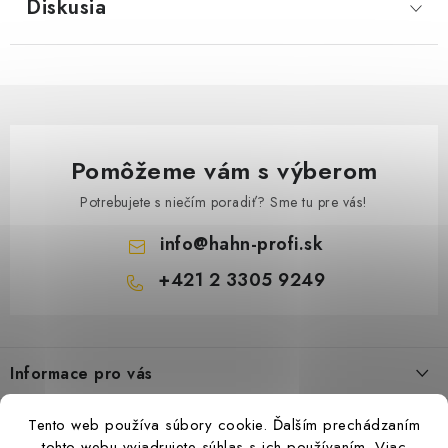
Diskusia
Pomôžeme vám s výberom
Potrebujete s niečím poradiť? Sme tu pre vás!
info
@
hahn-profi.sk
+421 2 3305 9249
Z
á
Informace pro vás
p
ä
Obchodné podmienky
Tento web používa súbory cookie. Ďalším prechádzaním
t
Zásady ochrany osobných údajov
tohto webu vyjadrujete súhlas s ich používaním.
Viac