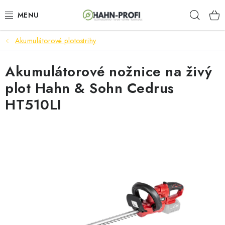
Prejsť
Hľad
na
obsah
Akumulátorové plotostrihy
ELEKTROCENTRÁLY
Akumulátorové nožnice na živý
ZAHRADNÍ TECHNIKA
plot Hahn & Sohn Cedrus
STAVEBNÁ TECHNIKA
HT510LI
AKUMULÁTOROVÉ NÁRADIE
ODVLHČOVAČE A VENTILÁTORY
OHRIEVAČE
KLIMATIZÁCIA