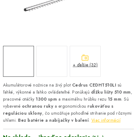
VYHRIEVANIE
OUTLET
ELEKTRICKÉ KRBY
VRÁTENIE TOVARU A REKLAMÁCIE
BLOG
+ ďalšie (32)
REFERENCIE
Akumulátorové nožnice na živý plot
Cedrus CEDHT510LI
sú
ľahké, výkonné a ľahko ovládateľné. Ponúkajú
dĺžku lišty 510 mm
,
KONTAKTY
pracovné otáčky
1300 spm
a maximálnu hrúbku rezu
15 mm
. Sú
vybavené
ochranou ruky
a ergonomickou
rukoväťou s
reguláciou sklony
Obchodné podmienky
, čo umožňuje pohodlné strihanie pod rôznymi
Zásady ochrany osobných údajov
uhlami.
Bez batérie a nabíjačky v balení
.
Viac informácií
Ceny přepravy
Kontakty