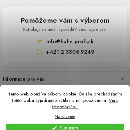
Pomôžeme vám s výberom
Akumulátor Hahn & So
Potrebujete s niečím poradiť? Sme tu pre vás!
info
@
hahn-profi.sk
+421 2 3305 9249
Z
á
Informace pro vás
p
ä
Obchodné podmienky
Tento web používa súbory cookie. Ďalším prechádzaním
t
Zásady ochrany osobných údajov
tohto webu vyjadrujete súhlas s ich používaním.
Viac
i
informácií tu.
Ceny přepravy
e
Nastavenie
Kontakty
Copyright 2026
Hahn-Profi.sk
. Všetky práva vyhradené.
Upraviť nastavenie
Súhlasím