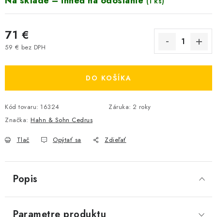
Na sklade – ihneď na odoslanie
(1 ks)
71 €
59 € bez DPH
Jednotková cena:
DO KOŠÍKA
Kód tovaru:
16324
Záruka
:
2 roky
Značka:
Hahn & Sohn Cedrus
Tlač
Opýtať sa
Zdieľať
Popis
Parametre produktu