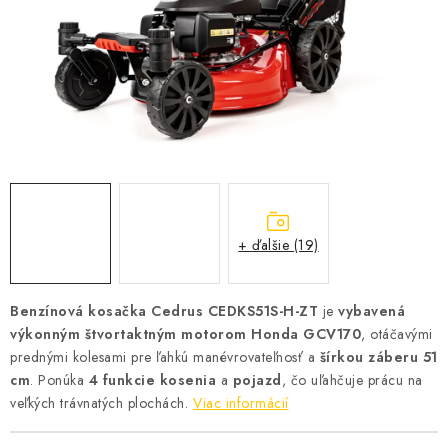
VYHRIEVANIE
OUTLET
ELEKTRICKÉ KRBY
VRÁTENIE TOVARU A REKLAMÁCIE
BLOG
+ ďalšie (19)
REFERENCIE
Benzínová kosačka Cedrus CEDKS51S-H-ZT
je
vybavená
KONTAKTY
výkonným štvortaktným motorom Honda GCV170
, otáčavými
prednými kolesami pre ľahkú manévrovateľnosť a
šírkou záberu 51
Obchodné podmienky
Zásady ochrany osobných údajov
cm
. Ponúka
4 funkcie kosenia
a
pojazd
, čo uľahčuje prácu na
Ceny přepravy
Kontakty
veľkých trávnatých plochách.
Viac informácií