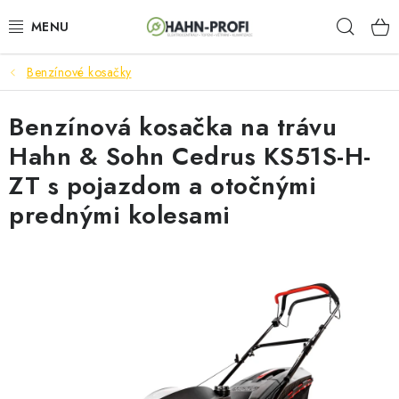
Prejsť
Hľad
na
obsah
Benzínové kosačky
ELEKTROCENTRÁLY
Benzínová kosačka na trávu
ZAHRADNÍ TECHNIKA
Hahn & Sohn Cedrus KS51S-H-
STAVEBNÁ TECHNIKA
ZT s pojazdom a otočnými
prednými kolesami
AKUMULÁTOROVÉ NÁRADIE
ODVLHČOVAČE A VENTILÁTORY
OHRIEVAČE
KLIMATIZÁCIA