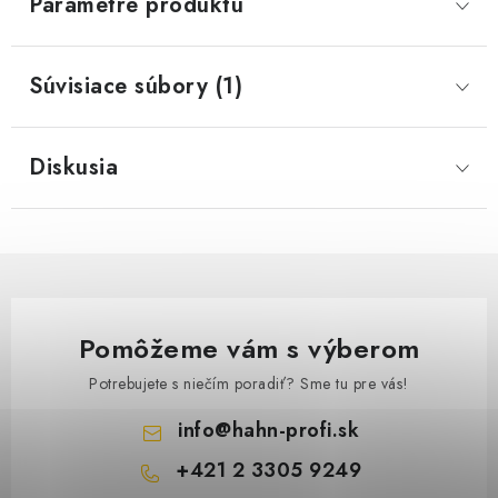
Parametre produktu
Súvisiace súbory (1)
Diskusia
Pomôžeme vám s výberom
Potrebujete s niečím poradiť? Sme tu pre vás!
info
@
hahn-profi.sk
+421 2 3305 9249