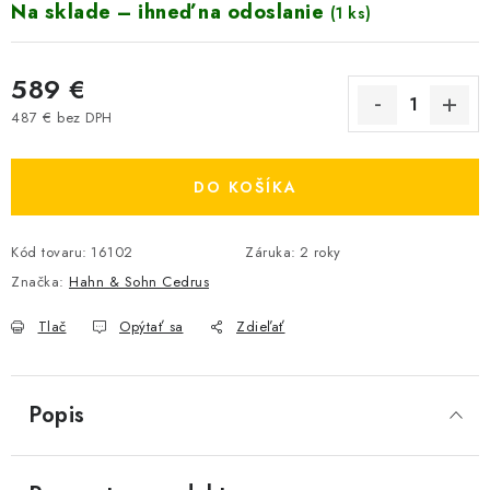
Na sklade – ihneď na odoslanie
(1 ks)
589 €
487 € bez DPH
Jednotková cena:
DO KOŠÍKA
Kód tovaru:
16102
Záruka
:
2 roky
Značka:
Hahn & Sohn Cedrus
Tlač
Opýtať sa
Zdieľať
Popis