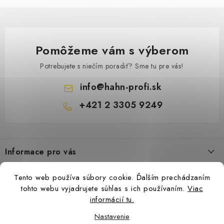
Pomôžeme vám s výberom
Potrebujete s niečím poradiť? Sme tu pre vás!
info
@
hahn-profi.sk
+421 2 3305 9249
Z
á
Informace pro vás
p
ä
Obchodné podmienky
Tento web používa súbory cookie. Ďalším prechádzaním
t
Zásady ochrany osobných údajov
tohto webu vyjadrujete súhlas s ich používaním.
Viac
i
informácií tu.
Ceny přepravy
e
Nastavenie
Kontakty