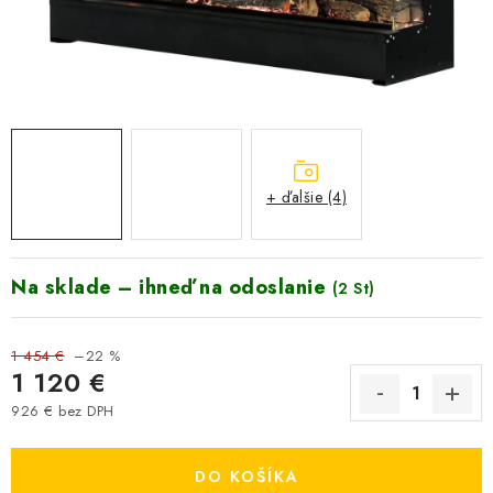
VYHRIEVANIE
OUTLET
ELEKTRICKÉ KRBY
VRÁTENIE TOVARU A REKLAMÁCIE
+ ďalšie (4)
BLOG
Na sklade – ihneď na odoslanie
REFERENCIE
(2 St)
KONTAKTY
1 454 €
–22 %
1 120 €
Obchodné podmienky
Zásady ochrany osobných údajov
926 € bez DPH
Jednotková cena:
Ceny přepravy
Kontakty
DO KOŠÍKA