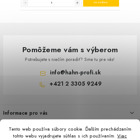
Pomôžeme vám s výberom
Potrebujete s niečím poradiť? Sme tu pre vás!
info
@
hahn-profi.sk
+421 2 3305 9249
Z
á
Informace pro vás
p
ä
Obchodné podmienky
Tento web používa súbory cookie. Ďalším prechádzaním
t
Zásady ochrany osobných údajov
tohto webu vyjadrujete súhlas s ich používaním.
Viac