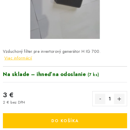
VYHRIEVANIE
OUTLET
ELEKTRICKÉ KRBY
VRÁTENIE TOVARU A REKLAMÁCIE
Vzduchový filter pre invertorový generátor H IG 700.
Viac informácií
BLOG
Na sklade – ihneď na odoslanie
(7 ks)
REFERENCIE
KONTAKTY
3 €
2 € bez DPH
Obchodné podmienky
Zásady ochrany osobných údajov
Jednotková cena:
Ceny přepravy
Kontakty
DO KOŠÍKA