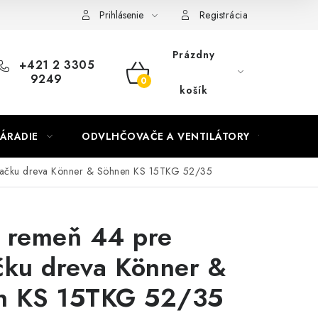
Prihlásenie
Registrácia
Prázdny
+421 2 3305
9249
NÁKUPNÝ
košík
KOŠÍK
ÁRADIE
ODVLHČOVAČE A VENTILÁTORY
OHR
epačku dreva Könner & Söhnen KS 15TKG 52/35
 remeň 44 pre
čku dreva Könner &
n KS 15TKG 52/35