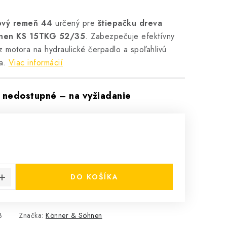
ový remeň 44
určený pre
štiepačku dreva
nen KS 15TKG 52/35
. Zabezpečuje efektívny
 motora na hydraulické čerpadlo a spoľahlivú
a.
Viac informácií
nedostupné – na vyžiadanie
H
cena:
DO KOŠÍKA
3
Značka:
Könner & Söhnen