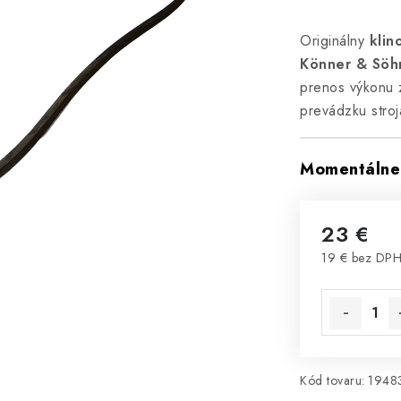
Originálny
klin
Könner & Söh
prenos výkonu z
prevádzku stroj
Momentálne 
23 €
19 € bez DP
Jednotková 
Kód tovaru:
1948