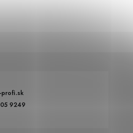
1 380 €
Dočasne nedostup
1 141 € bez DPH
-profi.sk
305 9249