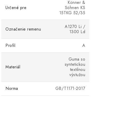
Könner &
Určené pre
Söhnen KS
15TKG 52/35
A1270 Li /
Označenie remenu
1300 Ld
Profil
A
Guma so
syntetickou
Materiál
textilnou
výstužou
Norma
GB/T1171-2017