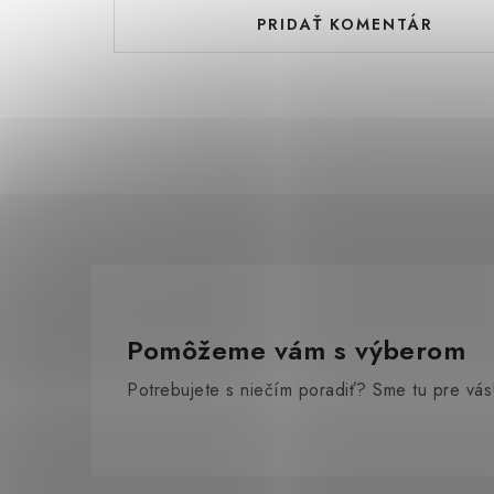
PRIDAŤ KOMENTÁR
Pomôžeme vám s výberom
Potrebujete s niečím poradiť? Sme tu pre vás