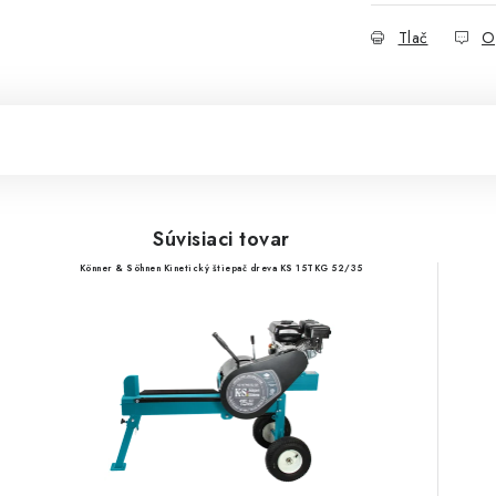
Tlač
O
Súvisiaci tovar