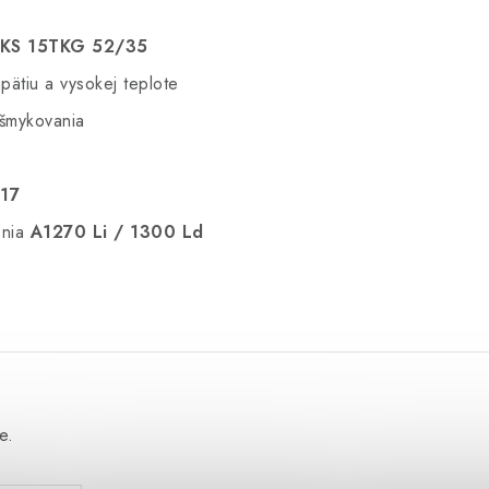
u KS 15TKG 52/35
ätiu a vysokej teplote
ešmykovania
17
enia
A1270 Li / 1300 Ld
e.