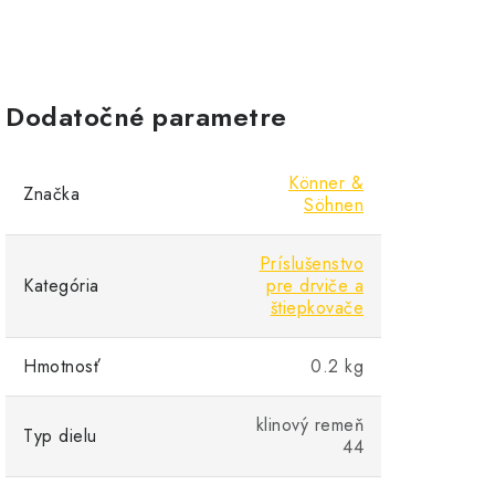
Dodatočné parametre
Könner &
Značka
Söhnen
Príslušenstvo
Kategória
pre drviče a
štiepkovače
Hmotnosť
0.2 kg
klinový remeň
Typ dielu
44