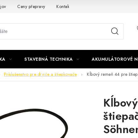
jov
Ceny přepravy
Kontakty
KA
STAVEBNÁ TECHNIKA
AKUMULÁTOROVÉ N
Príslušenstvo pre drviče a štiepkovače
Kĺbový remeň 44 pre šti
Kĺbový
štiepa
Söhne