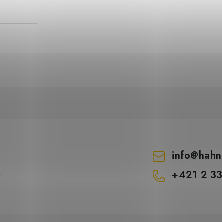
info
@
hahn
+421 2 3
!