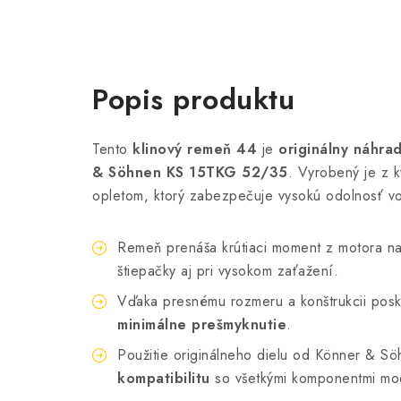
Popis produktu
Tento
klinový remeň 44
je
originálny náhrad
& Söhnen KS 15TKG 52/35
. Vyrobený je z k
opletom, ktorý zabezpečuje vysokú odolnosť vo
Remeň prenáša krútiaci moment z motora na 
štiepačky aj pri vysokom zaťažení.
Vďaka presnému rozmeru a konštrukcii pos
minimálne prešmyknutie
.
Použitie originálneho dielu od Könner & S
kompatibilitu
so všetkými komponentmi m