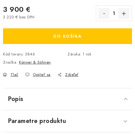
3 900 €
3 223 € bez DPH
Jednotková cena:
DO KOŠÍKA
Kód tovaru:
3846
Záruka
:
1 rok
Značka:
Könner & Söhnen
Tlač
Opýtať sa
Zdieľať
Popis
Parametre produktu