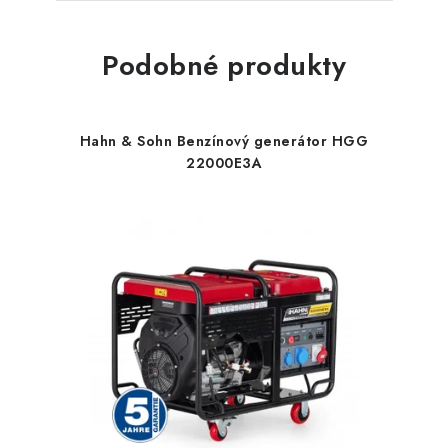
77 €
Na sklade
Podobné produkty
64 € bez DPH
Hahn & Sohn Benzínový generátor HGG
22000E3A
Könner & Söhnen Predl
46 %