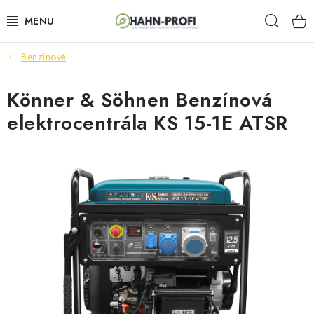
Prejsť
Hľad
na
obsah
Benzínové
ELEKTROCENTRÁLY
Könner & Söhnen Benzínová
ZAHRADNÍ TECHNIKA
elektrocentrála KS 15-1E ATSR
STAVEBNÁ TECHNIKA
AKUMULÁTOROVÉ NÁRADIE
ODVLHČOVAČE A VENTILÁTORY
OHRIEVAČE
KLIMATIZÁCIA