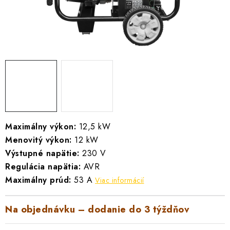
VYHRIEVANIE
OUTLET
ELEKTRICKÉ KRBY
VRÁTENIE TOVARU A REKLAMÁCIE
BLOG
Maximálny výkon:
12,5 kW
REFERENCIE
Menovitý výkon:
12 kW
Výstupné napätie:
230 V
KONTAKTY
Regulácia napätia:
AVR
Maximálny prúd:
53 A
Viac informácií
Obchodné podmienky
Zásady ochrany osobných údajov
Ceny přepravy
Kontakty
Na objednávku – dodanie do 3 týždňov