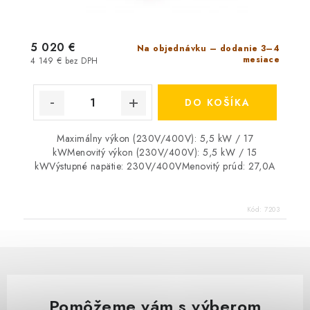
5 020 €
Na objednávku – dodanie 3–4
mesiace
4 149 € bez DPH
69 €
DO KOŠÍKA
128 €
Na sklade
57 € bez DPH
Maximálny výkon (230V/400V): 5,5 kW / 17
kWMenovitý výkon (230V/400V): 5,5 kW / 15
kWVýstupné napätie: 230V/400VMenovitý prúd: 27,0A
Kód:
7203
Könner & Söhnen Predlž
Pomôžeme vám s výberom