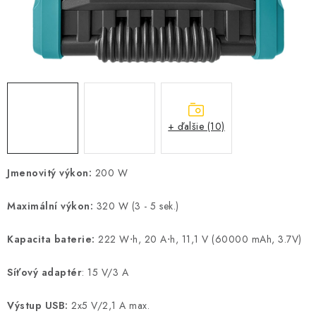
VYHRIEVANIE
OUTLET
ELEKTRICKÉ KRBY
VRÁTENIE TOVARU A REKLAMÁCIE
+ ďalšie (10)
BLOG
Jmenovitý výkon:
200 W
REFERENCIE
Maximální výkon:
320 W (3 - 5 sek.)
KONTAKTY
Kapacita baterie:
222 W⋅h, 20 А⋅h, 11,1 V (60000 mAh, 3.7V)
Obchodné podmienky
Zásady ochrany osobných údajov
Síťový adaptér
: 15 V/3 A
Ceny přepravy
Kontakty
Výstup USB:
2x5 V/2,1 A max.