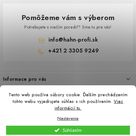
Pomôžeme vám s výberom
Potrebujete s niečím poradiť? Sme tu pre vás!
info
@
hahn-profi.sk
+421 2 3305 9249
Z
á
Informace pro vás
p
ä
Obchodné podmienky
Tento web používa súbory cookie. Ďalším prechádzaním
t
Zásady ochrany osobných údajov
tohto webu vyjadrujete súhlas s ich používaním.
Viac
i
informácií tu.
Ceny přepravy
e
Nastavenie
Kontakty
Copyright 2026
Hahn-Profi.sk
. Všetky práva vyhradené.
Upraviť nastavenie
Súhlasím
cookies