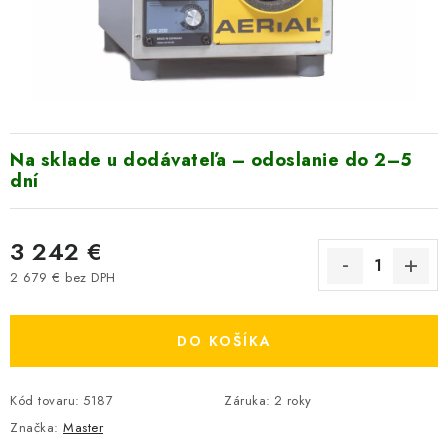
VYHRIEVANIE
OUTLET
ELEKTRICKÉ KRBY
Na sklade u dodávateľa – odoslanie do 2–5
VRÁTENIE TOVARU A REKLAMÁCIE
dní
BLOG
3 242 €
REFERENCIE
2 679 € bez DPH
Jednotková cena:
KONTAKTY
DO KOŠÍKA
Obchodné podmienky
Zásady ochrany osobných údajov
Kód tovaru:
Ceny přepravy
5187
Kontakty
Záruka
:
2 roky
Značka:
Master