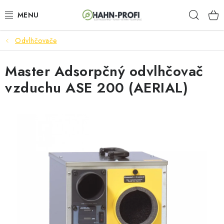
Prejsť
Hľad
na
obsah
Odvlhčovače
ELEKTROCENTRÁLY
Master Adsorpčný odvlhčovač
ZAHRADNÍ TECHNIKA
vzduchu ASE 200 (AERIAL)
STAVEBNÁ TECHNIKA
AKUMULÁTOROVÉ NÁRADIE
ODVLHČOVAČE A VENTILÁTORY
OHRIEVAČE
KLIMATIZÁCIA