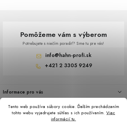
Pomôžeme vám s výberom
Potrebujete s niečím poradiť? Sme tu pre vás!
10 €
Na vyži
info
@
hahn-profi.sk
8 € bez DPH
+421 2 3305 9249
Z
á
Palivový filter XL MAS
Informace pro vás
p
ä
Obchodné podmienky
Tento web používa súbory cookie. Ďalším prechádzaním
t
Zásady ochrany osobných údajov
tohto webu vyjadrujete súhlas s ich používaním.
Viac
i
informácií tu.
Ceny přepravy
e