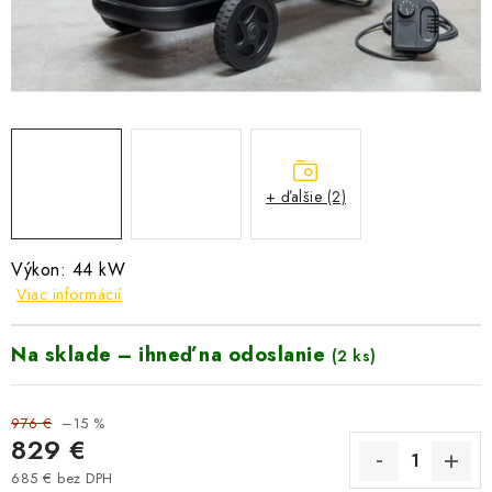
VYHRIEVANIE
OUTLET
ELEKTRICKÉ KRBY
VRÁTENIE TOVARU A REKLAMÁCIE
+ ďalšie (2)
BLOG
Výkon: 44
kW
REFERENCIE
Viac informácií
KONTAKTY
Na sklade – ihneď na odoslanie
(2 ks)
Obchodné podmienky
Zásady ochrany osobných údajov
976 €
–15 %
Ceny přepravy
Kontakty
829 €
685 € bez DPH