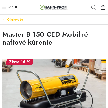
Prejsť
Hľad
na
obsah
Ohrievače
ELEKTROCENTRÁLY
Master B 150 CED Mobilné
ZAHRADNÍ TECHNIKA
naftové kúrenie
STAVEBNÁ TECHNIKA
AKUMULÁTOROVÉ NÁRADIE
15 %
ODVLHČOVAČE A VENTILÁTORY
OHRIEVAČE
KLIMATIZÁCIA