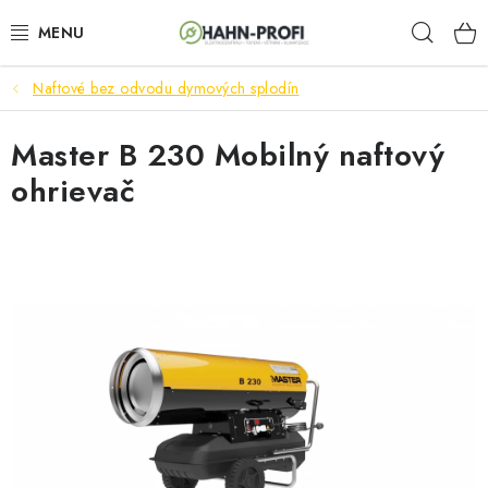
Prejsť
Hľad
na
obsah
Naftové bez odvodu dymových splodín
ELEKTROCENTRÁLY
Master B 230 Mobilný naftový
ZAHRADNÍ TECHNIKA
ohrievač
STAVEBNÁ TECHNIKA
AKUMULÁTOROVÉ NÁRADIE
ODVLHČOVAČE A VENTILÁTORY
OHRIEVAČE
KLIMATIZÁCIA