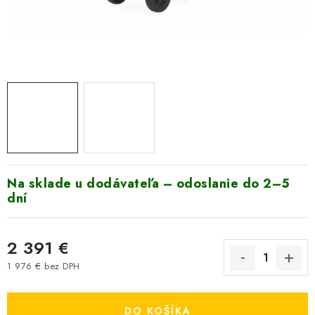
VYHRIEVANIE
OUTLET
ELEKTRICKÉ KRBY
VRÁTENIE TOVARU A REKLAMÁCIE
BLOG
Na sklade u dodávateľa – odoslanie do 2–5
REFERENCIE
dní
KONTAKTY
2 391 €
Obchodné podmienky
Zásady ochrany osobných údajov
1 976 € bez DPH
Jednotková cena:
Ceny přepravy
Kontakty
DO KOŠÍKA