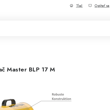
Tlač
Opýtať sa
ač Master BLP 17 M