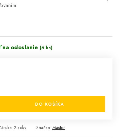
ľovaním
ď na odoslanie
(6 ks)
DO KOŠÍKA
Záruka
:
2 roky
Značka:
Master