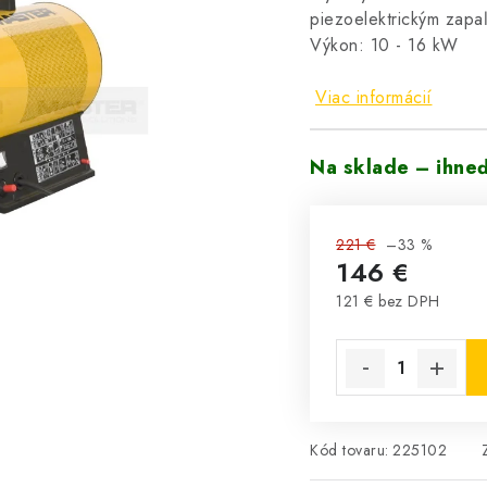
piezoelektrickým zapa
Výkon: 10 - 16 kW
Viac informácií
Na sklade – ihne
221 €
–33 %
146 €
121 € bez DPH
Jednotková cena:
Kód tovaru:
225102