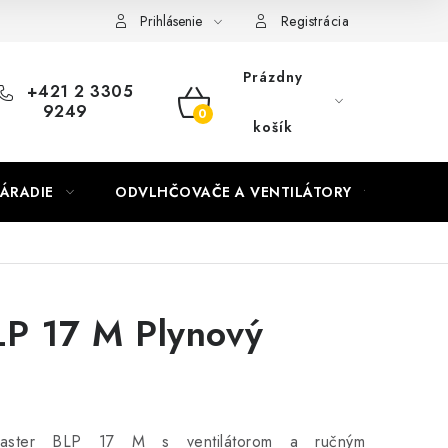
Prihlásenie
Registrácia
Prázdny
+421 2 3305
9249
NÁKUPNÝ
košík
KOŠÍK
ÁRADIE
ODVLHČOVAČE A VENTILÁTORY
OHR
LP 17 M Plynový
Master BLP 17 M s ventilátorom a ručným