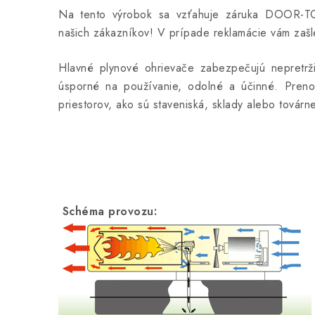
Na tento výrobok sa vzťahuje záruka DOOR-TO
našich zákazníkov! V prípade reklamácie vám zaš
Hlavné plynové ohrievače zabezpečujú nepretrž
úsporné na používanie, odolné a účinné. Pren
priestorov, ako sú staveniská, sklady alebo továrne
Schéma provozu: