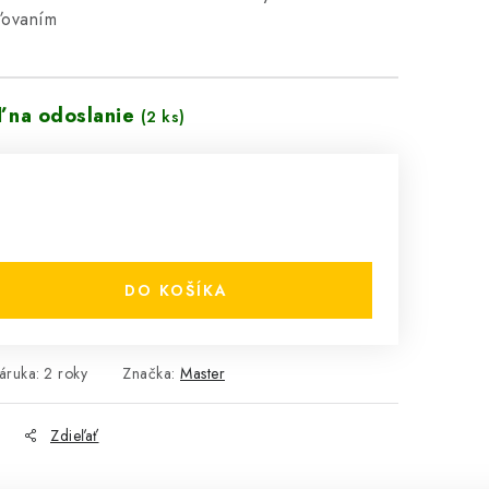
ľovaním
ď na odoslanie
(2 ks)
DO KOŠÍKA
áruka
:
2 roky
Značka:
Master
Zdieľať