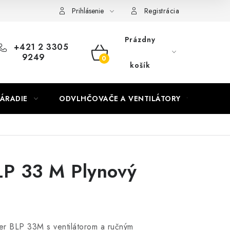
Prihlásenie
Registrácia
Prázdny
+421 2 3305
9249
NÁKUPNÝ
košík
KOŠÍK
ÁRADIE
ODVLHČOVAČE A VENTILÁTORY
OHR
LP 33 M Plynový
er BLP 33M s ventilátorom a ručným