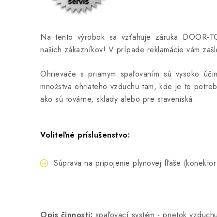
Na tento výrobok sa vzťahuje záruka DOOR-TO
našich zákazníkov! V prípade reklamácie vám zaš
Ohrievače s priamym spaľovaním sú vysoko účin
množstva ohriateho vzduchu tam, kde je to potreb
ako sú továrne, sklady alebo pre staveniská.
Voliteľné príslušenstvo
:
Súprava na pripojenie plynovej fľaše (konektor
Opis činnosti:
spaľovací systém - prietok vzduch