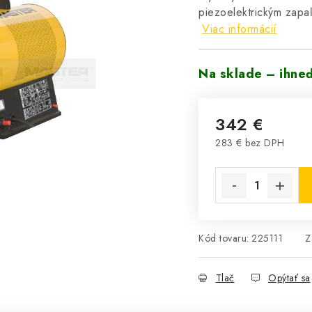
piezoelektrickým zapa
Viac informácií
Na sklade – ihne
342 €
283 € bez DPH
Jednotková cena:
Kód tovaru:
225111
Z
Tlač
Opýtať sa