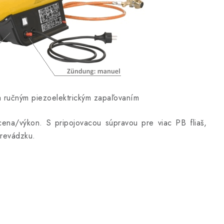
a ručným piezoelektrickým zapaľovaním
na/výkon. S pripojovacou súpravou pre viac PB fliaš,
prevádzku.