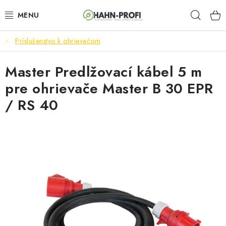
Prejsť
Hľad
na
obsah
Príslušenstvo k ohrievačom
ELEKTROCENTRÁLY
Master Predlžovací kábel 5 m
ZAHRADNÍ TECHNIKA
pre ohrievače Master B 30 EPR
STAVEBNÁ TECHNIKA
/ RS 40
AKUMULÁTOROVÉ NÁRADIE
ODVLHČOVAČE A VENTILÁTORY
OHRIEVAČE
KLIMATIZÁCIA