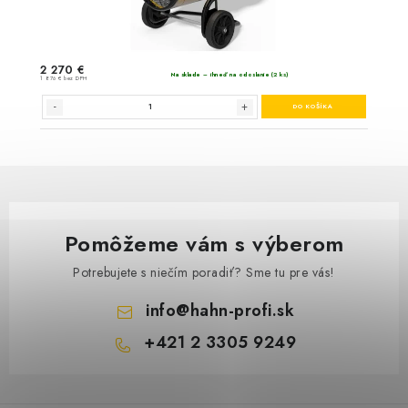
Pomôžeme vám s výberom
Potrebujete s niečím poradiť? Sme tu pre vás!
info
@
hahn-profi.sk
+421 2 3305 9249
Z