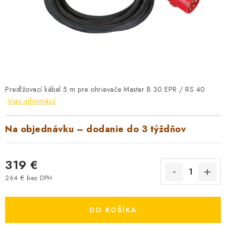
VYHRIEVANIE
OUTLET
ELEKTRICKÉ KRBY
VRÁTENIE TOVARU A REKLAMÁCIE
Predlžovací kábel 5 m pre ohrievače Master B 30 EPR / RS 40
Viac informácií
BLOG
Na objednávku – dodanie do 3 týždňov
REFERENCIE
KONTAKTY
319 €
264 € bez DPH
Obchodné podmienky
Zásady ochrany osobných údajov
Jednotková cena:
Ceny přepravy
Kontakty
DO KOŠÍKA