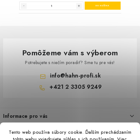
Pomôžeme vám s výberom
Potrebujete s niečím poradiť? Sme tu pre vás!
info
@
hahn-profi.sk
+421 2 3305 9249
Z
á
Informace pro vás
p
ä
Obchodné podmienky
Tento web používa súbory cookie. Ďalším prechádzaním
t
Zásady ochrany osobných údajov
tohto webu vyjadrujete súhlas s ich používaním.
Viac