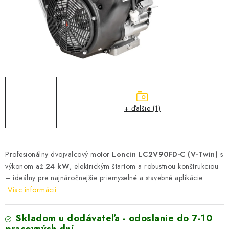
VYHRIEVANIE
OUTLET
ELEKTRICKÉ KRBY
VRÁTENIE TOVARU A REKLAMÁCIE
BLOG
+ ďalšie (1)
REFERENCIE
Profesionálny dvojvalcový motor
Loncin LC2V90FD-C (V-Twin)
s
KONTAKTY
výkonom až
24 kW
, elektrickým štartom a robustnou konštrukciou
– ideálny pre najnáročnejšie priemyselné a stavebné aplikácie.
Obchodné podmienky
Zásady ochrany osobných údajov
Viac informácií
Ceny přepravy
Kontakty
Skladom u dodávateľa - odoslanie do 7-10