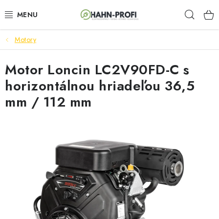
Prejsť
Hľad
na
obsah
Motory
ELEKTROCENTRÁLY
Motor Loncin LC2V90FD-C s
ZAHRADNÍ TECHNIKA
horizontálnou hriadeľou 36,5
STAVEBNÁ TECHNIKA
mm / 112 mm
AKUMULÁTOROVÉ NÁRADIE
ODVLHČOVAČE A VENTILÁTORY
OHRIEVAČE
KLIMATIZÁCIA