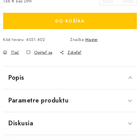
168 € bez DPH
Jednotková cena:
DO KOŠÍKA
Kód tovaru:
4031.402
Značka:
Master
Tlač
Opýtať sa
Zdieľať
Popis
Parametre produktu
Diskusia