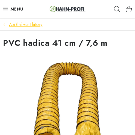
Prejsť
Hľad
na
obsah
Axiální ventilátory
ELEKTROCENTRÁLY
PVC hadica 41 cm / 7,6 m
ZAHRADNÍ TECHNIKA
STAVEBNÁ TECHNIKA
AKUMULÁTOROVÉ NÁRADIE
ODVLHČOVAČE A VENTILÁTORY
OHRIEVAČE
KLIMATIZÁCIA