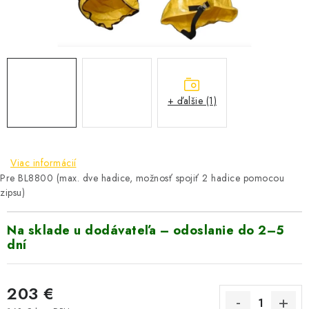
VYHRIEVANIE
OUTLET
ELEKTRICKÉ KRBY
+ ďalšie (1)
VRÁTENIE TOVARU A REKLAMÁCIE
BLOG
Viac informácií
Pre BL8800 (max. dve hadice, možnosť spojiť 2 hadice pomocou
REFERENCIE
zipsu)
KONTAKTY
Na sklade u dodávateľa – odoslanie do 2–5
dní
Obchodné podmienky
Zásady ochrany osobných údajov
Ceny přepravy
Kontakty
203 €