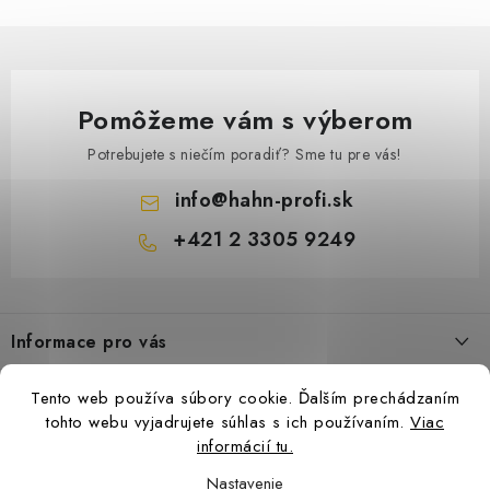
Pomôžeme vám s výberom
Potrebujete s niečím poradiť? Sme tu pre vás!
info
@
hahn-profi.sk
+421 2 3305 9249
Z
á
Informace pro vás
p
ä
Obchodné podmienky
Tento web používa súbory cookie. Ďalším prechádzaním
t
Zásady ochrany osobných údajov
tohto webu vyjadrujete súhlas s ich používaním.
Viac
i
informácií tu.
Ceny přepravy
e
Nastavenie
Kontakty