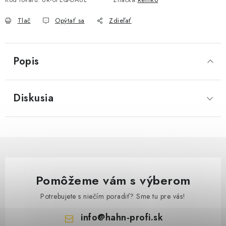
Tlač
Opýtať sa
Zdieľať
Popis
Diskusia
Pomôžeme vám s výberom
Potrebujete s niečím poradiť? Sme tu pre vás!
info
@
hahn-profi.sk