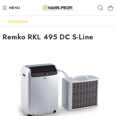
Prejsť
Hľad
na
obsah
Klimatizácia
ELEKTROCENTRÁLY
Remko RKL 495 DC S-Line
ZAHRADNÍ TECHNIKA
STAVEBNÁ TECHNIKA
AKUMULÁTOROVÉ NÁRADIE
ODVLHČOVAČE A VENTILÁTORY
OHRIEVAČE
KLIMATIZÁCIA