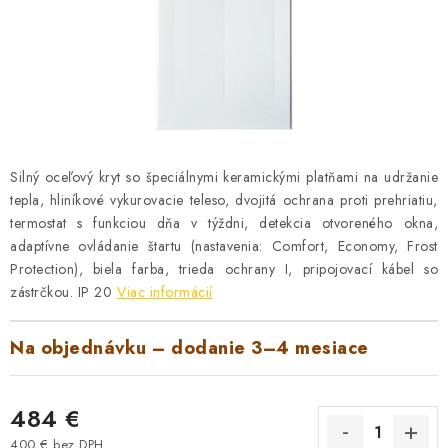
VYHRIEVANIE
OUTLET
ELEKTRICKÉ KRBY
VRÁTENIE TOVARU A REKLAMÁCIE
Silný oceľový kryt so špeciálnymi keramickými platňami na udržanie
tepla, hliníkové vykurovacie teleso, dvojitá ochrana proti prehriatiu,
BLOG
termostat s funkciou dňa v týždni, detekcia otvoreného okna,
adaptívne ovládanie štartu (nastavenia: Comfort, Economy, Frost
REFERENCIE
Protection), biela farba, trieda ochrany I, pripojovací kábel so
zástrčkou. IP 20
Viac informácií
KONTAKTY
Na objednávku – dodanie 3–4 mesiace
Obchodné podmienky
Zásady ochrany osobných údajov
Ceny přepravy
Kontakty
484 €
400 € bez DPH