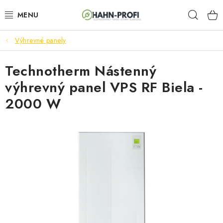
Prejsť
Hľad
na
obsah
Výhrevné panely
ELEKTROCENTRÁLY
Technotherm Nástenný
ZAHRADNÍ TECHNIKA
výhrevný panel VPS RF Biela -
STAVEBNÁ TECHNIKA
2000 W
AKUMULÁTOROVÉ NÁRADIE
ODVLHČOVAČE A VENTILÁTORY
OHRIEVAČE
KLIMATIZÁCIA