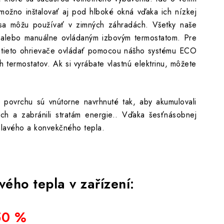
možno inštalovať aj pod hlboké okná vďaka ich nízkej
sa môžu používať v zimných záhradách. Všetky naše
alebo manuálne ovládaným izbovým termostatom. Pre
 objednávku – dodanie 3–4 mesiace
é tieto ohrievače ovládať pomocou nášho systému ECO
ch termostatov. Ak si vyrábate vlastnú elektrinu, môžete
DO KOŠÍKA
povrchu sú vnútorne navrhnuté tak, aby akumulovali
ch a zabránili stratám energie.. Vďaka šesťnásobnej
álavého a konvekčného tepla.
ého tepla v zařízení:
50 %