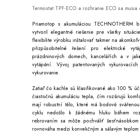
Termostat TPF-ECO a rozhranie ECO sa musia o
Priamotop s akumuláciou TECHNOTHERM bol n
vytvoril elegantné riešenie pre všetky situá
flexibilite výrobku inštalovať takmer na akomkoľ
přizpůsobitelné řešení pro elektrické vy
prázdninových domech, kancelářích a v jaké
vytápění. Vývoj patentovaných vykurovací
vykurovanie.
Zatiaľ čo kachle sú klasifikované ako 100 % úč
čiastočnú akumuláciu tepla, čím rozširujú kom
mají robustní tělo, které má bodově svářeno
cyklu nedošlo k žádnému hluku během rozt
rebrovaním sa môže pochváliť šesťnásobkom 
rovnováha medzi konvekčným a sálavým teplom 