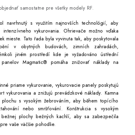
bjednať samostatne pre všetky modely RF.
avrhnutý s využitím najnovších technológií, aby
cie intenzívneho vykurovania. Ohrievače možno vďaka
vek mieste. Tato řada byla vyvinuta tak, aby poskytovala
tápění v obytných budovách, zimních zahradách,
mkoli jiném prostředí kde je vyžadováno ústřední
ch panelov Magmatic® pomáha znižovať náklady na
inné priame vykurovanie, vykurovacie panely poskytujú
fort vykurovania a znižujú prevádzkové náklady. Kamna
u plochu s vysokým žebrováním, aby během topícího
ahování nebo smršťování. Konštrukcia s vysokým
bežnej plochy bežných kachlí, aby sa zabezpečila
pre vaše väčšie pohodlie.