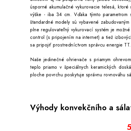
úsporné akumulačné vykurovacie telesá, ktoré 
výške - iba 34 cm. Vďaka týmto parametrom 
štandardné modely sú vybavené zabudovaným 
63 €
Na
plne regulovateľný vykurovací systém je možn
52 € bez DPH
control (s pripojením na internet) a tiež izbový
sa pripojiť prostredníctvom správcu energie TT.
Naše jedinečné ohrievače s priamym ohrevom 
teplo priamo v špeciálnych keramických doská
ploche povrchu poskytuje správnu rovnováhu s
Výhody konvekčního a sálav