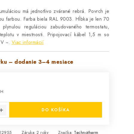
umuláciou má jednotlivo zvárané rebrá. Povrch je
vou farbou. Farba biela RAL 9003. Hĺbka je len 70
plynulou reguláciou zabudovaného termostatu,
 teplotu v miestnosti. Pripojovací kábel 1,5 m so
 V ~.
Viac informácií
ku – dodanie 3–4 mesiace
PH
cena:
DO KOŠÍKA
22955
Záruka
:
2 roky
Značka:
Technotherm