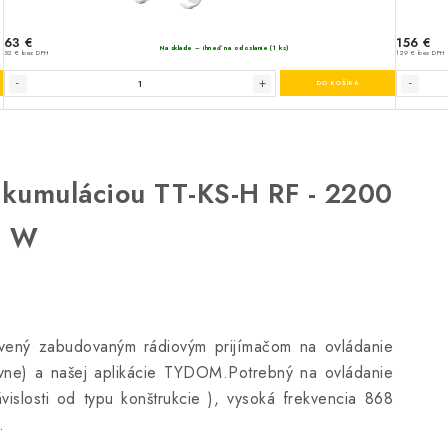
akumuláciou TT-KS-H RF - 2200
W
vený zabudovaným rádiovým prijímačom na ovládanie
ívne) a našej aplikácie TYDOM.Potrebný na ovládanie
islosti od typu konštrukcie ), vysoká frekvencia 868
.