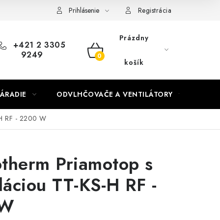
Prihlásenie
Registrácia
Prázdny
+421 2 3305
9249
NÁKUPNÝ
košík
KOŠÍK
ÁRADIE
ODVLHČOVAČE A VENTILÁTORY
OHR
-H RF - 2200 W
therm Priamotop s
áciou TT-KS-H RF -
 W