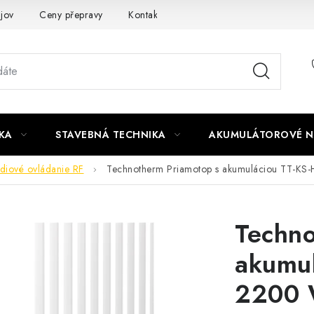
jov
Ceny přepravy
Kontakty
KA
STAVEBNÁ TECHNIKA
AKUMULÁTOROVÉ N
diové ovládanie RF
Technotherm Priamotop s akumuláciou TT-KS
Techno
akumul
2200