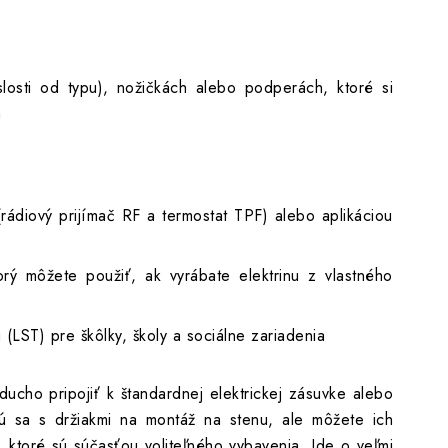
 pre priamotopy s akumuláciou TT-KS
losti od typu), nožičkách alebo podperách, ktoré si
a
rádiový prijímač RF a termostat TPF) alebo aplikáciou
 môžete použiť, ak vyrábate elektrinu z vlastného
(LST) pre škôlky, školy a sociálne zariadenia
ucho pripojiť k štandardnej elektrickej zásuvke alebo
jú sa s držiakmi na montáž na stenu, ale môžete ich
, ktoré sú súčasťou voliteľného vybavenia. Ide o veľmi