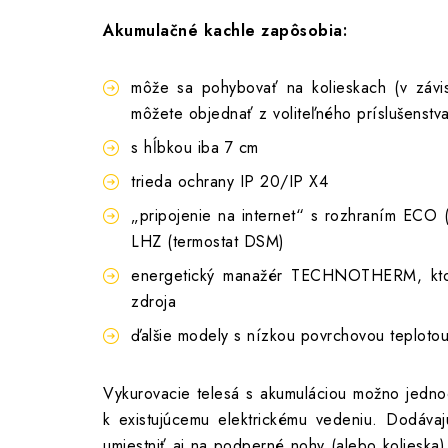
Akumulačné kachle zapôsobia:
Technotherm Kolieska
môže sa pohybovať na kolieskach (v závis
môžete objednať z voliteľného príslušenstv
s hĺbkou iba 7 cm
trieda ochrany IP 20/IP X4
„pripojenie na internet“ s rozhraním ECO (
LHZ (termostat DSM)
energetický manažér TECHNOTHERM, ktorý
zdroja
ďalšie modely s nízkou povrchovou teplotou 
Vykurovacie telesá s akumuláciou možno jednod
k existujúcemu elektrickému vedeniu. Dodáva
umiestniť aj na podperné nohy (alebo kolieska)