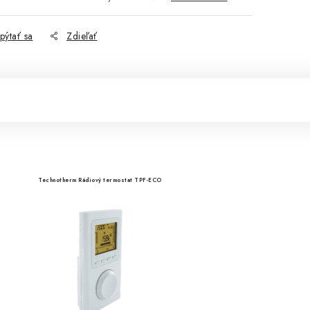
pýtať sa
Zdieľať