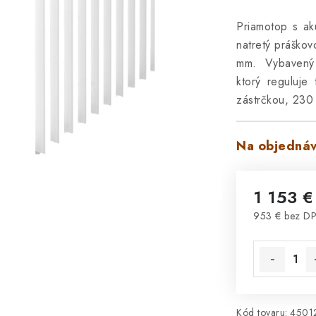
Priamotop s ak
natretý práško
mm. Vybavený 
ktorý reguluje
zástrčkou, 230
Na objednáv
1 153 €
953 € bez D
Jednotková 
Kód tovaru:
4501