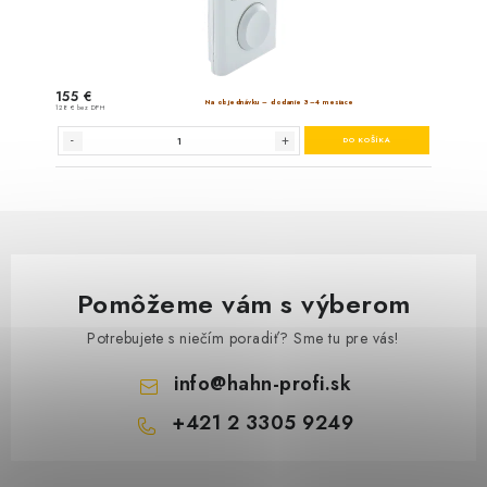
Pomôžeme vám s výberom
Potrebujete s niečím poradiť? Sme tu pre vás!
info
@
hahn-profi.sk
+421 2 3305 9249
Z