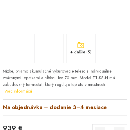
VYHRIEVANIE
OUTLET
ELEKTRICKÉ KRBY
VRÁTENIE TOVARU A REKLAMÁCIE
+ ďalšie (5)
BLOG
Nízke, priamo akumulačné vykurovacie teleso s individuálne
REFERENCIE
zváranými lopatkami a hĺbkou len 70 mm. Model TT-KS-N má
zabudovaný termostat, ktorý reguluje teplotu v miestnosti.
KONTAKTY
Viac informácií
Na objednávku – dodanie 3–4 mesiace
Obchodné podmienky
Zásady ochrany osobných údajov
Ceny přepravy
Kontakty
939 €