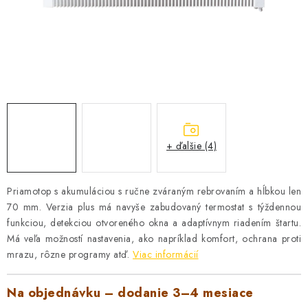
VYHRIEVANIE
OUTLET
ELEKTRICKÉ KRBY
VRÁTENIE TOVARU A REKLAMÁCIE
BLOG
+ ďalšie (4)
REFERENCIE
Priamotop s akumuláciou s ručne zváraným rebrovaním a hĺbkou len
70 mm. Verzia plus má navyše zabudovaný termostat s týždennou
KONTAKTY
funkciou, detekciou otvoreného okna a adaptívnym riadením štartu.
Má veľa možností nastavenia, ako napríklad komfort, ochrana proti
mrazu, rôzne programy atď.
Obchodné podmienky
Zásady ochrany osobných údajov
Viac informácií
Ceny přepravy
Kontakty
Na objednávku – dodanie 3–4 mesiace