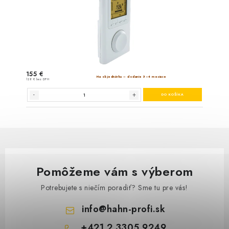
Pomôžeme vám s výberom
Potrebujete s niečím poradiť? Sme tu pre vás!
info
@
hahn-profi.sk
+421 2 3305 9249