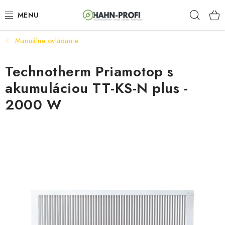
Prejsť
Hľad
na
obsah
Manuálne ovládanie
ELEKTROCENTRÁLY
Technotherm Priamotop s
ZAHRADNÍ TECHNIKA
akumuláciou TT-KS-N plus -
STAVEBNÁ TECHNIKA
2000 W
AKUMULÁTOROVÉ NÁRADIE
ODVLHČOVAČE A VENTILÁTORY
OHRIEVAČE
KLIMATIZÁCIA