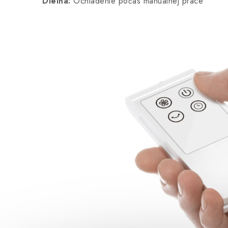
Dielňa:
Ochladenie počas manuálnej práce