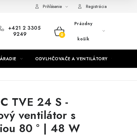
Prihlásenie
Registrácia
Prázdny
+421 2 3305
9249
NÁKUPNÝ
košík
KOŠÍK
ÁRADIE
ODVLHČOVAČE A VENTILÁTORY
OHR
C TVE 24 S -
ový ventilátor s
ciou 80 ° | 48 W