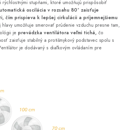
i rýchlostnými stupňami, ktoré umožňujú prispôsobiť
utomatická oscilácia v rozsahu 80° zaisťuje
 čím prispieva k lepšej cirkulácii a príjemnejšiemu
vej hlavy umožňuje smerovať prúdenie vzduchu presne tam,
ológii je
prevádzka ventilátora veľmi tichá,
čo
sť zaisťuje stabilný a protišmykový podstavec spolu s
entilátor je dodávaný s diaľkovým ovládaním pre