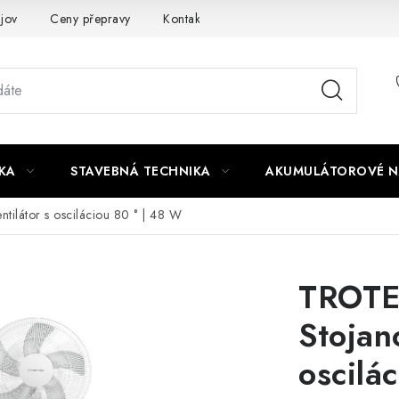
jov
Ceny přepravy
Kontakty
KA
STAVEBNÁ TECHNIKA
AKUMULÁTOROVÉ N
tilátor s osciláciou 80 ° | 48 W
TROTE
Stojan
oscilá