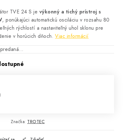
látor TVE 24 S je
výkonný a tichý prístroj s
W
, ponúkajúci automatickú osciláciu v rozsahu 80
eľných rýchlostí a nastaviteľný uhol sklonu pre
ženie v horúcich dňoch.
Viac informácií
vypredaná…
dostupné
H
cena:
1
Značka:
TROTEC
pýtať sa
Zdieľať