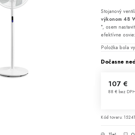
Stojanový venti
výkonom 48 
°, osem nastavit
efektívne osvie
Položka bola 
Dočasne ne
107 €
88 € bez DP
Jednotková 
Kód tovaru:
1524
Tlač
O