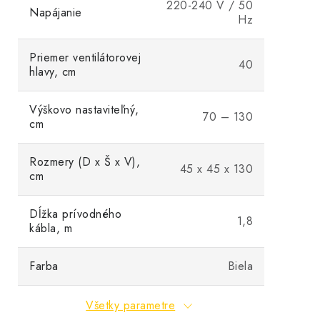
220-240 V / 50
Napájanie
Hz
Priemer ventilátorovej
40
hlavy, cm
Výškovo nastaviteľný,
70 – 130
cm
Rozmery (D x Š x V),
45 x 45 x 130
cm
Dĺžka prívodného
1,8
kábla, m
Farba
Biela
Všetky parametre