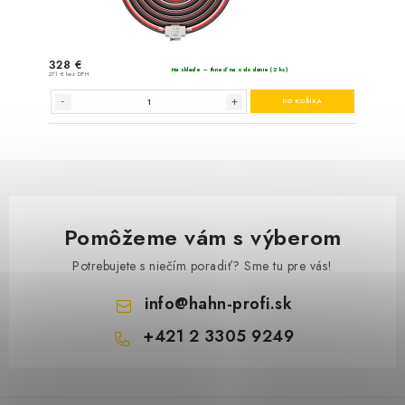
Pomôžeme vám s výberom
Potrebujete s niečím poradiť? Sme tu pre vás!
info
@
hahn-profi.sk
+421 2 3305 9249
Z
á