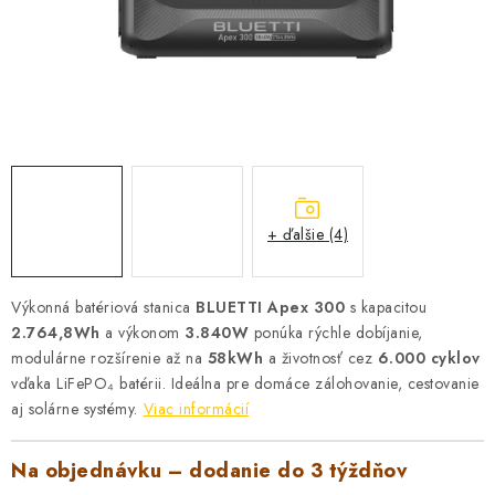
VYHRIEVANIE
OUTLET
ELEKTRICKÉ KRBY
VRÁTENIE TOVARU A REKLAMÁCIE
BLOG
+ ďalšie (4)
REFERENCIE
Výkonná batériová stanica
BLUETTI Apex 300
s kapacitou
2.764,8Wh
a výkonom
3.840W
ponúka rýchle dobíjanie,
KONTAKTY
modulárne rozšírenie až na
58kWh
a životnosť cez
6.000 cyklov
vďaka LiFePO₄ batérii. Ideálna pre domáce zálohovanie, cestovanie
aj solárne systémy.
Obchodné podmienky
Viac informácií
Zásady ochrany osobných údajov
Ceny přepravy
Kontakty
Na objednávku – dodanie do 3 týždňov