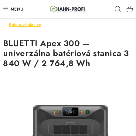
Prejsť
Hľad
na
obsah
Bateriové stanice
ELEKTROCENTRÁLY
BLUETTI Apex 300 –
ZAHRADNÍ TECHNIKA
univerzálna batériová stanica 3
STAVEBNÁ TECHNIKA
840 W / 2 764,8 Wh
AKUMULÁTOROVÉ NÁRADIE
ODVLHČOVAČE A VENTILÁTORY
OHRIEVAČE
KLIMATIZÁCIA