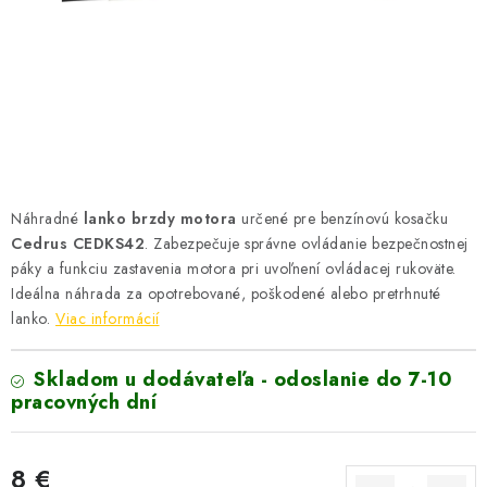
VYHRIEVANIE
OUTLET
ELEKTRICKÉ KRBY
VRÁTENIE TOVARU A REKLAMÁCIE
Náhradné
lanko brzdy motora
určené pre benzínovú kosačku
BLOG
Cedrus CEDKS42
. Zabezpečuje správne ovládanie bezpečnostnej
páky a funkciu zastavenia motora pri uvoľnení ovládacej rukoväte.
REFERENCIE
Ideálna náhrada za opotrebované, poškodené alebo pretrhnuté
lanko.
Viac informácií
KONTAKTY
Skladom u dodávateľa - odoslanie do 7-10
pracovných dní
Obchodné podmienky
Zásady ochrany osobných údajov
Ceny přepravy
Kontakty
8 €