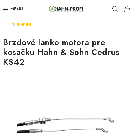
Prejsť
Hľad
na
obsah
Příslušenství
ELEKTROCENTRÁLY
Brzdové lanko motora pre
ZAHRADNÍ TECHNIKA
kosačku Hahn & Sohn Cedrus
STAVEBNÁ TECHNIKA
KS42
AKUMULÁTOROVÉ NÁRADIE
ODVLHČOVAČE A VENTILÁTORY
OHRIEVAČE
KLIMATIZÁCIA