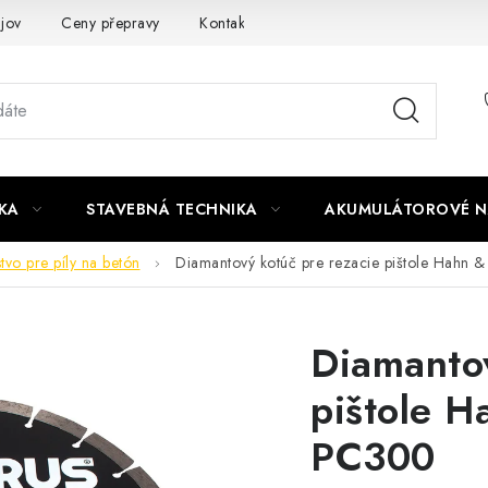
jov
Ceny přepravy
Kontakty
KA
STAVEBNÁ TECHNIKA
AKUMULÁTOROVÉ N
stvo pre píly na betón
Diamantový kotúč pre rezacie pištole Hahn
Diamantov
pištole 
PC300