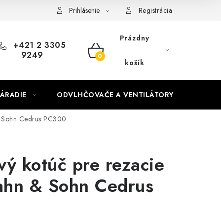
Prihlásenie
Registrácia
Prázdny
+421 2 3305
9249
NÁKUPNÝ
košík
KOŠÍK
ÁRADIE
ODVLHČOVAČE A VENTILÁTORY
OHR
 & Sohn Cedrus PC300
ý kotúč pre rezacie
Hahn & Sohn Cedrus