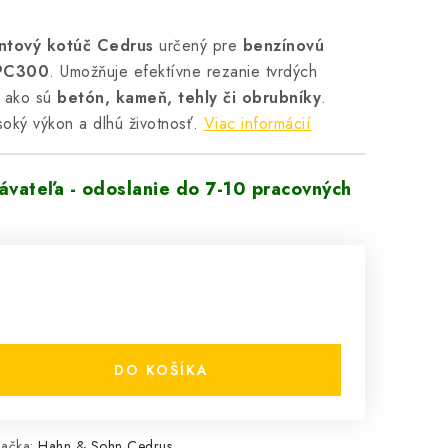
ntový kotúč Cedrus
určený pre
benzínovú
DPC300
. Umožňuje efektívne rezanie tvrdých
, ako sú
betón, kameň, tehly či obrubníky
.
oký výkon a dlhú životnosť.
Viac informácií
vateľa - odoslanie do 7-10 pracovných
DO KOŠÍKA
načka:
Hahn & Sohn Cedrus