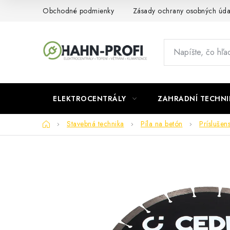
Prejsť
Obchodné podmienky
Zásady ochrany osobných úda
na
obsah
ELEKTROCENTRÁLY
ZAHRADNÍ TECHNI
Domov
Stavebná technika
Píla na betón
Príslušen