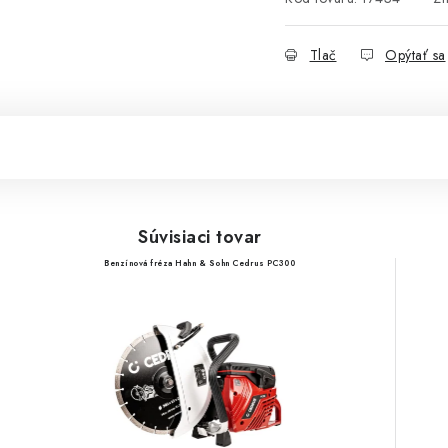
Tlač
Opýtať sa
Súvisiaci tovar