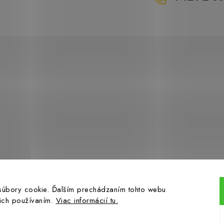
súbory cookie. Ďalším prechádzaním tohto webu
 ich používaním.
Viac informácií tu.
opyright 2026
Hahn-Profi.sk
. Všetky práva vyhradené.
Upraviť nastavenie cooki