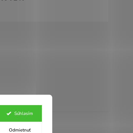
Súhlasím
es
Odmietnuť