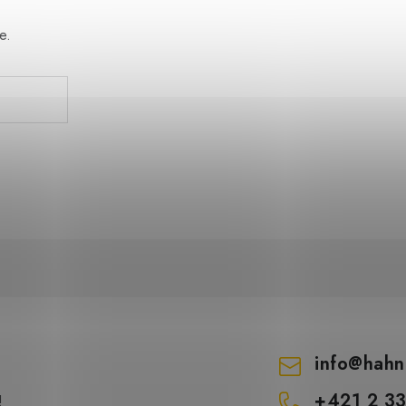
e.
info
@
hahn
+421 2 3
!