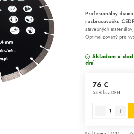
Profesionálny diama
rozbrusovačku CE
stavebných materiálov
Optimalizovaný pre vys
Skladom u dodá
dní
76 €
63 € bez DPH
Jednotková cena:
Kód tovaru:
17434
Z