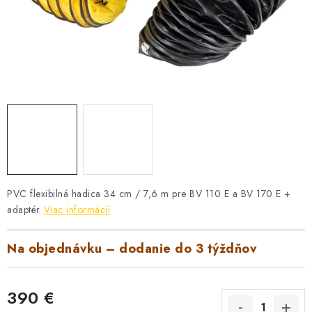
VYHRIEVANIE
OUTLET
ELEKTRICKÉ KRBY
VRÁTENIE TOVARU A REKLAMÁCIE
BLOG
REFERENCIE
PVC flexibilná hadica 34 cm / 7,6 m pre BV 110 E a BV 170 E +
adaptér
Viac informácií
KONTAKTY
Na objednávku – dodanie do 3 týždňov
Obchodné podmienky
Zásady ochrany osobných údajov
Ceny přepravy
Kontakty
390 €