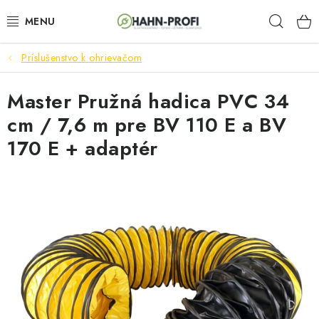
Prejsť
Hľad
na
obsah
Príslušenstvo k ohrievačom
ELEKTROCENTRÁLY
Master Pružná hadica PVC 34
ZAHRADNÍ TECHNIKA
cm / 7,6 m pre BV 110 E a BV
STAVEBNÁ TECHNIKA
170 E + adaptér
AKUMULÁTOROVÉ NÁRADIE
ODVLHČOVAČE A VENTILÁTORY
OHRIEVAČE
KLIMATIZÁCIA