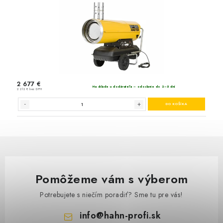
Pomôžeme vám s výberom
Potrebujete s niečím poradiť? Sme tu pre vás!
info
@
hahn-profi.sk