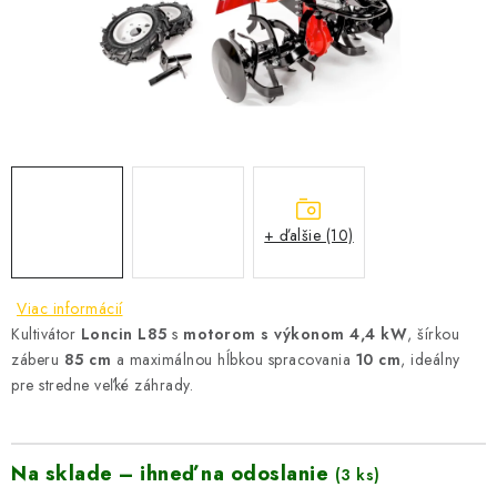
VYHRIEVANIE
OUTLET
ELEKTRICKÉ KRBY
VRÁTENIE TOVARU A REKLAMÁCIE
BLOG
+ ďalšie (10)
REFERENCIE
Viac informácií
Kultivátor
Loncin L85
s
motorom s výkonom 4,4 kW
, šírkou
KONTAKTY
záberu
85 cm
a maximálnou hĺbkou spracovania
10 cm
, ideálny
pre stredne veľké záhrady.
Obchodné podmienky
Zásady ochrany osobných údajov
Ceny přepravy
Kontakty
Na sklade – ihneď na odoslanie
(3 ks)