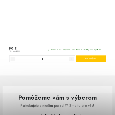
Pomôžeme vám s výberom
Spojka prídavných zariadení Hahn & Sohn Cedrus 
Potrebujete s niečím poradiť? Sme tu pre vás!