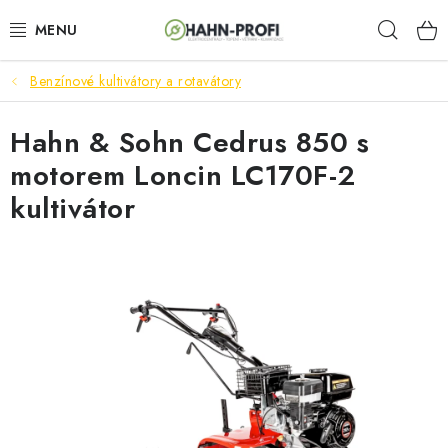
Prejsť
Hľad
na
obsah
Benzínové kultivátory a rotavátory
ELEKTROCENTRÁLY
Hahn & Sohn Cedrus 850 s
ZAHRADNÍ TECHNIKA
motorem Loncin LC170F-2
STAVEBNÁ TECHNIKA
kultivátor
AKUMULÁTOROVÉ NÁRADIE
ODVLHČOVAČE A VENTILÁTORY
OHRIEVAČE
KLIMATIZÁCIA