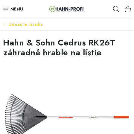
Prejsť
Hľad
na
obsah
Záhradné náradie
ELEKTROCENTRÁLY
Hahn & Sohn Cedrus RK26T
ZAHRADNÍ TECHNIKA
záhradné hrable na lístie
STAVEBNÁ TECHNIKA
AKUMULÁTOROVÉ NÁRADIE
ODVLHČOVAČE A VENTILÁTORY
OHRIEVAČE
KLIMATIZÁCIA