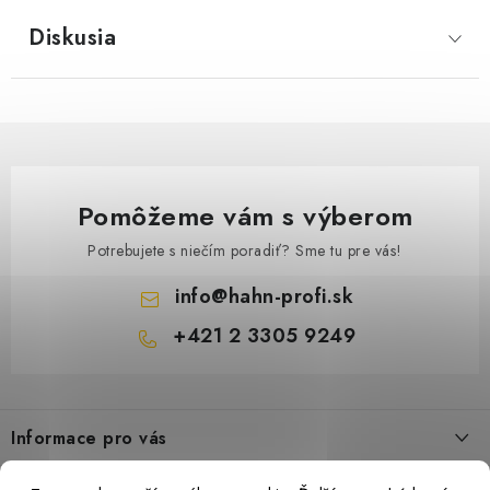
Diskusia
Pomôžeme vám s výberom
Potrebujete s niečím poradiť? Sme tu pre vás!
info
@
hahn-profi.sk
+421 2 3305 9249
Z
á
Informace pro vás
p
ä
Obchodné podmienky