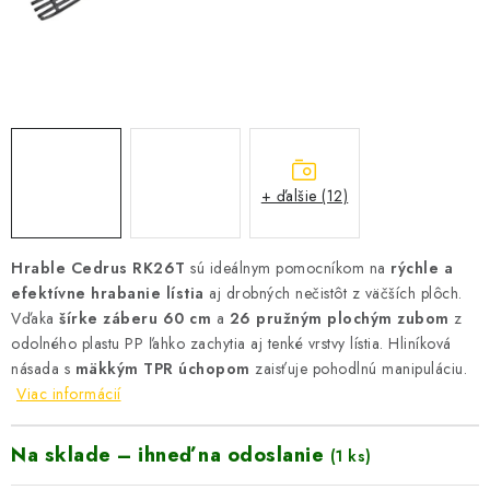
VYHRIEVANIE
OUTLET
ELEKTRICKÉ KRBY
VRÁTENIE TOVARU A REKLAMÁCIE
+ ďalšie (12)
BLOG
Hrable Cedrus RK26T
sú ideálnym pomocníkom na
rýchle a
REFERENCIE
efektívne hrabanie lístia
aj drobných nečistôt z väčších plôch.
Vďaka
šírke záberu 60 cm
a
26 pružným plochým zubom
z
KONTAKTY
odolného plastu PP ľahko zachytia aj tenké vrstvy lístia. Hliníková
násada s
mäkkým TPR úchopom
zaisťuje pohodlnú manipuláciu.
Viac informácií
Obchodné podmienky
Zásady ochrany osobných údajov
Ceny přepravy
Kontakty
Na sklade – ihneď na odoslanie
(1 ks)