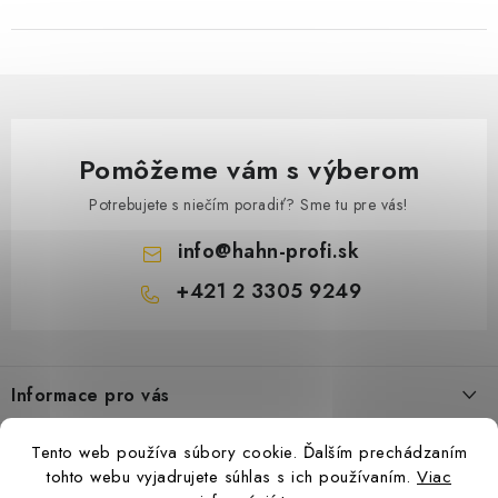
Pomôžeme vám s výberom
Potrebujete s niečím poradiť? Sme tu pre vás!
info
@
hahn-profi.sk
+421 2 3305 9249
Z
á
Informace pro vás
p
ä
Obchodné podmienky
Tento web používa súbory cookie. Ďalším prechádzaním
t
Zásady ochrany osobných údajov
tohto webu vyjadrujete súhlas s ich používaním.
Viac