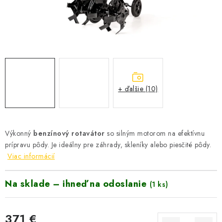
VYHRIEVANIE
OUTLET
ELEKTRICKÉ KRBY
VRÁTENIE TOVARU A REKLAMÁCIE
+ ďalšie (10)
BLOG
REFERENCIE
Výkonný
benzínový rotavátor
so silným motorom na efektívnu
prípravu pôdy. Je ideálny pre záhrady, skleníky alebo piesčité pôdy.
KONTAKTY
Viac informácií
Na sklade – ihneď na odoslanie
Obchodné podmienky
Zásady ochrany osobných údajov
(1 ks)
Ceny přepravy
Kontakty
371 €