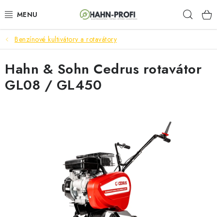
Prejsť
Hľad
na
obsah
Benzínové kultivátory a rotavátory
ELEKTROCENTRÁLY
Hahn & Sohn Cedrus rotavátor
ZAHRADNÍ TECHNIKA
GL08 / GL450
STAVEBNÁ TECHNIKA
AKUMULÁTOROVÉ NÁRADIE
ODVLHČOVAČE A VENTILÁTORY
OHRIEVAČE
KLIMATIZÁCIA