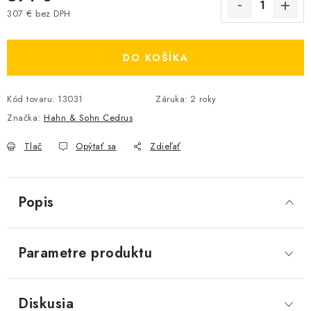
307 € bez DPH
Jednotková cena:
DO KOŠÍKA
Kód tovaru:
13031
Záruka
:
2 roky
Značka:
Hahn & Sohn Cedrus
Tlač
Opýtať sa
Zdieľať
Popis
Parametre produktu
Diskusia