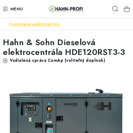
Prejsť
Hľad
na
obsah
Priemyselné elektrocentrály
ELEKTROCENTRÁLY
Hahn & Sohn Dieselová
ZAHRADNÍ TECHNIKA
elektrocentrála HDE120RST3-3
STAVEBNÁ TECHNIKA
Vzdialená správa ComAp (voliteľný doplnok)
AKUMULÁTOROVÉ NÁRADIE
ODVLHČOVAČE A VENTILÁTORY
OHRIEVAČE
KLIMATIZÁCIA