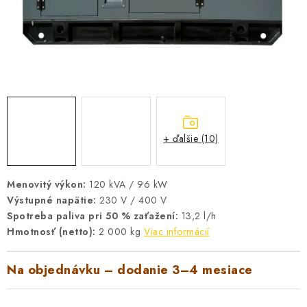
VYHRIEVANIE
OUTLET
ELEKTRICKÉ KRBY
VRÁTENIE TOVARU A REKLAMÁCIE
+ ďalšie (10)
BLOG
REFERENCIE
Menovitý výkon:
120 kVA / 96 kW
Výstupné napätie:
230 V / 400 V
KONTAKTY
Spotreba paliva pri 50 % zaťažení:
13,2 l/h
Hmotnosť (netto):
2 000 kg
Viac informácií
Obchodné podmienky
Zásady ochrany osobných údajov
Na objednávku – dodanie 3–4 mesiace
Ceny přepravy
Kontakty