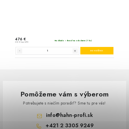
Venol motorov
Pomôžeme vám s výberom
Potrebujete s niečím poradiť? Sme tu pre vás!
info
@
hahn-profi.sk
+421 2 3305 9249