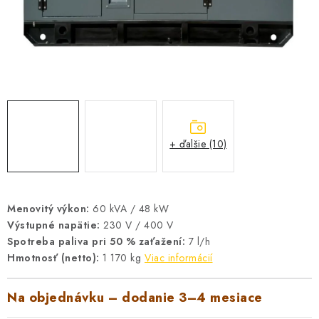
VYHRIEVANIE
OUTLET
ELEKTRICKÉ KRBY
VRÁTENIE TOVARU A REKLAMÁCIE
+ ďalšie (10)
BLOG
REFERENCIE
Menovitý výkon:
60 kVA / 48 kW
KONTAKTY
Výstupné napätie:
230 V / 400 V
Spotreba paliva pri 50 % zaťažení:
7 l/h
Hmotnosť (netto):
1 170 kg
Viac informácií
Obchodné podmienky
Zásady ochrany osobných údajov
Ceny přepravy
Kontakty
Na objednávku – dodanie 3–4 mesiace