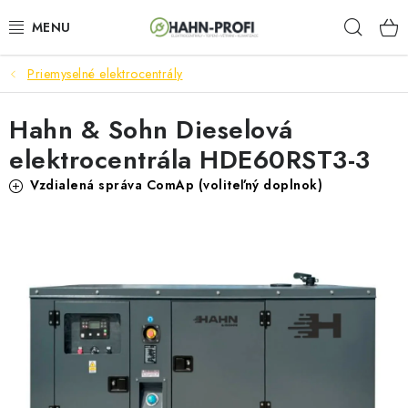
Prejsť
Hľad
na
obsah
Priemyselné elektrocentrály
ELEKTROCENTRÁLY
Hahn & Sohn Dieselová
ZAHRADNÍ TECHNIKA
elektrocentrála HDE60RST3-3
STAVEBNÁ TECHNIKA
Vzdialená správa ComAp (voliteľný doplnok)
AKUMULÁTOROVÉ NÁRADIE
ODVLHČOVAČE A VENTILÁTORY
OHRIEVAČE
KLIMATIZÁCIA