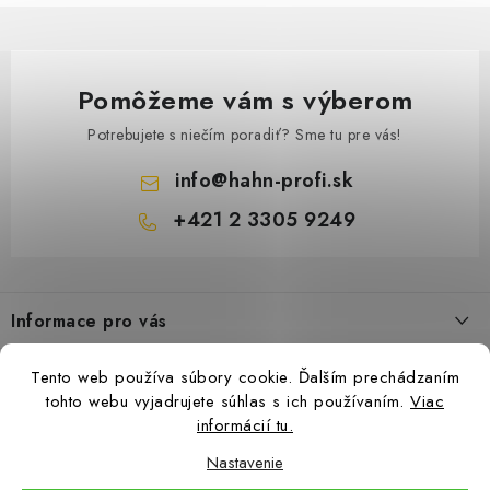
Pomôžeme vám s výberom
Potrebujete s niečím poradiť? Sme tu pre vás!
info
@
hahn-profi.sk
+421 2 3305 9249
Z
á
Informace pro vás
p
ä
Obchodné podmienky
Tento web používa súbory cookie. Ďalším prechádzaním
t
Zásady ochrany osobných údajov
tohto webu vyjadrujete súhlas s ich používaním.
Viac
i
informácií tu.
Ceny přepravy
e
Nastavenie
Kontakty