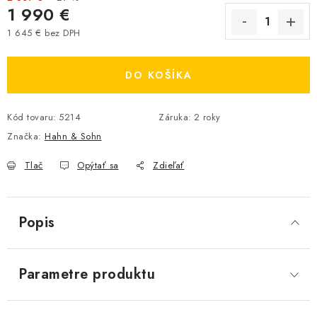
1 990 €
1 645 € bez DPH
Jednotková cena:
DO KOŠÍKA
Kód tovaru:
5214
Záruka
:
2 roky
Značka:
Hahn & Sohn
Tlač
Opýtať sa
Zdieľať
Popis
Parametre produktu