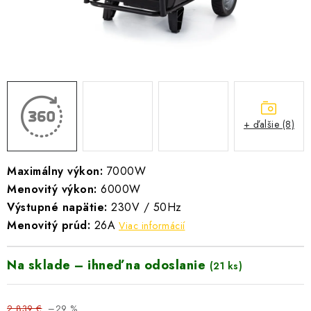
VYHRIEVANIE
OUTLET
ELEKTRICKÉ KRBY
VRÁTENIE TOVARU A REKLAMÁCIE
+ ďalšie (8)
BLOG
Maximálny výkon:
7000W
REFERENCIE
Menovitý výkon:
6000W
Výstupné napätie:
230V / 50Hz
KONTAKTY
Menovitý prúd:
26A
Viac informácií
Obchodné podmienky
Zásady ochrany osobných údajov
Na sklade – ihneď na odoslanie
(21 ks)
Ceny přepravy
Kontakty
2 839 €
–29 %