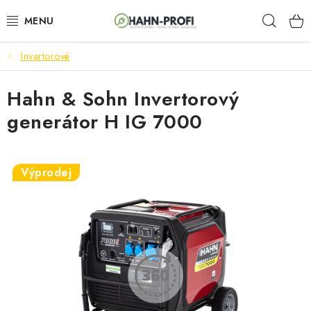
Prejsť
Hľad
na
obsah
Invertorové
ELEKTROCENTRÁLY
Hahn & Sohn Invertorový
ZAHRADNÍ TECHNIKA
generátor H IG 7000
STAVEBNÁ TECHNIKA
AKUMULÁTOROVÉ NÁRADIE
Výprodej
ODVLHČOVAČE A VENTILÁTORY
OHRIEVAČE
KLIMATIZÁCIA