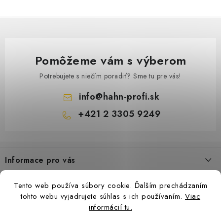
9 €
Pomôžeme vám s výberom
Na sklade
7 € bez DPH
Potrebujete s niečím poradiť? Sme tu pre vás!
info
@
hahn-profi.sk
+421 2 3305 9249
Venol motorov
Z
á
Informace pro vás
p
ä
Obchodné podmienky
Tento web používa súbory cookie. Ďalším prechádzaním
t
Zásady ochrany osobných údajov
tohto webu vyjadrujete súhlas s ich používaním.
Viac
i
informácií tu.
Ceny přepravy
e