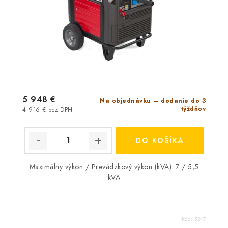
Momentáln
13 € bez DPH
Hahn & Sohn Mul
5 948 €
Na objednávku – dodanie do 3
týždňov
4 916 € bez DPH
DO KOŠÍKA
Maximálny výkon / Prevádzkový výkon (kVA): 7 / 5,5
kVA
Kód:
5247