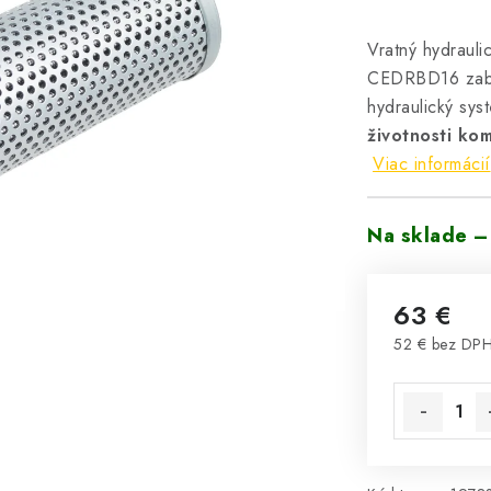
Vratný hydrauli
CEDRBD16 za
hydraulický sys
životnosti ko
Viac informácií
Na sklade –
63 €
52 € bez DP
Jednotková 