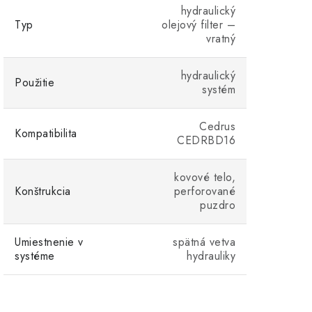
hydraulický
Typ
olejový filter –
vratný
hydraulický
Použitie
systém
Cedrus
Kompatibilita
CEDRBD16
kovové telo,
Konštrukcia
perforované
puzdro
Umiestnenie v
spätná vetva
systéme
hydrauliky