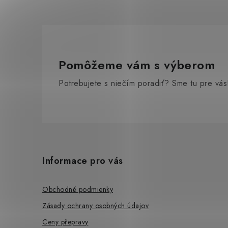
Pomôžeme vám s výberom
Potrebujete s niečím poradiť? Sme tu pre vás
Z
á
Informace pro vás
p
ä
Obchodné podmienky
t
Zásady ochrany osobných údajov
Ceny přepravy