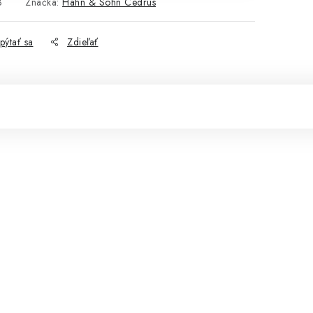
3
Značka:
Hahn & Sohn Cedrus
pýtať sa
Zdieľať