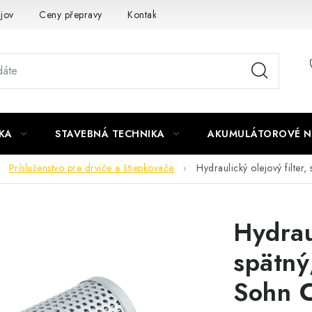
jov
Ceny přepravy
Kontakty
KA
STAVEBNÁ TECHNIKA
AKUMULÁTOROVÉ N
Príslušenstvo pre drviče a štiepkovače
Hydraulický olejový filte
Hydraul
spätný
Sohn 