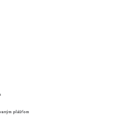
a
ovaným plášťom