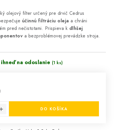
cký olejový filter určený pre drvič Cedrus
bezpečuje
účinnú filtráciu oleja
a chráni
tém pred nečistotami. Prispieva k
dlhšej
mponentov
a bezproblémovej prevádzke stroja.
 ihneď na odoslanie
(1 ks)
H
cena:
DO KOŠÍKA