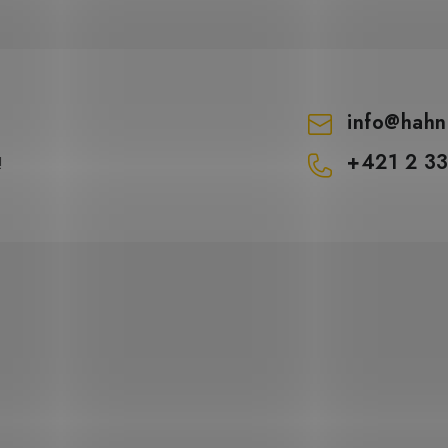
info
@
hahn
+421 2 3
!