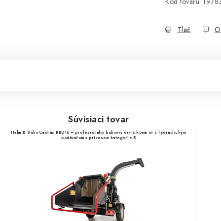
Kód tovaru:
1978
Tlač
O
Súvisiaci tovar