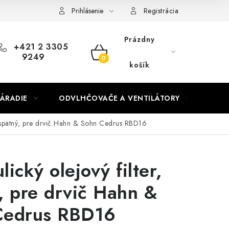
Prihlásenie
Registrácia
Prázdny
+421 2 3305
9249
NÁKUPNÝ
košík
KOŠÍK
ÁRADIE
ODVLHČOVAČE A VENTILÁTORY
OHR
r, spätný, pre drvič Hahn & Sohn Cedrus RBD16
ický olejový filter,
, pre drvič Hahn &
Cedrus RBD16