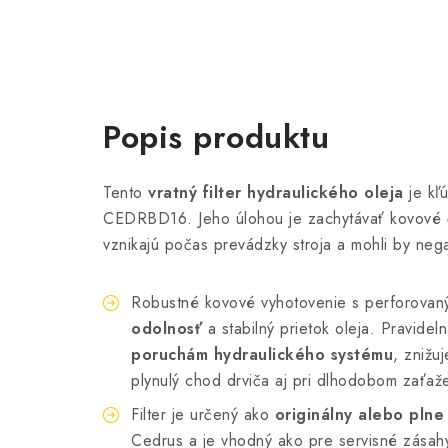
Popis produktu
Tento
vratný filter hydraulického oleja
je kľ
CEDRBD16. Jeho úlohou je zachytávať kovové čas
vznikajú počas prevádzky stroja a mohli by nega
Robustné kovové vyhotovenie s perforova
odolnosť
a stabilný prietok oleja. Pravide
poruchám hydraulického systému
, znižu
plynulý chod drviča aj pri dlhodobom zaťaž
Filter je určený ako
originálny alebo plne
Cedrus a je vhodný ako pre servisné zásahy