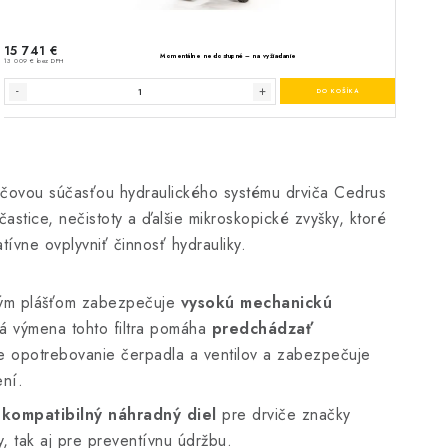
účovou súčasťou hydraulického systému drviča Cedrus
tice, nečistoty a ďalšie mikroskopické zvyšky, ktoré
tívne ovplyvniť činnosť hydrauliky.
ným plášťom zabezpečuje
vysokú mechanickú
lná výmena tohto filtra pomáha
predchádzať
je opotrebovanie čerpadla a ventilov a zabezpečuje
ení.
 kompatibilný náhradný diel
pre drviče značky
, tak aj pre preventívnu údržbu.