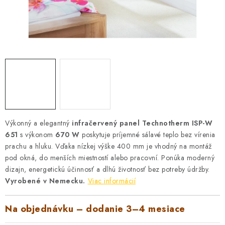
VYHRIEVANIE
OUTLET
ELEKTRICKÉ KRBY
VRÁTENIE TOVARU A REKLAMÁCIE
BLOG
Výkonný a elegantný
infračervený panel Technotherm ISP-W
REFERENCIE
651
s výkonom
670 W
poskytuje príjemné sálavé teplo bez vírenia
prachu a hluku. Vďaka nízkej výške 400 mm je vhodný na montáž
KONTAKTY
pod okná, do menších miestností alebo pracovní. Ponúka moderný
dizajn, energetickú účinnosť a dlhú životnosť bez potreby údržby.
Vyrobené v Nemecku.
Viac informácií
Obchodné podmienky
Zásady ochrany osobných údajov
Ceny přepravy
Kontakty
Na objednávku – dodanie 3–4 mesiace