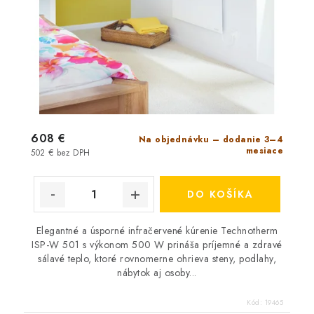
Technotherm Rádiov
608 €
Na objednávku – dodanie 3–4
mesiace
502 € bez DPH
DO KOŠÍKA
Elegantné a úsporné infračervené kúrenie Technotherm
ISP-W 501 s výkonom 500 W prináša príjemné a zdravé
sálavé teplo, ktoré rovnomerne ohrieva steny, podlahy,
nábytok aj osoby...
Kód:
19465