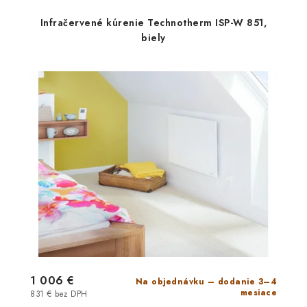
156 €
Infračervené kúrenie Technotherm ISP-W 851,
Na objed
biely
129 € bez DPH
Technotherm EC
1 006 €
Na objednávku – dodanie 3–4
mesiace
831 € bez DPH