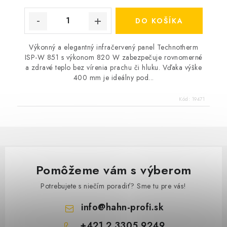
DO KOŠÍKA
Výkonný a elegantný infračervený panel Technotherm
ISP-W 851 s výkonom 820 W zabezpečuje rovnomerné
a zdravé teplo bez vírenia prachu či hluku. Vďaka výške
258 €
400 mm je ideálny pod...
Na objed
213 € bez DPH
Kód:
19471
Pomôžeme vám s výberom
Potrebujete s niečím poradiť? Sme tu pre vás!
info
@
hahn-profi.sk
+421 2 3305 9249