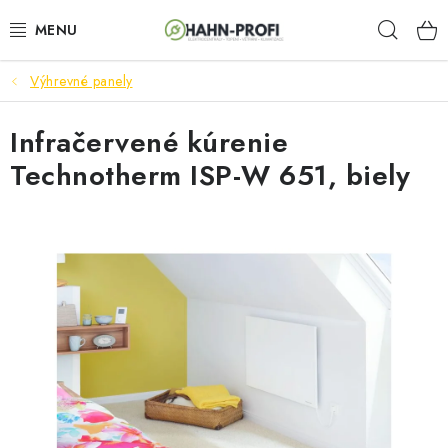
Prejsť
Hľad
na
obsah
Výhrevné panely
ELEKTROCENTRÁLY
Infračervené kúrenie
ZAHRADNÍ TECHNIKA
Technotherm ISP-W 651, biely
STAVEBNÁ TECHNIKA
AKUMULÁTOROVÉ NÁRADIE
ODVLHČOVAČE A VENTILÁTORY
OHRIEVAČE
KLIMATIZÁCIA