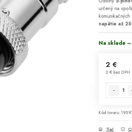
Odolný
5-pino
určený na spoľa
komunikačných 
napätie až 25
Na sklade –
2 €
2 € bez DPH
Jednotková 
Kód tovaru:
1959
Tlač
O