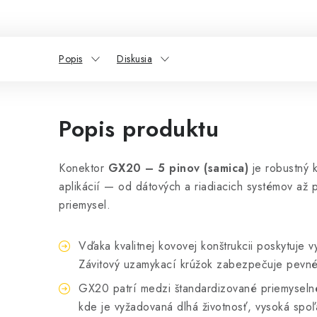
Popis
Diskusia
Popis produktu
Konektor
GX20 – 5 pinov (samica)
je robustný k
aplikácií — od dátových a riadiacich systémov až 
priemysel.
Vďaka kvalitnej kovovej konštrukcii poskytuje 
Závitový uzamykací krúžok zabezpečuje pevné
GX20 patrí medzi štandardizované priemyselné
kde je vyžadovaná dlhá životnosť, vysoká spoľa