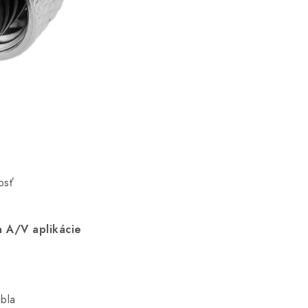
osť
a A/V aplikácie
bla