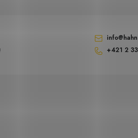
info
@
hahn
+421 2 3
!