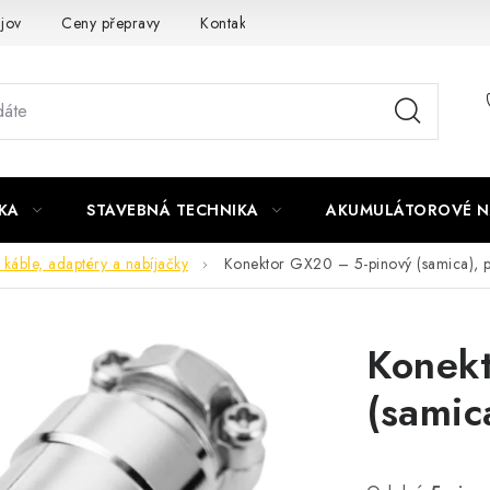
jov
Ceny přepravy
Kontakty
KA
STAVEBNÁ TECHNIKA
AKUMULÁTOROVÉ N
 káble, adaptéry a nabíjačky
Konektor GX20 – 5-pinový (samica),
Konek
(samic