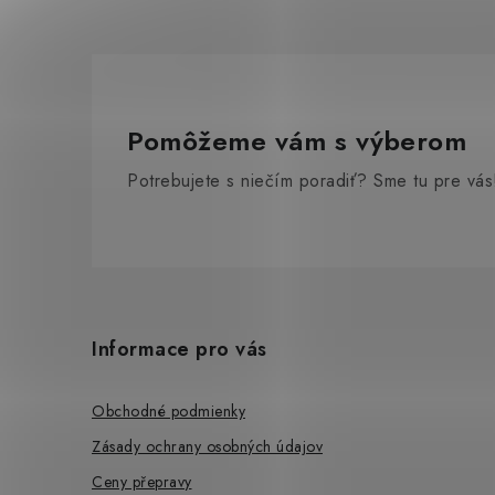
Pomôžeme vám s výberom
Potrebujete s niečím poradiť? Sme tu pre vás
Z
á
Informace pro vás
p
ä
Obchodné podmienky
t
Zásady ochrany osobných údajov
Ceny přepravy