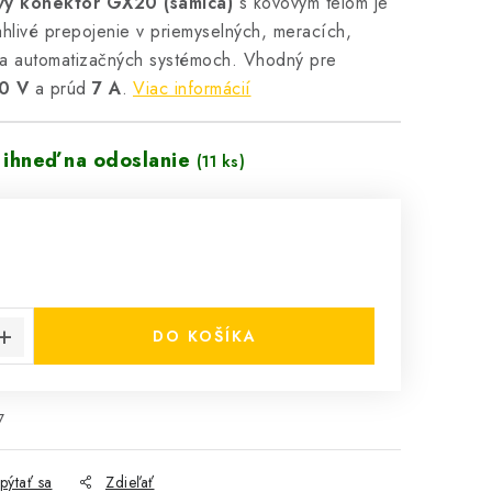
vý konektor GX20 (samica)
s kovovým telom je
hlivé prepojenie v priemyselných, meracích,
a automatizačných systémoch. Vhodný pre
0 V
a prúd
7 A
.
Viac informácií
 ihneď na odoslanie
(11 ks)
cena:
DO KOŠÍKA
7
pýtať sa
Zdieľať