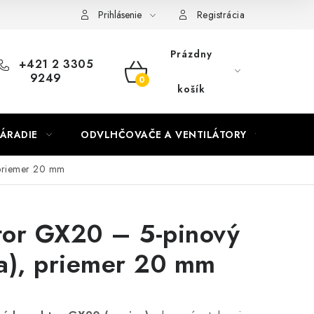
Prihlásenie
Registrácia
Prázdny
+421 2 3305
9249
NÁKUPNÝ
košík
KOŠÍK
ÁRADIE
ODVLHČOVAČE A VENTILÁTORY
OHR
 priemer 20 mm
tor GX20 – 5-pinový
a), priemer 20 mm