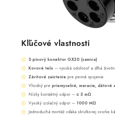
Kľúčové vlastnosti
5-pinový konektor GX20 (samica)
Kovové telo
– vysoká odolnosť a dlhá životn
Závitové zaistenie
pre pevné spojenie
Vhodný pre
priemyselné, meracie, dátové 
Nízky kontaktný odpor –
≤ 5 mΩ
Vysoký izolačný odpor –
1000 MΩ
Jednoduchá montáž vďaka skrutkovej svorke ká