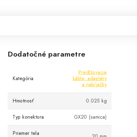
Dodatočné parametre
Predlžovacie
Kategória
káble, adaptéry
a nabíjačky
Hmotnosť
0.025 kg
Typ konektora
GX20 (samica)
Priemer tela
20 mm