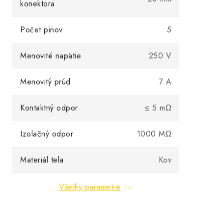
konektora
Počet pinov
5
Menovité napätie
250 V
Menovitý prúd
7 A
Kontaktný odpor
≤ 5 mΩ
Izolačný odpor
1000 MΩ
Materiál tela
Kov
Všetky parametre