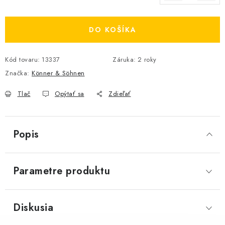
Jednotková cena:
DO KOŠÍKA
Kód tovaru:
13337
Záruka
:
2 roky
Značka:
Könner & Söhnen
Tlač
Opýtať sa
Zdieľať
Popis
Parametre produktu
Diskusia