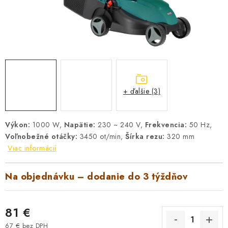
VYHRIEVANIE
OUTLET
ELEKTRICKÉ KRBY
VRÁTENIE TOVARU A REKLAMÁCIE
+ ďalšie (3)
BLOG
Výkon:
1000 W,
Napätie:
230 ~ 240 V,
Frekvencia:
50 Hz,
REFERENCIE
Voľnobežné otáčky:
3450 ot/min,
Šírka rezu:
320 mm
Viac informácií
KONTAKTY
Na objednávku – dodanie do 3 týždňov
Obchodné podmienky
Zásady ochrany osobných údajov
Ceny přepravy
Kontakty
81 €
67 € bez DPH