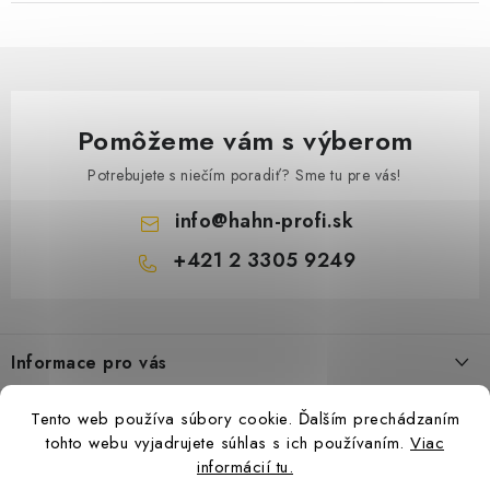
Pomôžeme vám s výberom
Potrebujete s niečím poradiť? Sme tu pre vás!
info
@
hahn-profi.sk
+421 2 3305 9249
Z
á
Informace pro vás
p
ä
Obchodné podmienky
Tento web používa súbory cookie. Ďalším prechádzaním
t
Zásady ochrany osobných údajov
tohto webu vyjadrujete súhlas s ich používaním.
Viac
i
informácií tu.
Ceny přepravy