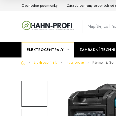
Prejsť
Obchodné podmienky
Zásady ochrany osobných úda
na
obsah
ELEKTROCENTRÁLY
ZAHRADNÍ TECHNI
Domov
Elektrocentrály
Invertorové
Könner & Söhn