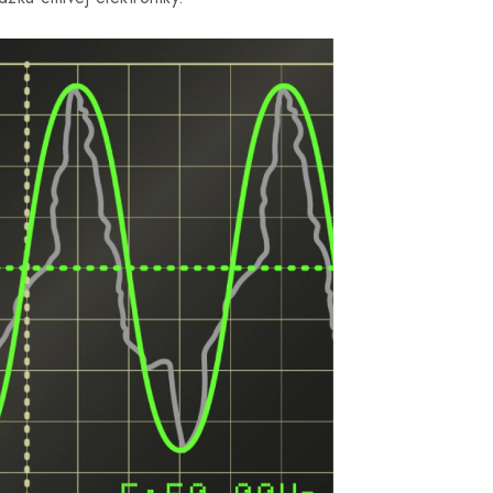
mentálne nedostupné – na vyžiadanie
DO KOŠÍKA