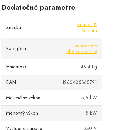
Dodatočné parametre
Könner &
Značka
Söhnen
Invertorové
Kategória
elektrocentrály
Hmotnosť
43.4 kg
EAN
4260405365791
Maximálny výkon
5,5 kW
Menovitý výkon
5 kW
Výstupné napätie
230 V