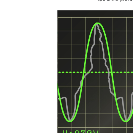
20 €
Mo
17 € bez DPH