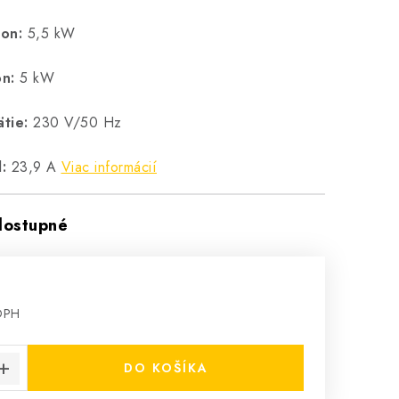
on:
5,5 kW
n:
5 kW
tie:
230 V/50 Hz
:
23,9 A
Viac informácií
dostupné
€
 DPH
cena:
DO KOŠÍKA