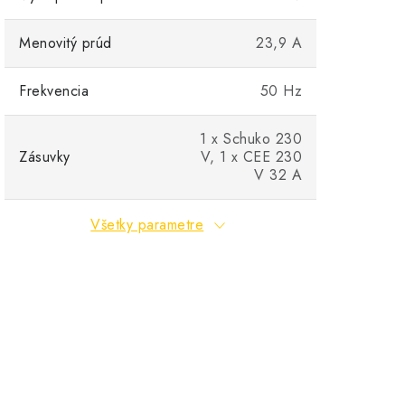
Menovitý prúd
23,9 A
Frekvencia
50 Hz
1 x Schuko 230
Prepravná sada Könner & Sö
Zásuvky
V, 1 x CEE 230
V 32 A
Všetky parametre