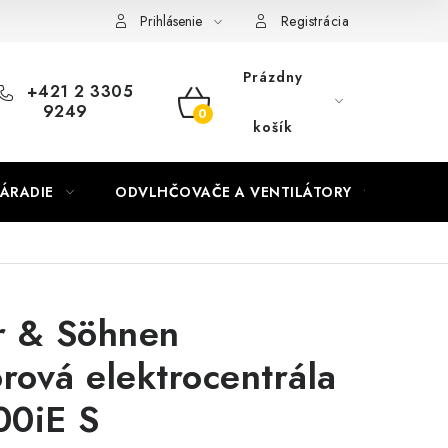
Prihlásenie
Registrácia
Prázdny
+421 2 3305
9249
NÁKUPNÝ
košík
KOŠÍK
ÁRADIE
ODVLHČOVAČE A VENTILÁTORY
OHR
r & Söhnen
orová elektrocentrála
00iE S