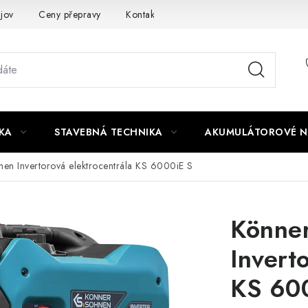
jov
Ceny přepravy
Kontakty
KA
STAVEBNÁ TECHNIKA
AKUMULÁTOROVÉ N
en Invertorová elektrocentrála KS 6000iE S
Könne
Invert
KS 60