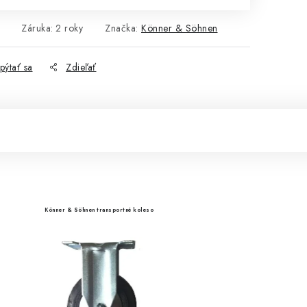
Záruka
:
2 roky
Značka:
Könner & Söhnen
pýtať sa
Zdieľať