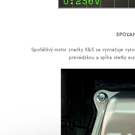
SPOĽA
Spoľahlivý motor značky K&S sa vyznačuje vyso
prevádzkou a spĺňa všetky eu