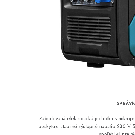
Ochranný kryt 
SPRÁVN
Zabudovaná elektronická jednotka s mikrop
poskytuje stabilné výstupné napätie 230 V
spoľahlivú prevád