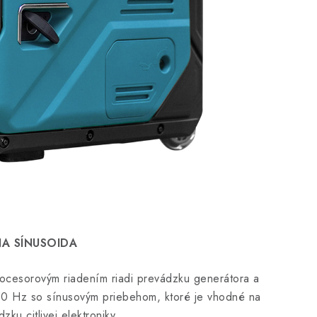
Könner & Söhnen KS Cover 20
A SÍNUSOIDA
rocesorovým riadením riadi prevádzku generátora a
 50 Hz so sínusovým priebehom, ktoré je vhodné na
zku citlivej elektroniky.