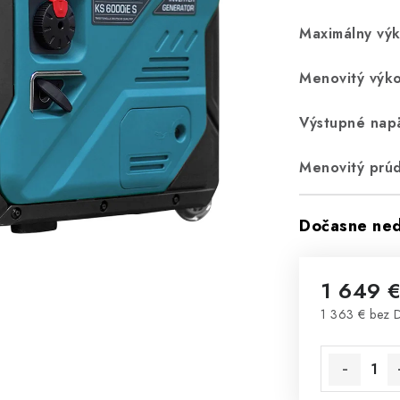
Maximálny výk
Menovitý výko
Výstupné napä
Menovitý prúd
Dočasne ne
1 649 
1 363 € bez
Jednotková 