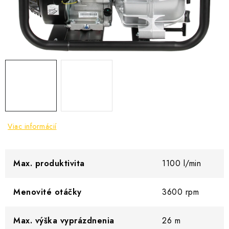
VYHRIEVANIE
OUTLET
ELEKTRICKÉ KRBY
VRÁTENIE TOVARU A REKLAMÁCIE
BLOG
Viac informácií
REFERENCIE
KONTAKTY
Max. produktivita
1100 l/min
Obchodné podmienky
Zásady ochrany osobných údajov
Menovité otáčky
3600 rpm
Ceny přepravy
Kontakty
Max. výška vyprázdnenia
26 m