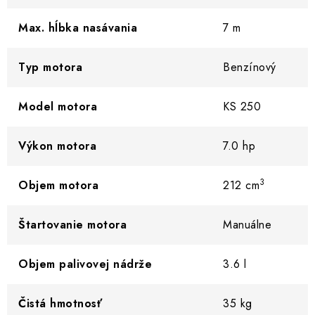
Max. hĺbka nasávania
7 m
Typ motora
Benzínový
Model motora
KS 250
Výkon motora
7.0 hp
3
Objem motora
212 cm
Štartovanie motora
Manuálne
Objem palivovej nádrže
3.6 l
Čistá hmotnosť
35 kg