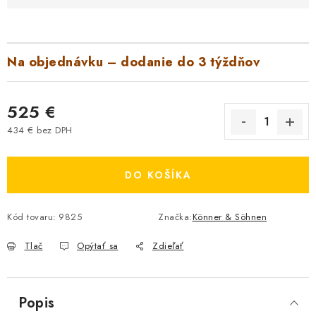
Na objednávku – dodanie do 3 týždňov
525 €
434 € bez DPH
Jednotková cena:
DO KOŠÍKA
Kód tovaru:
9825
Značka:
Könner & Söhnen
Tlač
Opýtať sa
Zdieľať
Popis