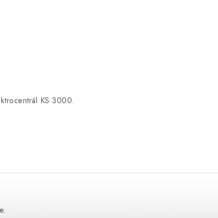
ektrocentrál KS 3000.
enzínová elektrocentrála KS 3000
e.