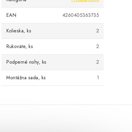
EAN
4260405363735
Kolieska, ks
2
Rukoväte, ks
2
Podperné nohy, ks
2
Montážna sada, ks
1
Könner & Söhnen Benzínová elek