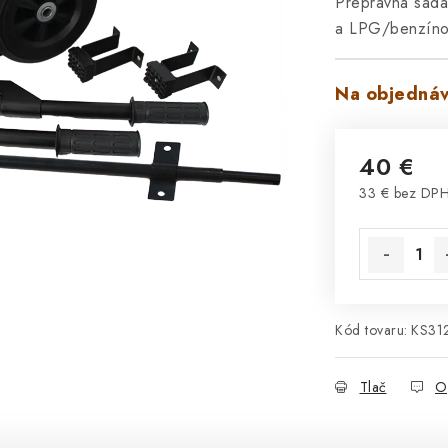
Prepravná sada
a LPG/benzínov
Na objednáv
40 €
33 € bez DP
Jednotková 
Kód tovaru:
KS31
Tlač
O