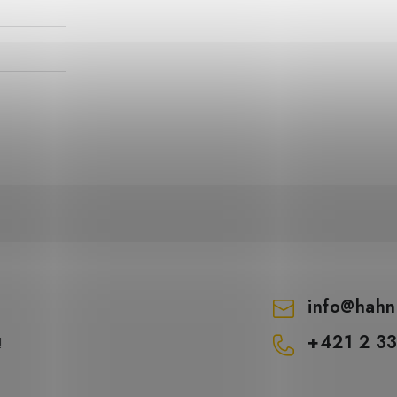
(1 ks)
 sklade – ihneď na odoslanie
info
@
hahn
+421 2 3
!
DO KOŠÍKA