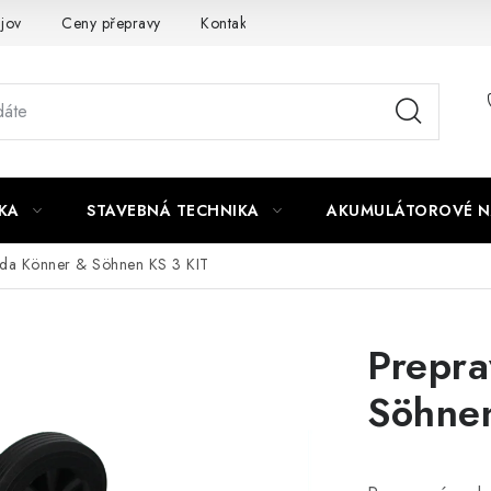
jov
Ceny přepravy
Kontakty
KA
STAVEBNÁ TECHNIKA
AKUMULÁTOROVÉ N
ada Könner & Söhnen KS 3 KIT
Prepra
Söhnen