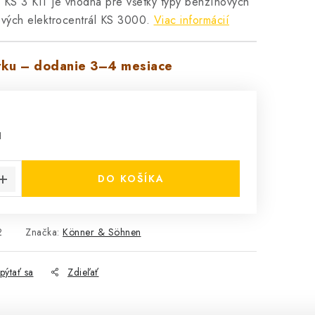
 KS 3 KIT je vhodná pre všetky typy benzínových
ých elektrocentrál KS 3000.
Viac informácií
ku – dodanie 3–4 mesiace
H
cena:
DO KOŠÍKA
2
Značka:
Könner & Söhnen
pýtať sa
Zdieľať