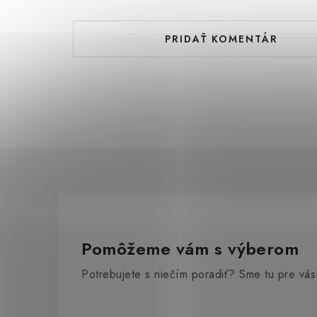
PRIDAŤ KOMENTÁR
567 €
Na
469 € bez DPH
Pomôžeme vám s výberom
Potrebujete s niečím poradiť? Sme tu pre vás