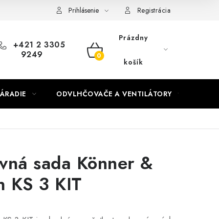
Prihlásenie
Registrácia
Prázdny
+421 2 3305
9249
NÁKUPNÝ
košík
KOŠÍK
ÁRADIE
ODVLHČOVAČE A VENTILÁTORY
OHR
vná sada Könner &
 KS 3 KIT