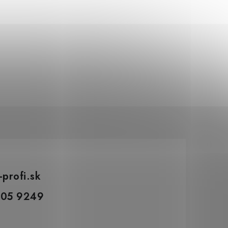
689 €
Dočasne nedostup
569 € bez DPH
-profi.sk
305 9249