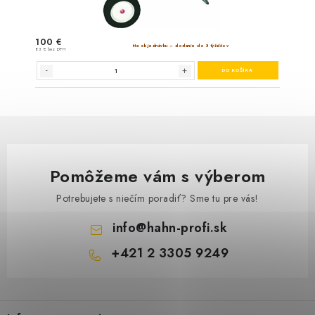
Pomôžeme vám s výberom
Potrebujete s niečím poradiť? Sme tu pre vás!
info
@
hahn-profi.sk
+421 2 3305 9249
Z
á