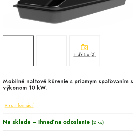
VYHRIEVANIE
OUTLET
ELEKTRICKÉ KRBY
VRÁTENIE TOVARU A REKLAMÁCIE
+ ďalšie (2)
BLOG
REFERENCIE
Mobilné naftové kúrenie s priamym spaľovaním s
výkonom 10 kW.
KONTAKTY
Viac informácií
Obchodné podmienky
Zásady ochrany osobných údajov
Na sklade – ihneď na odoslanie
Ceny přepravy
Kontakty
(2 ks)