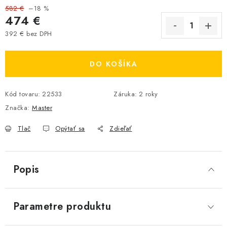
582 €
–18 %
474 €
392 € bez DPH
Jednotková cena:
DO KOŠÍKA
Kód tovaru:
22533
Záruka
:
2 roky
Značka:
Master
Tlač
Opýtať sa
Zdieľať
Popis
Parametre produktu